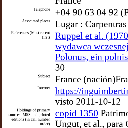
France
Telephone
+04 90 63 04 92 (P
Associated places
Lugar : Carpentras
References (Most recent
Ruppel et al. (1970
first)
wydawca wczesnej 
Polonus, ein polni
30
Subject
France (nación)Fra
Internet
https://inguimbert
visto 2011-10-12
Holdings of primary
copid 1350
Patrimo
sources: MSS and printed
editions (in call number
Ungut, et al., para
order)