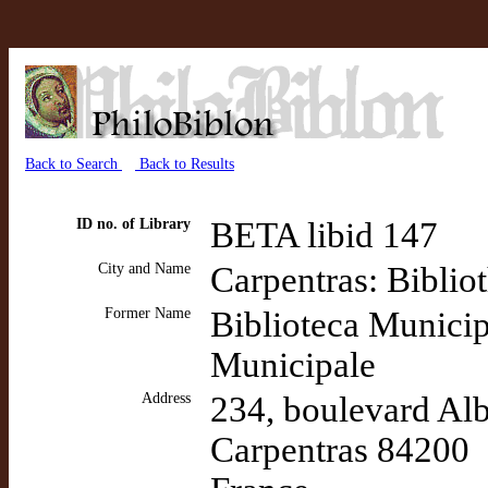
Back to Search
Back to Results
ID no. of Library
BETA libid 147
City and Name
Carpentras: Biblio
Former Name
Biblioteca Municip
Municipale
Address
234, boulevard Al
Carpentras 84200