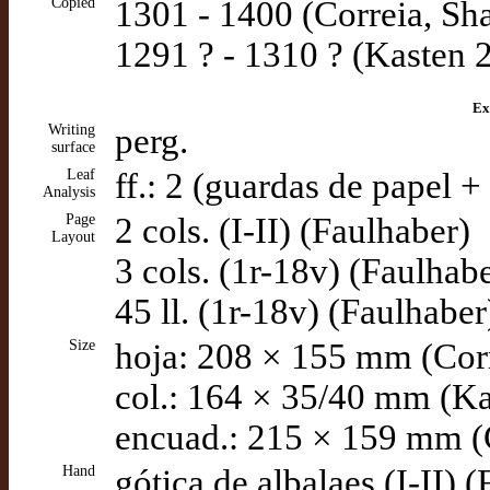
Copied
1301 - 1400 (Correia, Sha
1291 ? - 1310 ? (Kasten 
Ex
Writing
perg.
surface
Leaf
ff.: 2 (guardas de papel +
Analysis
Page
2 cols. (I-II) (Faulhaber)
Layout
3 cols. (1r-18v) (Faulhab
45 ll. (1r-18v) (Faulhaber
Size
hoja: 208 × 155 mm (Cor
col.: 164 × 35/40 mm (Ka
encuad.: 215 × 159 mm (
Hand
gótica de albalaes (I-II) 