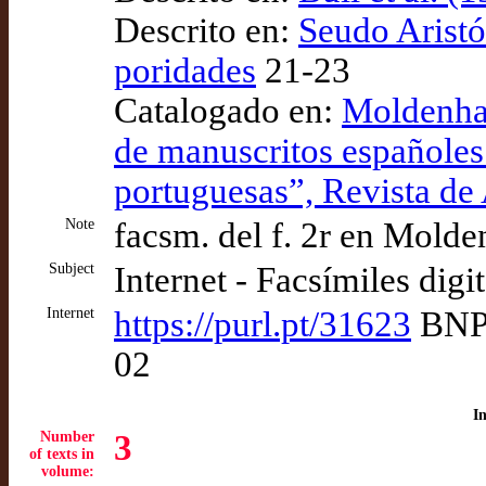
Descrito en:
Seudo Aristót
poridades
21-23
Catalogado en:
Moldenhau
de manuscritos españoles 
portuguesas”, Revista de
Note
facsm. del f. 2r en Molde
Subject
Internet - Facsímiles digi
Internet
https://purl.pt/31623
BNP 
02
I
Number
3
of texts in
volume: