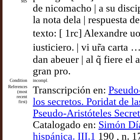
MS
de nicomacho | a su disci
la nota dela | respuesta de
texto: [ 1rc] Alexandre uo
iusticiero. | vi ur̃a carta
dan abeuer | al q̃ fiere el
gran pro.
Condition
incompl.
References
Transcripción en:
Pseudo-
(most
recent
los secretos. Poridat de l
first)
Pseudo-Aristóteles Secr
Catalogado en:
Simón Díaz
hispánica. III.1
190 , n. 1