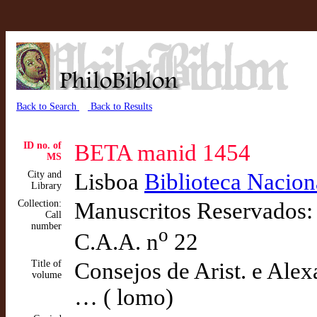
Back to Search
Back to Results
ID no. of
BETA manid 1454
MS
City and
Lisboa
Biblioteca Nacion
Library
Collection:
Manuscritos Reservados: 
Call
number
o
C.A.A. n
22
Title of
Consejos de Arist. e Ale
volume
… ( lomo)