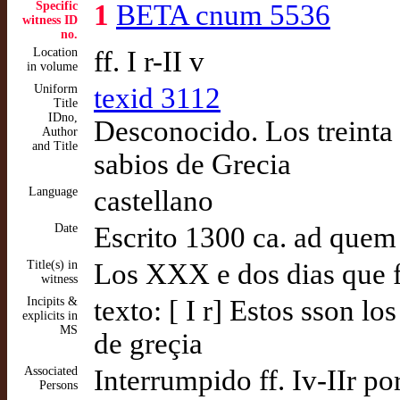
Specific
1
BETA cnum 5536
witness ID
no.
Location
ff. I r-II v
in volume
Uniform
texid 3112
Title
IDno,
Desconocido. Los treinta 
Author
and Title
sabios de Grecia
Language
castellano
Date
Escrito 1300 ca. ad quem
Title(s) in
Los XXX e dos dias que f
witness
Incipits &
texto: [ I r] Estos sson l
explicits in
MS
de greçia
Associated
Interrumpido ff. Iv-IIr p
Persons