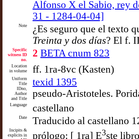
Alfonso X el Sabio, rey d
31 - 1284-04-04]
Note
¿Es seguro que el texto que
Treinta y dos días
? El f. 
Specific
2
BETA cnum 823
witness ID
no.
Location
ff. 1ra-8vc (Kasten)
in volume
Uniform
texid 1395
Title
IDno,
pseudo-Aristoteles. Porid
Author
and Title
Language
castellano
Date
Traducido al castellano 1
Incipits &
3
prólogo: [ 1ra] E
ste libro
explicits in