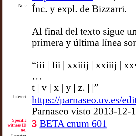
Note
Ínc. y expl. de Bizzarri.
Al final del texto sigue u
primera y última línea so
“iii | Iii | xxiiij | xxiiij | xxv
…
t | v | x | y | z. | |”
Internet
https://parnaseo.uv.es/ed
Parnaseo visto 2013-12-
Specific
3
BETA cnum 601
witness ID
no.