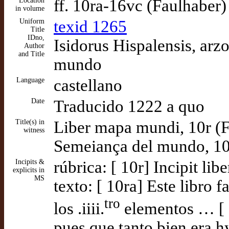
Location
ff. 10ra-16vc (Faulhaber)
in volume
Uniform
texid 1265
Title
IDno,
Isidorus Hispalensis, arz
Author
and Title
mundo
Language
castellano
Date
Traducido 1222 a quo
Title(s) in
Liber mapa mundi, 10r (
witness
Semeiança del mundo, 10
Incipits &
rúbrica: [ 10r] Incipit li
explicits in
MS
texto: [ 10ra] Este libro
tro
los .iiii.
elementos … [ 1
pues que tanto bien era h