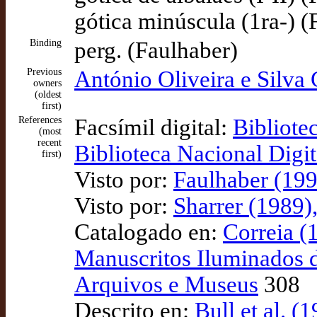
gótica minúscula (1ra-) (
Binding
perg. (Faulhaber)
Previous
António Oliveira e Silva G
owners
(oldest
first)
References
Facsímil digital:
Bibliote
(most
recent
Biblioteca Nacional Digit
first)
Visto por:
Faulhaber (199
Visto por:
Sharrer (1989)
Catalogado en:
Correia (
Manuscritos Iluminados d
Arquivos e Museus
308
Descrito en:
Bull et al. 