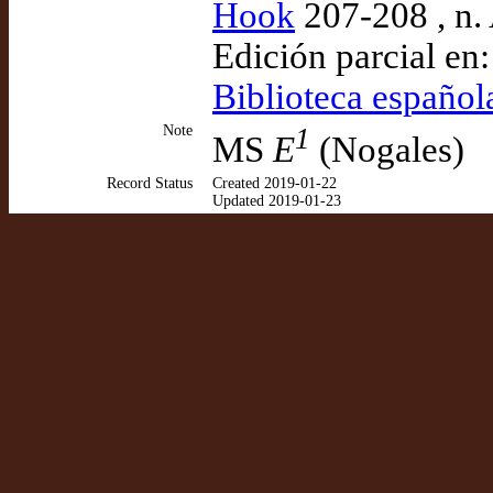
Hook
207-208 , n.
Edición parcial en
Biblioteca español
Note
1
MS
E
(Nogales)
Record Status
Created 2019-01-22
Updated 2019-01-23