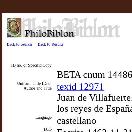
Back to Search
Back to Results
ID no. of Specific Copy
BETA cnum 1448
Uniform Title IDno,
texid 12971
Author and Title
Juan de Villafuerte
los reyes de Españ
Language
castellano
Date