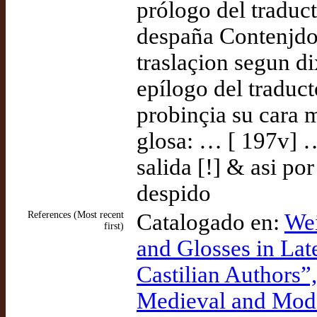
prólogo del traduct
despaña Contenjdo
traslaçion segun di
epílogo del traduct
probinçia su cara 
glosa: … [ 197v] …
salida [!] & asi po
despido
References (Most recent
Catalogado en:
Wei
first)
and Glosses in Late
Castilian Authors”,
Medieval and Mode