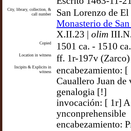
Escrito 1463-11-2
City, library, collection, &
San Lorenzo de El 
call number
Monasterio de San
X.II.23 |
olim
III.N
Copied
1501 ca. - 1510 ca
Location in witness
ff. 1r-197v (Zarco)
Incipits & Explicits in
encabezamiento: [ 
witness
Cauallero Juan de vi
genalogia [!]
invocación: [ 1r] A
ynconprehensible
encabezamiento: Pr