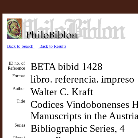
Back to Search
Back to Results
ID no. of
BETA bibid 1428
Reference
Format
libro. referencia. impreso
Author
Walter C. Kraft
Title
Codices Vindobonenses His
Manuscripts in the Austri
Series
Bibliographic Series, 4
Place /