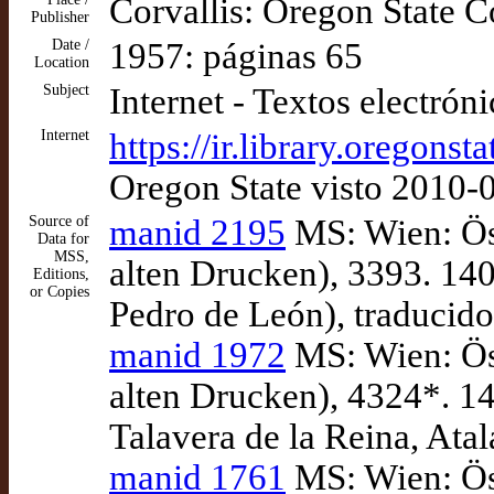
Corvallis: Oregon State C
Publisher
Date /
1957: páginas 65
Location
Subject
Internet - Textos electrón
Internet
https://ir.library.oregon
Oregon State visto 2010-
Source of
manid 2195
MS: Wien: Ös
Data for
MSS,
alten Drucken), 3393. 140
Editions,
or Copies
Pedro de León), traducido
manid 1972
MS: Wien: Ös
alten Drucken), 4324*. 14
Talavera de la Reina, Atal
manid 1761
MS: Wien: Ös