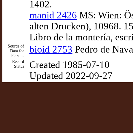
1402.
manid 2426
MS: Wien: Ös
alten Drucken), 10968. 15
Libro de la montería, escr
Source of
bioid 2753
Pedro de Navar
Data for
Persons
Record
Created 1985-07-10
Status
Updated 2022-09-27