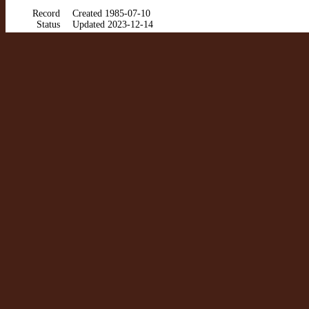
Record
Created 1985-07-10
Status
Updated 2023-12-14