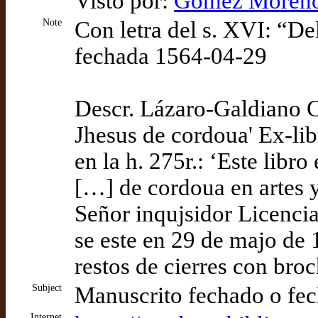
Visto por:
Gómez Moreno 
Note
Con letra del s. XVI: “De
fechada 1564-04-29
Descr. Lázaro-Galdiano Ca
Jhesus de cordoua' Ex-lib
en la h. 275r.: ‘Este libr
[…] de cordoua en artes y
Señor inqujsidor Licencia
se este en 29 de majo de 
restos de cierres con bro
Subject
Manuscrito fechado o fec
Internet