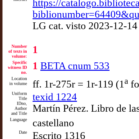
https://catalogo.bibliote
biblionumber=64409&qu
LG cat. visto 2023-12-14
Number
1
of texts in
volume:
Specific
1
BETA cnum 533
witness ID
no.
Location
a
ff. 1r-275r = 1r-119 (1
fo
in volume
Uniform
texid 1224
Title
IDno,
Martín Pérez. Libro de la
Author
and Title
Language
castellano
Date
Escrito 1316