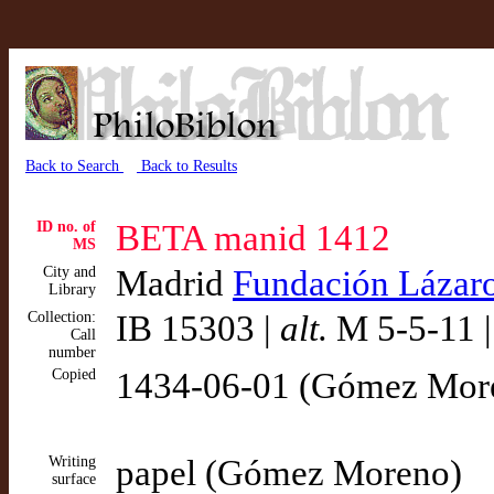
Back to Search
Back to Results
ID no. of
BETA manid 1412
MS
City and
Madrid
Fundación Lázar
Library
Collection:
IB 15303 |
alt.
M 5-5-11 
Call
number
Copied
1434-06-01 (Gómez Mor
Writing
papel (Gómez Moreno)
surface