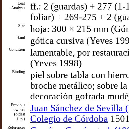
Leaf
ff.: 2 (guardas) + 277 (1
Analysis
foliar) + 269-275 + 2 (gu
Size
hoja: 300 × 215 mm (Gó
Hand
gótica cursiva (Yeves 19
Condition
lamentable, por restauraci
(Yeves 1998)
Binding
piel sobre tabla con hierr
broche metálico; sobre la
decoración gofrada mudéj
Previous
Juan Sánchez de Sevilla 
owners
(oldest
Colegio de Córdoba
1501
first)
References