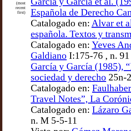
García y García et al. (1
(most
recent
Española de Derecho Ca
first)
Catalogado en:
Alvar et a
española. Textos y transm
Catalogado en:
Yeves And
Galdiano
I:175-76 , n. 91
García y García (1985), “
sociedad y derecho
25n-
Catalogado en:
Faulhaber
Travel Notes”, La Coróni
Catalogado en:
Lázaro Ga
n. M 5-5-11