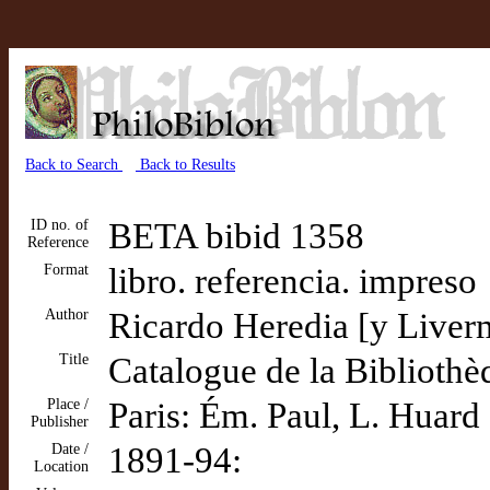
Back to Search
Back to Results
ID no. of
BETA bibid 1358
Reference
Format
libro. referencia. impreso
Author
Ricardo Heredia [y Liver
Title
Catalogue de la Biblioth
Place /
Paris: Ém. Paul, L. Huard
Publisher
Date /
1891-94:
Location