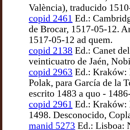
València), traducido 151
copid 2461
Ed.: Cambridge
de Brocar, 1517-05-12. Ant
1517-05-12 ad quem.
copid 2138
Ed.: Canet del
veinticuatro de Jaén, Nobi
copid 2963
Ed.: Kraków: M
Polak, para García de la T
escrito 1483 a quo - 148
copid 2961
Ed.: Kraków: 
1498. Desconocido, Copla
manid 5273
Ed.: Lisboa: 