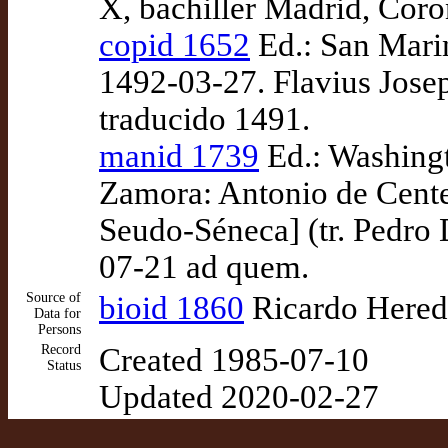
X, bachiller Madrid, Coro
copid 1652
Ed.: San Marin
1492-03-27. Flavius Joseph
traducido 1491.
manid 1739
Ed.: Washingt
Zamora: Antonio de Cent
Seudo-Séneca] (tr. Pedro 
07-21 ad quem.
Source of
bioid 1860
Ricardo Heredi
Data for
Persons
Record
Created 1985-07-10
Status
Updated 2020-02-27