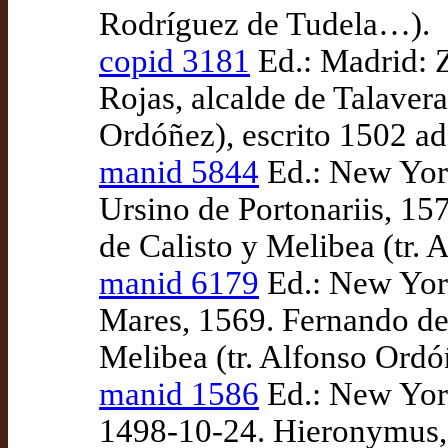
Rodríguez de Tudela…).
copid 3181
Ed.: Madrid: Z
Rojas, alcalde de Talaver
Ordóñez), escrito 1502 a
manid 5844
Ed.: New Yor
Ursino de Portonariis, 15
de Calisto y Melibea (tr.
manid 6179
Ed.: New Yor
Mares, 1569. Fernando de
Melibea (tr. Alfonso Ordó
manid 1586
Ed.: New York
1498-10-24. Hieronymus, V