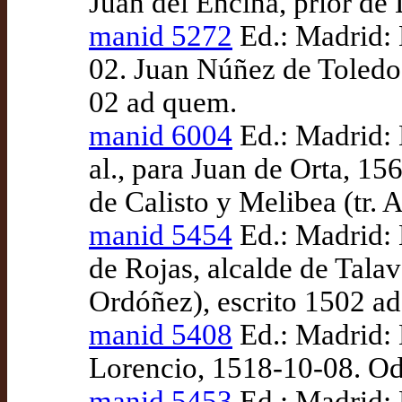
Juan del Encina, prior de 
manid 5272
Ed.: Madrid: 
02. Juan Núñez de Toledo,
02 ad quem.
manid 6004
Ed.: Madrid: 
al., para Juan de Orta, 1
de Calisto y Melibea (tr.
manid 5454
Ed.: Madrid: 
de Rojas, alcalde de Tala
Ordóñez), escrito 1502 a
manid 5408
Ed.: Madrid: 
Lorencio, 1518-10-08. Odo
manid 5453
Ed.: Madrid: 