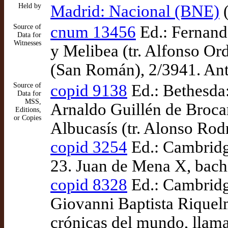
Held by
Madrid: Nacional (BNE)
(
Source of
cnum 13456
Ed.: Fernand
Data for
Witnesses
y Melibea (tr. Alfonso Or
(San Román), 2/3941. An
Source of
copid 9138
Ed.: Bethesda:
Data for
MSS,
Arnaldo Guillén de Broca
Editions,
or Copies
Albucasís (tr. Alonso Ro
copid 3254
Ed.: Cambridg
23. Juan de Mena X, bachi
copid 8328
Ed.: Cambridge
Giovanni Baptista Riquel
crónicas del mundo, llama