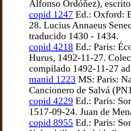
Alfonso Ordóñez), escrit
copid 1247
Ed.: Oxford: B
28. Lucius Annaeus Seneca
traducido 1430 - 1434.
copid 4218
Ed.: Paris: Éc
Hurus, 1492-11-27. Colec
compilado 1492-11-27 ad
manid 1223
MS: Paris: Na
Cancionero de Salvá (PN1
copid 4229
Ed.: Paris: So
1517-09-24. Juan de Mena 
copid 8955
Ed.: Paris: S