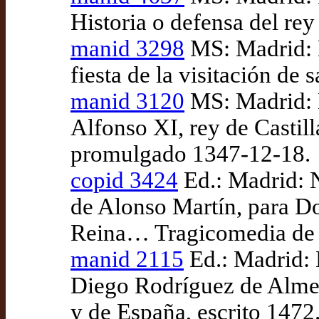
Historia o defensa del re
manid 3298
MS: Madrid: 
fiesta de la visitación de
manid 3120
MS: Madrid: 
Alfonso XI, rey de Castil
promulgado 1347-12-18.
copid 3424
Ed.: Madrid: 
de Alonso Martín, para D
Reina… Tragicomedia de C
manid 2115
Ed.: Madrid: 
Diego Rodríguez de Almela,
y de España, escrito 1472