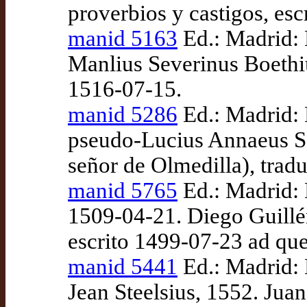
proverbios y castigos, esc
manid 5163
Ed.: Madrid: 
Manlius Severinus Boethius
1516-07-15.
manid 5286
Ed.: Madrid: 
pseudo-Lucius Annaeus Se
señor de Olmedilla), trad
manid 5765
Ed.: Madrid: 
1509-04-21. Diego Guillén
escrito 1499-07-23 ad qu
manid 5441
Ed.: Madrid: 
Jean Steelsius, 1552. Jua