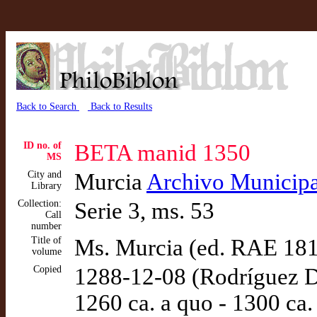
Back to Search
Back to Results
ID no. of
BETA manid 1350
MS
City and
Murcia
Archivo Municipa
Library
Collection:
Serie 3, ms. 53
Call
number
Title of
Ms. Murcia (ed. RAE 18
volume
Copied
1288-12-08 (Rodríguez D
1260 ca. a quo - 1300 ca