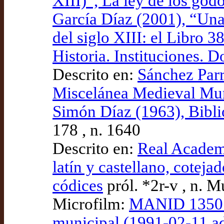
XIII)”, La ley de los godo
García Díaz (2001), “Una 
del siglo XIII: el Libro 
Historia. Instituciones. 
Descrito en:
Sánchez Parr
Miscelánea Medieval Mu
Simón Díaz (1963), Bibliog
178 , n. 1640
Descrito en:
Real Academ
latín y castellano, coteja
códices
pról. *2r-v , n. M
Microfilm:
MANID 1350. 
municipal (1991-02-11 a