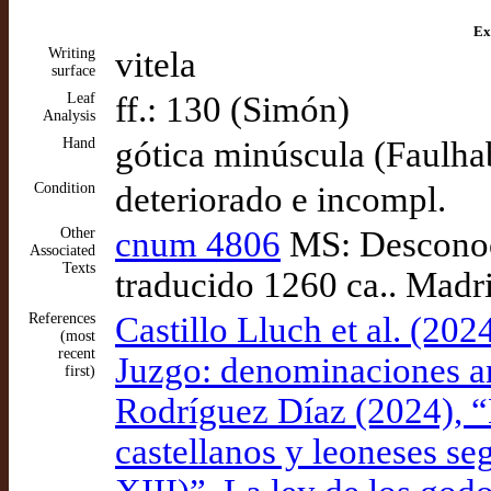
Ex
Writing
vitela
surface
Leaf
ff.: 130 (Simón)
Analysis
Hand
gótica minúscula (Faulha
Condition
deteriorado e incompl.
Other
cnum 4806
MS: Desconoci
Associated
Texts
traducido 1260 ca.. Mad
References
Castillo Lluch et al. (20
(most
recent
Juzgo: denominaciones an
first)
Rodríguez Díaz (2024), “
castellanos y leoneses se