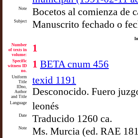
Note
Bocetos al comienza de c
Subject
Manuscrito fechado o fec
I
Number
1
of texts in
volume:
Specific
1
BETA cnum 456
witness ID
no.
Uniform
texid 1191
Title
IDno,
Desconocido. Fuero juzg
Author
and Title
Language
leonés
Date
Traducido 1260 ca.
Note
Ms. Murcia (ed. RAE 18