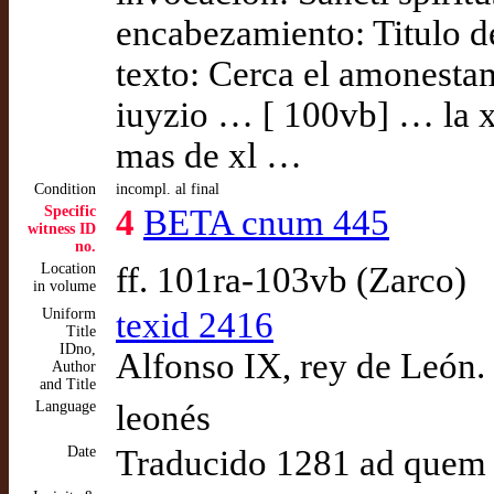
encabezamiento: Titulo d
texto: Cerca el amonestam
iuyzio … [ 100vb] … la x
mas de xl …
Condition
incompl. al final
Specific
4
BETA cnum 445
witness ID
no.
Location
ff. 101ra-103vb (Zarco)
in volume
Uniform
texid 2416
Title
IDno,
Alfonso IX, rey de León
Author
and Title
Language
leonés
Date
Traducido 1281 ad quem