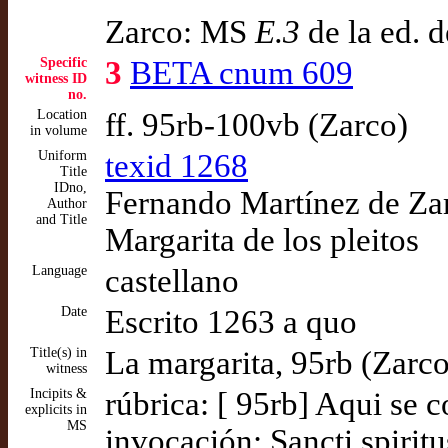
Zarco: MS
E.3
de la ed. 
Specific
3
BETA cnum 609
witness ID
no.
Location
ff. 95rb-100vb (Zarco)
in volume
Uniform
texid 1268
Title
IDno,
Fernando Martínez de Za
Author
and Title
Margarita de los pleitos
Language
castellano
Date
Escrito 1263 a quo
Title(s) in
La margarita, 95rb (Zarco
witness
Incipits &
rúbrica: [ 95rb] Aqui se c
explicits in
MS
invocación: Sancti spiritu