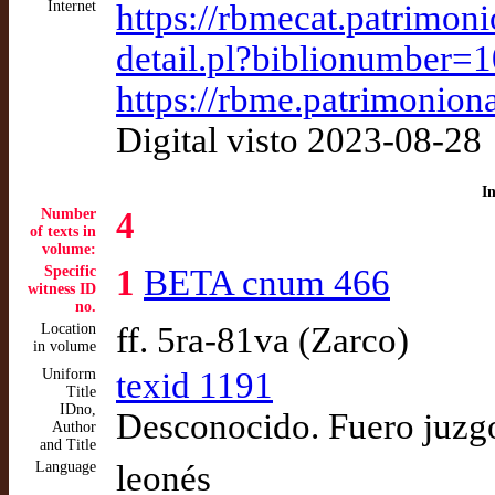
Internet
https://rbmecat.patrimoni
detail.pl?biblionumber=
https://rbme.patrimonion
Digital visto 2023-08-28
I
Number
4
of texts in
volume:
Specific
1
BETA cnum 466
witness ID
no.
Location
ff. 5ra-81va (Zarco)
in volume
Uniform
texid 1191
Title
IDno,
Desconocido. Fuero juzg
Author
and Title
Language
leonés