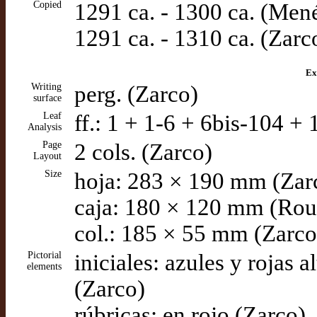
Copied
1291 ca. - 1300 ca. (Men
1291 ca. - 1310 ca. (Zarc
Ex
Writing
perg. (Zarco)
surface
Leaf
ff.: 1 + 1-6 + 6bis-104 + 
Analysis
Page
2 cols. (Zarco)
Layout
Size
hoja: 283 × 190 mm (Zar
caja: 180 × 120 mm (Rou
col.: 185 × 55 mm (Zarco
Pictorial
iniciales: azules y rojas
elements
(Zarco)
rúbricas: en rojo (Zarco)