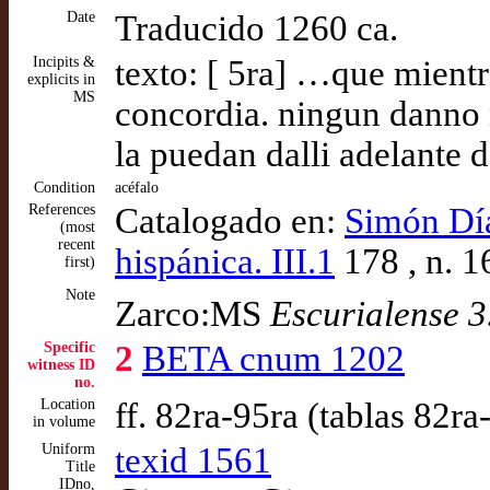
Date
Traducido 1260 ca.
Incipits &
texto: [ 5ra] …que mient
explicits in
MS
concordia. ningun danno
la puedan dalli adelante
Condition
acéfalo
References
Catalogado en:
Simón Díaz
(most
recent
hispánica. III.1
178 , n. 1
first)
Note
Zarco:MS
Escurialense 3
Specific
2
BETA cnum 1202
witness ID
no.
Location
ff. 82ra-95ra (tablas 82ra
in volume
Uniform
texid 1561
Title
IDno,