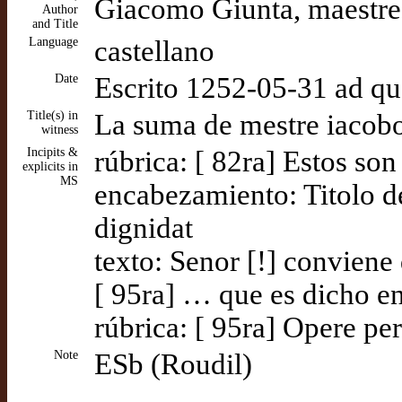
Giacomo Giunta, maestre.
Author
and Title
Language
castellano
Date
Escrito 1252-05-31 ad q
Title(s) in
La suma de mestre iacobo
witness
Incipits &
rúbrica: [ 82ra] Estos son
explicits in
MS
encabezamiento: Titolo d
dignidat
texto: Senor [!] convien
[ 95ra] … que es dicho en
rúbrica: [ 95ra] Opere perf
Note
ESb (Roudil)