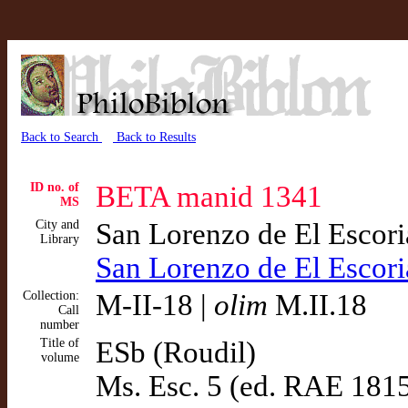
Back to Search
Back to Results
ID no. of
BETA manid 1341
MS
City and
San Lorenzo de El Escor
Library
San Lorenzo de El Escor
Collection:
M-II-18 |
olim
M.II.18
Call
number
Title of
ESb (Roudil)
volume
Ms. Esc. 5 (ed. RAE 181