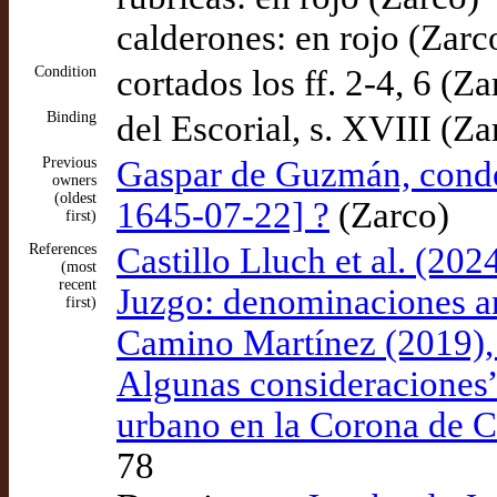
calderones: en rojo (Zarc
Condition
cortados los ff. 2-4, 6 (Za
Binding
del Escorial, s. XVIII (Za
Previous
Gaspar de Guzmán, conde
owners
(oldest
1645-07-22] ?
(Zarco)
first)
References
Castillo Lluch et al. (20
(most
recent
Juzgo: denominaciones an
first)
Camino Martínez (2019), “
Algunas consideraciones”,
urbano en la Corona de Cas
78