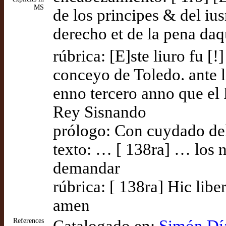
MS
de los principes & del i
derecho et de la pena daq
rúbrica: [E]ste liuro fu [!
conceyo de Toledo. ante 
enno tercero anno que el 
Rey Sisnando
prólogo: Con cuydado del
texto: … [ 138ra] … los n
demandar
rúbrica: [ 138ra] Hic liber
amen
References