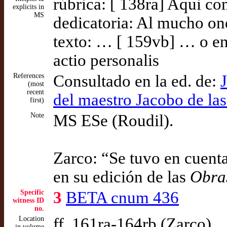
rúbrica: [ 138ra] Aqui c
explicits in
MS
dedicatoria: Al mucho on
texto: … [ 159vb] … o en
actio personalis
References
Consultado en la ed. de:
(most
recent
del maestro Jacobo de las
first)
Note
MS ESe (Roudil).
Zarco: “Se tuvo en cuenta
en su edición de las
Obra
Specific
3
BETA cnum 436
witness ID
no.
Location
ff. 161ra-164rb (Zarco)
in volume