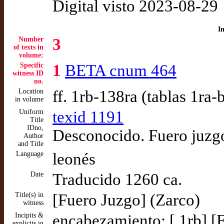
Digital visto 2023-08-29
I
Number
3
of texts in
volume:
Specific
1
BETA cnum 464
witness ID
no.
Location
ff. 1rb-138ra (tablas 1ra-
in volume
Uniform
texid 1191
Title
IDno,
Desconocido. Fuero juzg
Author
and Title
Language
leonés
Date
Traducido 1260 ca.
Title(s) in
[Fuero Juzgo] (Zarco)
witness
Incipits &
encabezamiento: [ 1rb] [E]
explicits in