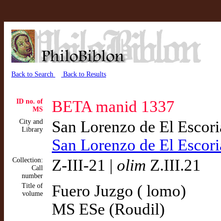
Back to Search
Back to Results
ID no. of
BETA manid 1337
MS
City and
San Lorenzo de El Escor
Library
San Lorenzo de El Escor
Collection:
Z-III-21 |
olim
Z.III.21
Call
number
Title of
Fuero Juzgo ( lomo)
volume
MS ESe (Roudil)