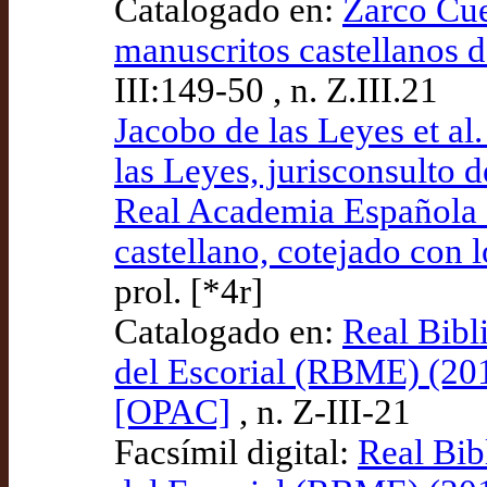
Catalogado en:
Zarco Cue
manuscritos castellanos d
III:149-50 , n. Z.III.21
Jacobo de las Leyes et al
las Leyes, jurisconsulto d
Real Academia Española (
castellano, cotejado con 
prol. [*4r]
Catalogado en:
Real Bibl
del Escorial (RBME) (20
[OPAC]
, n. Z-III-21
Facsímil digital:
Real Bib