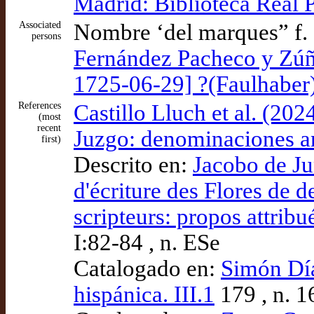
Madrid: Biblioteca Real P
Associated
Nombre ‘del marques” f. I
persons
Fernández Pacheco y Zúñi
1725-06-29] ?(Faulhaber
References
Castillo Lluch et al. (20
(most
recent
Juzgo: denominaciones an
first)
Descrito en:
Jacobo de Jun
d'écriture des Flores de d
scripteurs: propos attribu
I:82-84 , n. ESe
Catalogado en:
Simón Díaz
hispánica. III.1
179 , n. 1