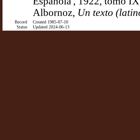
Española', 1922, tomo IX
Albornoz,
Un texto (lati
Record
Created 1985-07-10
Status
Updated 2024-06-13