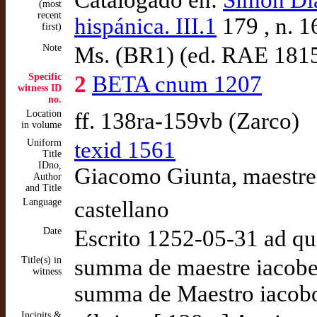
Catalogado en:
Simón Díaz
(most
recent
hispánica. III.1
179 , n. 1
first)
Note
Ms. (BR1) (ed. RAE 181
Specific
2
BETA cnum 1207
witness ID
no.
Location
ff. 138ra-159vb (Zarco)
in volume
Uniform
texid 1561
Title
IDno,
Giacomo Giunta, maestre.
Author
and Title
Language
castellano
Date
Escrito 1252-05-31 ad q
Title(s) in
summa de maestre iacobe
witness
summa de Maestro iacobo.
Incipits &