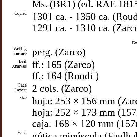
Ms. (BR1) (ed. RAE 181
Copied
1301 ca. - 1350 ca. (Roud
1291 ca. - 1310 ca. (Zarc
Ex
Writing
perg. (Zarco)
surface
Leaf
ff.: 165 (Zarco)
Analysis
ff.: 164 (Roudil)
Page
2 cols. (Zarco)
Layout
Size
hoja: 253 × 156 mm (Zar
hoja: 252 × 173 mm (157r
caja: 168 × 120 mm (157r
Hand
gótica minúscula (Faulha