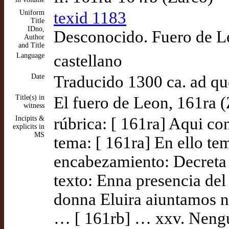
Uniform
texid 1183
Title
IDno,
Desconocido. Fuero de L
Author
and Title
Language
castellano
Date
Traducido 1300 ca. ad q
Title(s) in
El fuero de Leon, 161ra 
witness
Incipits &
rúbrica: [ 161ra] Aqui co
explicits in
MS
tema: [ 161ra] En ello te
encabezamiento: Decreta 
texto: Enna presencia del
donna Eluira aiuntamos n
… [ 161rb] … xxv. Nen