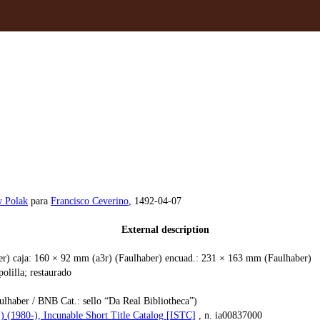
w Polak
para
Francisco Ceverino
, 1492-04-07
External description
er) caja: 160 × 92 mm (a3r) (Faulhaber) encuad.: 231 × 163 mm (Faulhaber)
polilla; restaurado
lhaber / BNB Cat.: sello “Da Real Bibliotheca”)
) (1980-), Incunable Short Title Catalog [ISTC]
, n. ia00837000