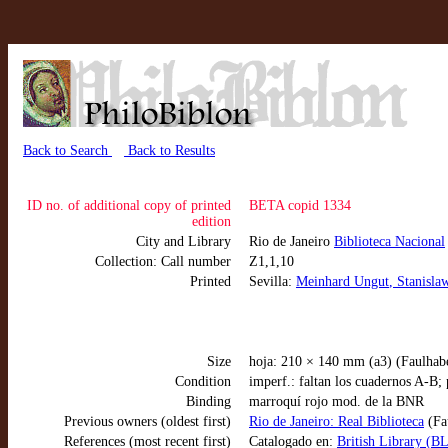
Back to Search
Back to Results
ID no. of additional copy of printed
BETA copid 1334
edition
City and Library
Rio de Janeiro
Biblioteca Nacional
Collection: Call number
Z1,1,10
Printed
Sevilla:
Meinhard Ungut
, Stanisla
Size
hoja: 210 × 140 mm (a3) (Faulhab
Condition
imperf.: faltan los cuadernos A-B; 
Binding
marroquí rojo mod. de la BNR
Previous owners (oldest first)
Rio de Janeiro: Real Biblioteca
(Fau
References (most recent first)
Catalogado en:
British Library (BL