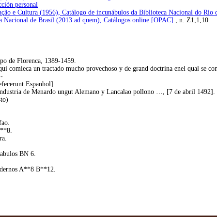
cción personal
ção e Cultura (1956), Catálogo de incunábulos da Biblioteca Nacional do Rio 
a Nacional de Brasil (2013 ad quem), Catálogos online [OPAC]
, n. Z1,1,10
spo de Florenca, 1389-1459.
aqui comieca un tractado mucho provechoso y de grand doctrina enel qual se co
-
Defecerunt.Espanhol]
 industria de Menardo ungut Alemano y Lancalao pollono …, [7 de abril 1492].
4to)
fao.
p**8.
ra.
nabulos BN 6.
adernos A**8 B**12.