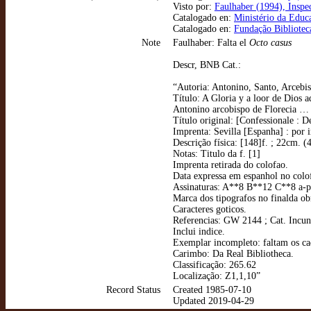
Visto por:
Faulhaber (1994), Inspe
Catalogado en:
Ministério da Educa
Catalogado en:
Fundação Bibliotec
Note
Faulhaber: Falta el
Octo casus
Descr, BNB Cat.:
“Autoria: Antonino, Santo, Arcebi
Título: A Gloria y a loor de Dios 
Antonino arcobispo de Florecia … 
Título original: [Confessionale : 
Imprenta: Sevilla [Espanha] : por
Descrição física: [148]f. ; 22cm. (
Notas: Titulo da f. [1]
Imprenta retirada do colofao.
Data expressa em espanhol no colo
Assinaturas: A**8 B**12 C**8 a-
Marca dos tipografos no finalda ob
Caracteres goticos.
Referencias: GW 2144 ; Cat. Incu
Inclui indice.
Exemplar incompleto: faltam os c
Carimbo: Da Real Bibliotheca.
Classificação: 265.62
Localização: Z1,1,10”
Record Status
Created 1985-07-10
Updated 2019-04-29