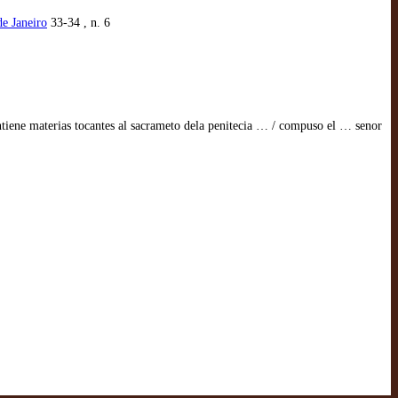
de Janeiro
33-34 , n. 6
ntiene materias tocantes al sacrameto dela penitecia … / compuso el … senor