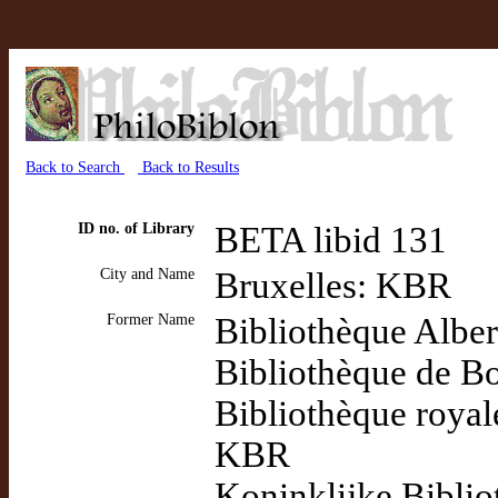
Back to Search
Back to Results
ID no. of Library
BETA libid 131
City and Name
Bruxelles: KBR
Former Name
Bibliothèque Alber
Bibliothèque de B
Bibliothèque royal
KBR
Koninklijke Biblio