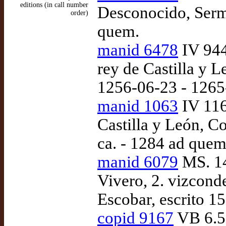
editions (in call number
Desconocido, Sermo
order)
quem.
manid 6478
IV 944
rey de Castilla y L
1256-06-23 - 1265
manid 1063
IV 116
Castilla y León, Co
ca. - 1284 ad quem
manid 6079
MS. 14
Vivero, 2. vizcond
Escobar, escrito 1
copid 9167
VB 6.53