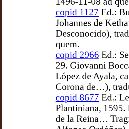
1496-11-08 ad qu
copid 1127
Ed.: Bu
Johannes de Ketha
Desconocido), tra
quem.
copid 2966
Ed.: Se
29. Giovanni Bocca
López de Ayala, ca
Corona de…), trad
copid 8677
Ed.: Le
Plantiniana, 1595.
de la Reina… Tragi