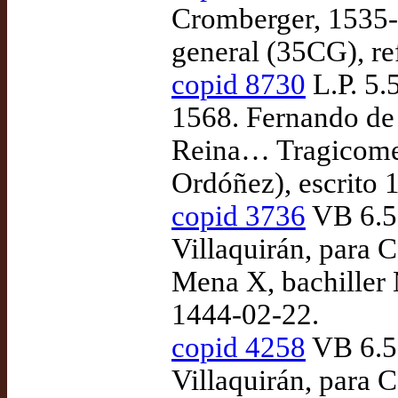
Cromberger, 1535
general (35CG), r
copid 8730
L.P. 5.
1568. Fernando de 
Reina… Tragicomedi
Ordóñez), escrito 
copid 3736
VB 6.53
Villaquirán, para
Mena X, bachiller 
1444-02-22.
copid 4258
VB 6.53
Villaquirán, para