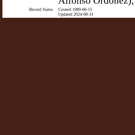
Alfonso Ordóñez),
Record Status
Created 1989-06-15
Updated 2024-08-31