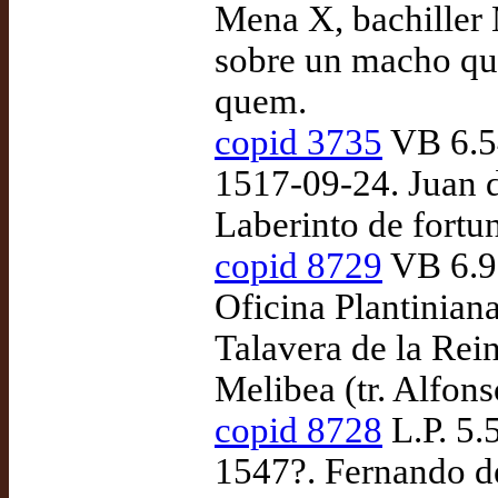
Mena X, bachiller
sobre un macho que
quem.
copid 3735
VB 6.54
1517-09-24. Juan 
Laberinto de fortu
copid 8729
VB 6.93
Oficina Plantinian
Talavera de la Rei
Melibea (tr. Alfon
copid 8728
L.P. 5.
1547?. Fernando de