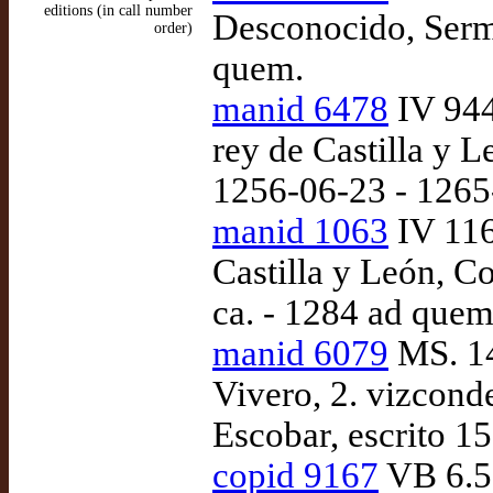
editions (in call number
Desconocido, Sermo
order)
quem.
manid 6478
IV 944
rey de Castilla y L
1256-06-23 - 1265
manid 1063
IV 116
Castilla y León, Co
ca. - 1284 ad quem
manid 6079
MS. 14
Vivero, 2. vizcond
Escobar, escrito 1
copid 9167
VB 6.53