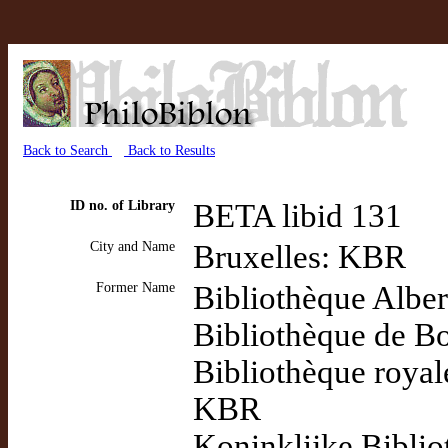
Back to Search
Back to Results
ID no. of Library
BETA libid 131
City and Name
Bruxelles: KBR
Former Name
Bibliothèque Alber
Bibliothèque de B
Bibliothèque royal
KBR
Koninklijke Biblio