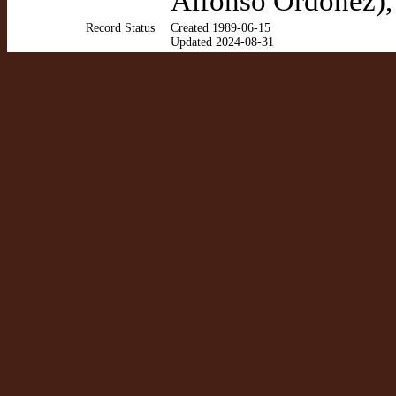
Alfonso Ordóñez),
Record Status
Created 1989-06-15
Updated 2024-08-31