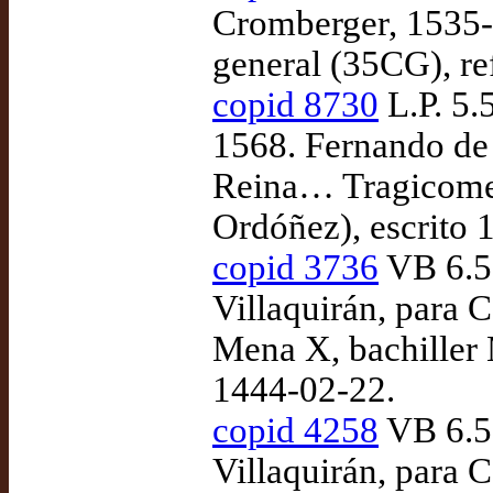
Cromberger, 1535
general (35CG), r
copid 8730
L.P. 5.
1568. Fernando de 
Reina… Tragicomedi
Ordóñez), escrito 
copid 3736
VB 6.53
Villaquirán, para
Mena X, bachiller 
1444-02-22.
copid 4258
VB 6.53
Villaquirán, para