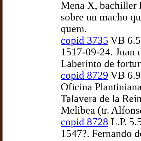
Mena X, bachiller
sobre un macho que
quem.
copid 3735
VB 6.54
1517-09-24. Juan 
Laberinto de fortu
copid 8729
VB 6.93
Oficina Plantinian
Talavera de la Rei
Melibea (tr. Alfon
copid 8728
L.P. 5.
1547?. Fernando de