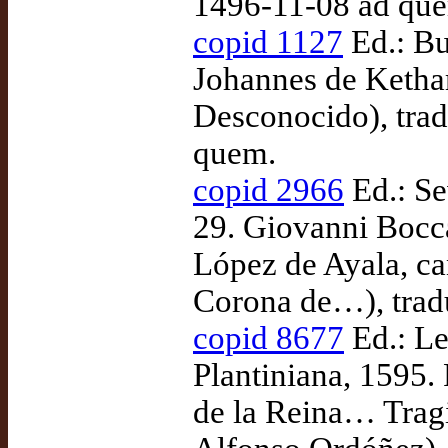
1496-11-08 ad qu
copid 1127
Ed.: Bu
Johannes de Ketha
Desconocido), tra
quem.
copid 2966
Ed.: Se
29. Giovanni Bocca
López de Ayala, ca
Corona de…), trad
copid 8677
Ed.: Le
Plantiniana, 1595.
de la Reina… Tragi