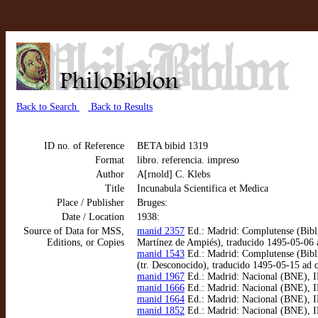
Back to Search
Back to Results
ID no. of Reference
BETA bibid 1319
Format
libro. referencia. impreso
Author
A[rnold] C. Klebs
Title
Incunabula Scientifica et Medica
Place / Publisher
Bruges:
Date / Location
1938:
Source of Data for MSS,
manid 2357
Ed.: Madrid: Complutense (Biblio
Editions, or Copies
Martínez de Ampiés), traducido 1495-05-06
manid 1543
Ed.: Madrid: Complutense (Bibli
(tr. Desconocido), traducido 1495-05-15 ad
manid 1967
Ed.: Madrid: Nacional (BNE), I
manid 1666
Ed.: Madrid: Nacional (BNE), IN
manid 1664
Ed.: Madrid: Nacional (BNE), IN
manid 1852
Ed.: Madrid: Nacional (BNE), IN