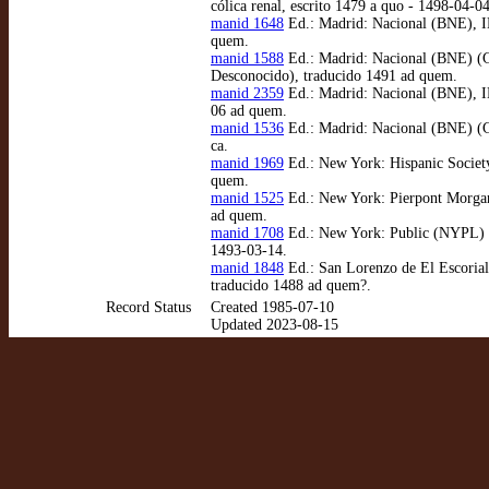
cólica renal, escrito 1479 a quo - 1498-04-0
manid 1648
Ed.: Madrid: Nacional (BNE), IN
quem.
manid 1588
Ed.: Madrid: Nacional (BNE) (Ga
Desconocido), traducido 1491 ad quem.
manid 2359
Ed.: Madrid: Nacional (BNE), INC
06 ad quem.
manid 1536
Ed.: Madrid: Nacional (BNE) (Ga
ca.
manid 1969
Ed.: New York: Hispanic Society
quem.
manid 1525
Ed.: New York: Pierpont Morgan,
ad quem.
manid 1708
Ed.: New York: Public (NYPL) (
1493-03-14.
manid 1848
Ed.: San Lorenzo de El Escorial:
traducido 1488 ad quem?.
Record Status
Created 1985-07-10
Updated 2023-08-15