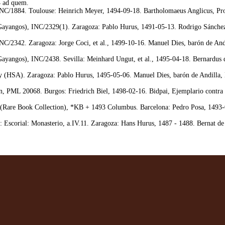
4 ad quem.
C/1884. Toulouse: Heinrich Meyer, 1494-09-18. Bartholomaeus Anglicus, Prop
yangos), INC/2329(1). Zaragoza: Pablo Hurus, 1491-05-13. Rodrigo Sánchez d
/2342. Zaragoza: Jorge Coci, et al., 1499-10-16. Manuel Dies, barón de Andil
yangos), INC/2438. Sevilla: Meinhard Ungut, et al., 1495-04-18. Bernardus de
 (HSA). Zaragoza: Pablo Hurus, 1495-05-06. Manuel Dies, barón de Andilla, Li
 PML 20068. Burgos: Friedrich Biel, 1498-02-16. Bidpai, Ejemplario contra l
Rare Book Collection), *KB + 1493 Columbus. Barcelona: Pedro Posa, 1493-03
 Escorial: Monasterio, a.IV.11. Zaragoza: Hans Hurus, 1487 - 1488. Bernat de 