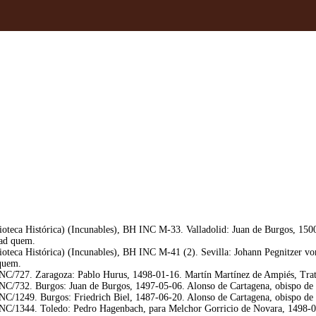
teca Histórica) (Incunables), BH INC M-33. Valladolid: Juan de Burgos, 1500-
 ad quem.
oteca Histórica) (Incunables), BH INC M-41 (2). Sevilla: Johann Pegnitzer vo
 quem.
NC/727. Zaragoza: Pablo Hurus, 1498-01-16. Martín Martínez de Ampiés, Tra
C/732. Burgos: Juan de Burgos, 1497-05-06. Alonso de Cartagena, obispo de B
C/1249. Burgos: Friedrich Biel, 1487-06-20. Alonso de Cartagena, obispo de B
C/1344. Toledo: Pedro Hagenbach, para Melchor Gorricio de Novara, 1498-04-04