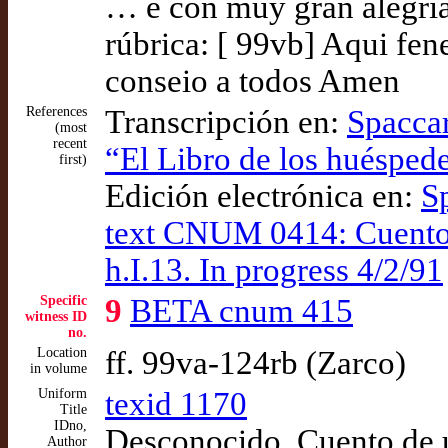
… e con muy gran alegria
rúbrica: [ 99vb] Aqui fen
conseio a todos Amen
References
Transcripción en:
Spaccar
(most
recent
“El Libro de los huéspede
first)
Edición electrónica en:
S
text CNUM 0414: Cuento 
h.I.13. In progress 4/2/91
Specific
9
BETA cnum 415
witness ID
no.
Location
ff. 99va-124rb (Zarco)
in volume
Uniform
texid 1170
Title
IDno,
Desconocido. Cuento de 
Author