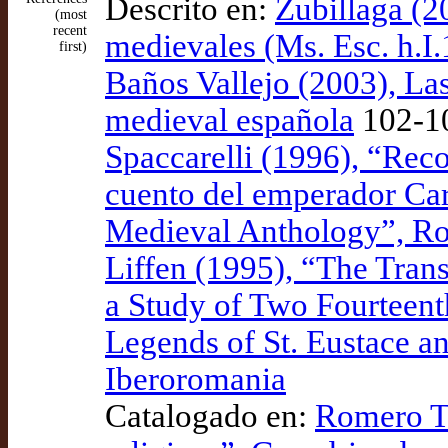
Descrito en:
Zubillaga (20
(most
recent
medievales (Ms. Esc. h.I.
first)
Baños Vallejo (2003), Las 
medieval española
102-10
Spaccarelli (1996), “Reco
cuento del emperador Car
Medieval Anthology”, R
Liffen (1995), “The Tran
a Study of Two Fourteent
Legends of St. Eustace a
Iberoromania
Catalogado en:
Romero To