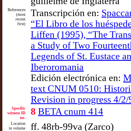
guillelme de Inglaterra
References
Transcripción en:
Spaccar
(most
recent
“El Libro de los huéspede
first)
Liffen (1995), “The Tran
a Study of Two Fourteent
Legends of St. Eustace a
Iberoromania
Edición electrónica en:
M
text CNUM 0510: Historia 
Revision in progress 4/2/
Specific
8
BETA cnum 414
witness ID
no.
Location
ff. 48rb-99va (Zarco)
in volume