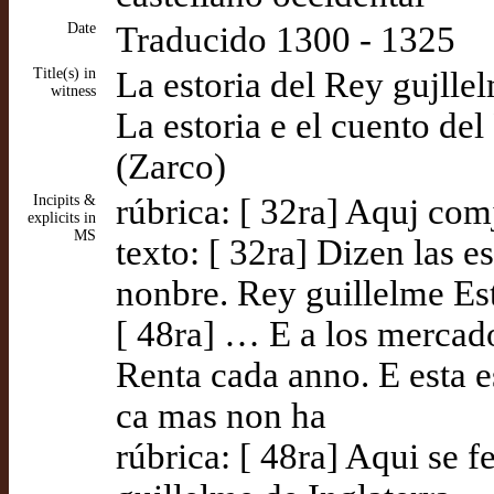
Date
Traducido 1300 - 1325
Title(s) in
La estoria del Rey gujlle
witness
La estoria e el cuento del
(Zarco)
Incipits &
rúbrica: [ 32ra] Aquj com
explicits in
MS
texto: [ 32ra] Dizen las 
nonbre. Rey guillelme Es
[ 48ra] … E a los mercado
Renta cada anno. E esta e
ca mas non ha
rúbrica: [ 48ra] Aqui se f