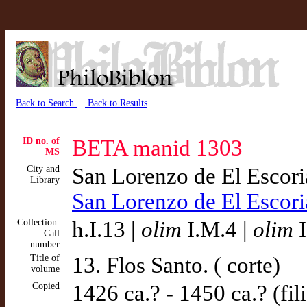
Back to Search
Back to Results
ID no. of
BETA manid 1303
MS
City and
San Lorenzo de El Escor
Library
San Lorenzo de El Escor
Collection:
h.I.13 |
olim
I.M.4 |
olim
I
Call
number
Title of
13. Flos Santo. ( corte)
volume
Copied
1426 ca.? - 1450 ca.? (fil