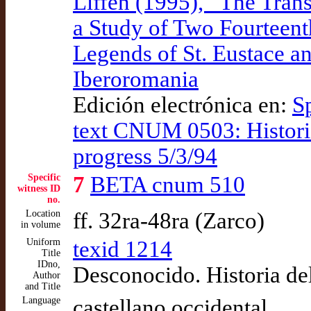
Liffen (1995), “The Tran
a Study of Two Fourteent
Legends of St. Eustace a
Iberoromania
Edición electrónica en:
S
text CNUM 0503: Historia 
progress 5/3/94
Specific
7
BETA cnum 510
witness ID
no.
Location
ff. 32ra-48ra (Zarco)
in volume
Uniform
texid 1214
Title
IDno,
Desconocido. Historia de
Author
and Title
Language
castellano occidental