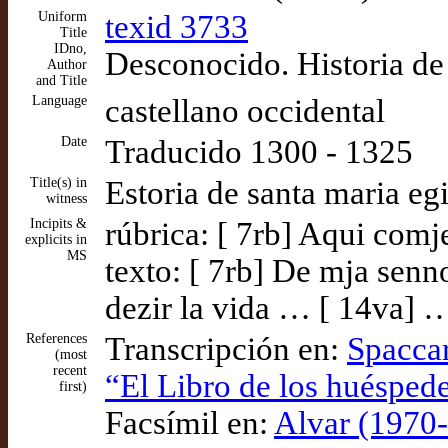
Uniform
texid 3733
Title
IDno,
Desconocido. Historia de
Author
and Title
Language
castellano occidental
Date
Traducido 1300 - 1325
Title(s) in
Estoria de santa maria eg
witness
Incipits &
rúbrica: [ 7rb] Aqui comj
explicits in
MS
texto: [ 7rb] De mja senn
dezir la vida … [ 14va] 
References
Transcripción en:
Spaccar
(most
recent
“El Libro de los huéspede
first)
Facsímil en:
Alvar (1970-