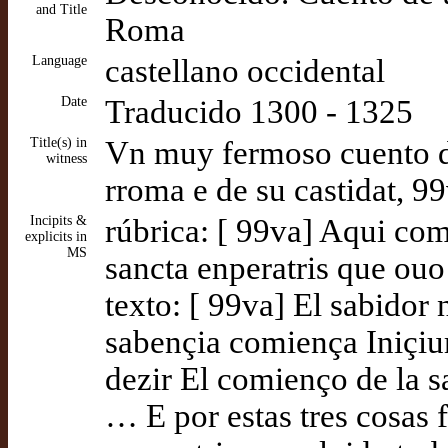
and Title
Roma
Language
castellano occidental
Date
Traducido 1300 - 1325
Title(s) in
Vn muy fermoso cuento de
witness
rroma e de su castidat, 9
Incipits &
rúbrica: [ 99va] Aqui co
explicits in
MS
sancta enperatris que ouo
texto: [ 99va] El sabidor 
sabençia comiença Iniçiu
dezir El comienço de la s
… E por estas tres cosas 