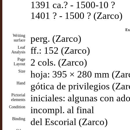
1391 ca.? - 1500-10 ?
1401 ? - 1500 ? (Zarco)
Ex
Writing
perg. (Zarco)
surface
Leaf
ff.: 152 (Zarco)
Analysis
Page
2 cols. (Zarco)
Layout
Size
hoja: 395 × 280 mm (Zar
Hand
gótica de privilegios (Zar
Pictorial
iniciales: algunas con ad
elements
Condition
incompl. al final
Binding
del Escorial (Zarco)