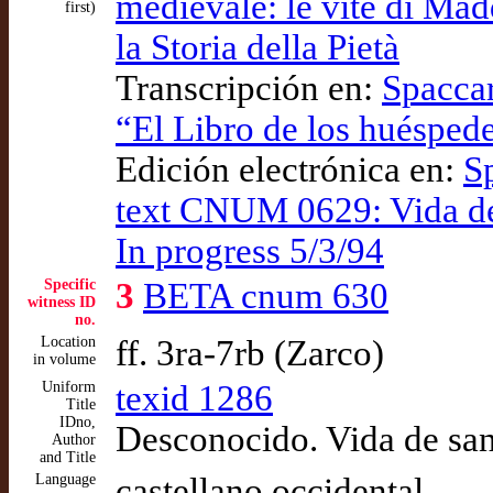
medievale: le vite di Mad
first)
la Storia della Pietà
Transcripción en:
Spaccar
“El Libro de los huéspede
Edición electrónica en:
S
text CNUM 0629: Vida de
In progress 5/3/94
Specific
3
BETA cnum 630
witness ID
no.
Location
ff. 3ra-7rb (Zarco)
in volume
Uniform
texid 1286
Title
IDno,
Desconocido. Vida de sa
Author
and Title
Language
castellano occidental