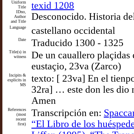
Uniform
texid 1208
Title
IDno,
Desconocido. Historia del
Author
and Title
Language
castellano occidental
Date
Traducido 1300 - 1325
Title(s) in
De un cauallero plaçidas 
witness
eustaçio, 23va (Zarco)
Incipits &
texto: [ 23va] En el tien
explicits in
MS
32ra] … este don les dio 
Amen
References
Transcripción en:
Spaccar
(most
recent
“El Libro de los huéspede
first)