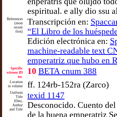
enperatris que olujdo tod
espiritual. e ally dio ssu 
References
Transcripción en:
Spaccar
(most
recent
“El Libro de los huéspede
first)
Edición electrónica en:
S
machine-readable text C
emperatriz que hubo en Ro
Specific
10
BETA cnum 388
witness ID
no.
Location
ff. 124rb-152ra (Zarco)
in volume
Uniform
texid 1147
Title
IDno,
Desconocido. Cuento de
Author
and Title
de la buena emperatriz Se