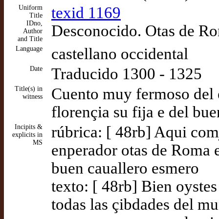
Uniform
texid 1169
Title
IDno,
Desconocido. Otas de R
Author
and Title
Language
castellano occidental
Date
Traducido 1300 - 1325
Title(s) in
Cuento muy fermoso del e
witness
florençia su fija e del bu
Incipits &
rúbrica: [ 48rb] Aqui co
explicits in
MS
enperador otas de Roma e d
buen cauallero esmero
texto: [ 48rb] Bien oyst
todas las çibdades del m