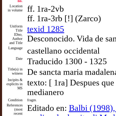
no.
Location
ff. 1ra-2vb
in volume
ff. 1ra-3rb [!] (Zarco)
Uniform
texid 1285
Title
IDno,
Desconocido. Vida de sa
Author
and Title
Language
castellano occidental
Date
Traducido 1300 - 1325
Title(s) in
De sancta maria madalen
witness
Incipits &
texto: [ 1ra] Despues que
explicits in
MS
medianero
Condition
fragm.
References
Editado en:
Balbi (1998),
(most
recent