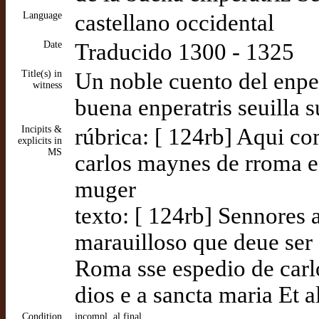
Language
castellano occidental
Date
Traducido 1300 - 1325
Title(s) in
Un noble cuento del enpe
witness
buena enperatris seuilla 
Incipits &
rúbrica: [ 124rb] Aqui c
explicits in
MS
carlos maynes de rroma e 
muger
texto: [ 124rb] Sennores 
marauilloso que deue ser
Roma sse espedio de carl
dios e a sancta maria Et 
Condition
incompl. al final