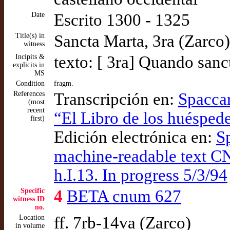
Date
Escrito 1300 - 1325
Title(s) in
Sancta Marta, 3ra (Zarco)
witness
Incipits &
texto: [ 3ra] Quando sanc
explicits in
MS
Condition
fragm.
References
Transcripción en:
Spaccar
(most
recent
“El Libro de los huéspede
first)
Edición electrónica en:
S
machine-readable text C
h.I.13. In progress 5/3/94
Specific
4
BETA cnum 627
witness ID
no.
Location
ff. 7rb-14va (Zarco)
in volume