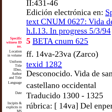
II:431-46
Edición electrónica en:
S
text CNUM 0627: Vida de
h.I.13. In progress 5/3/94
Specific
5
BETA cnum 625
witness ID
no.
Location
ff. 14va-23va (Zarco)
in volume
Uniform
texid 1282
Title
IDno,
Desconocido. Vida de san
Author
and Title
Language
castellano occidental
Date
Traducido 1300 - 1325
Incipits &
rúbrica: [ 14va] Del enpe
explicits in
MS