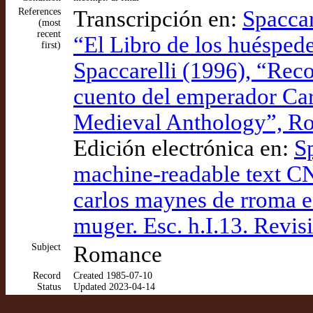
References
Transcripción en:
Spaccar
(most
recent
“El Libro de los huéspede
first)
Spaccarelli (1996), “Reco
cuento del emperador Car
Medieval Anthology”, R
Edición electrónica en:
S
machine-readable text C
carlos maynes de rroma e 
muger. Esc. h.I.13. Revis
Subject
Romance
Record
Created 1985-07-10
Status
Updated 2023-04-14