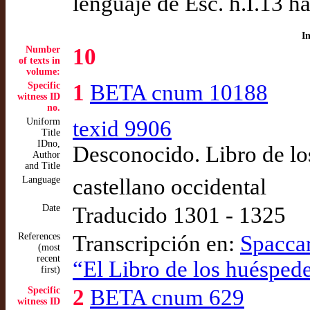
lenguaje de Esc. h.I.13 ha
I
Number
10
of texts in
volume:
Specific
1
BETA cnum 10188
witness ID
no.
Uniform
texid 9906
Title
IDno,
Desconocido. Libro de lo
Author
and Title
Language
castellano occidental
Date
Traducido 1301 - 1325
References
Transcripción en:
Spaccar
(most
recent
“El Libro de los huéspede
first)
Specific
2
BETA cnum 629
witness ID