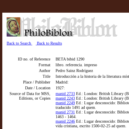
Back to Search
Back to Results
ID no. of Reference
BETA bibid 1290
Format
libro. referencia. impreso
Author
Pedro Sainz Rodríguez
Title
Introducción a la historia de la literatura mí
Place / Publisher
Madrid:
Date / Location
1927:
Source of Data for MSS,
manid 2733
Ed.: London: British Library (B
Editions, or Copies
manid 2243
Ed.: London: British Library (B
manid 2249
Ed.: Lugar desconocido: Bibliote
traducido 1491 ad quem.
manid 2731
Ed.: Lugar desconocido: Bibliote
1463 - 1464.
manid 2246
Ed.: Lugar desconocido: Bibliote
vida cristiana, escrito 1500-02-25 ad quem.