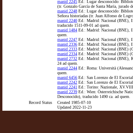
manid 2245
Ed.: Lugar desconocido: Bibliote
(tr. Gonzalo García de Santa María, jurado 
manid 2248
Ed.: Lugar desconocido: Bibliote
Señora historiadas (tr. Juan Alfonso de Log
manid 2240
Ed.: Madrid: Nacional (BNE), IN
traducido 1511-09-01 ad quem.
manid 1484
Ed.: Madrid: Nacional (BNE), INC
quem.
manid 2247
Ed.: Madrid: Nacional (BNE), IN
manid 2336
Ed.: Madrid: Nacional (BNE), IN
manid 2333
Ed.: Madrid: Nacional (BNE) (Ga
manid 2334
Ed.: Madrid: Nacional (BNE) (Ga
manid 2732
Ed.: Madrid: Nacional (BNE), R/
24 ad quem.
manid 2244
Ed.: Roma: Università (Alessandr
quem.
manid 6456
Ed.: San Lorenzo de El Escorial
manid 2242
Ed.: San Lorenzo de El Escorial:
manid 2241
Ed.: Torino: Nazionale, XV.VIII
manid 2239
Ed.: Wien: Österreichische Nati
Desconocido), traducido 1490 ca. ad quem.
Record Status
Created 1985-07-10
Updated 2022-11-23