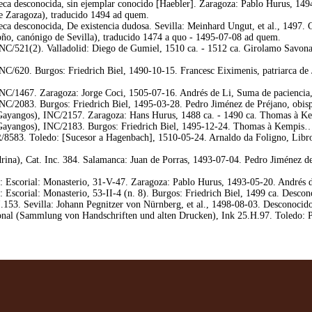
ca desconocida, sin ejemplar conocido [Haebler]. Zaragoza: Pablo Hurus, 1494
de Zaragoza), traducido 1494 ad quem.
ca desconocida, De existencia dudosa. Sevilla: Meinhard Ungut, et al., 1497. 
roño, canónigo de Sevilla), traducido 1474 a quo - 1495-07-08 ad quem.
C/521(2). Valladolid: Diego de Gumiel, 1510 ca. - 1512 ca. Girolamo Savonar
/620. Burgos: Friedrich Biel, 1490-10-15. Francesc Eiximenis, patriarca de J
C/1467. Zaragoza: Jorge Coci, 1505-07-16. Andrés de Li, Suma de paciencia,
C/2083. Burgos: Friedrich Biel, 1495-03-28. Pedro Jiménez de Préjano, obispo
yangos), INC/2157. Zaragoza: Hans Hurus, 1488 ca. - 1490 ca. Thomas à Kem
yangos), INC/2183. Burgos: Friedrich Biel, 1495-12-24. Thomas à Kempis… Im
8583. Toledo: [Sucesor a Hagenbach], 1510-05-24. Arnaldo da Foligno, Libro
ina), Cat. Inc. 384. Salamanca: Juan de Porras, 1493-07-04. Pedro Jiménez de 
: Escorial: Monasterio, 31-V-47. Zaragoza: Pablo Hurus, 1493-05-20. Andrés d
 Escorial: Monasterio, 53-II-4 (n. 8). Burgos: Friedrich Biel, 1499 ca. Desc
.153. Sevilla: Johann Pegnitzer von Nürnberg, et al., 1498-08-03. Desconocid
onal (Sammlung von Handschriften und alten Drucken), Ink 25.H.97. Toledo: