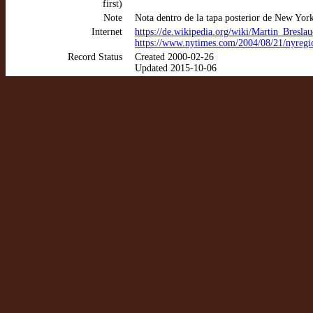
first)
Note
Nota dentro de la tapa posterior de New Yor
Internet
https://de.wikipedia.org/wiki/Martin_Bresla
https://www.nytimes.com/2004/08/21/nyregio
Record Status
Created 2000-02-26
Updated 2015-10-06