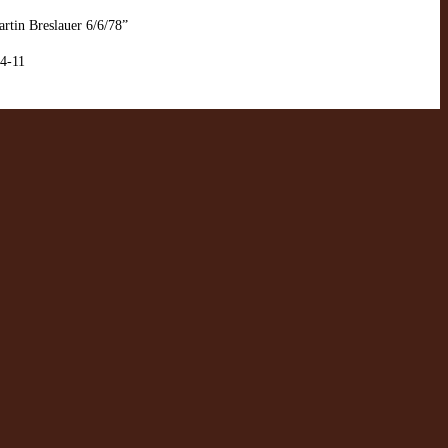
rtin Breslauer 6/6/78”
4-11