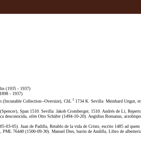
lin (1935 - 1937)
(1898 - 1937)
f
 (Incunable Collection--Oversize), ChL
1734 K. Sevilla: Meinhard Ungut, et 
pencer), Span 1510. Sevilla: Jakob Cromberger, 1510. Andrés de Li, Repertor
eca desconocida,
olim
Otto Schäfer (1494-10-20). Aegidius Romanus, arzobispo d
-03-05). Juan de Padilla, Retablo de la vida de Cristo, escrito 1485 ad quem 
PML 76440 (1500-09-30). Manuel Dies, barón de Andilla, Libro de albeitería