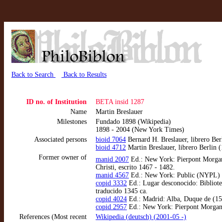
Back to Search
Back to Results
ID no. of Institution
BETA insid 1287
Name
Martin Breslauer
Milestones
Fundado 1898 (Wikipedia)
1898 - 2004 (New York Times)
Associated persons
bioid 7064
Bernard H. Breslauer, librero Ber
bioid 4712
Martin Breslauer, librero Berlin 
Former owner of
manid 2007
Ed.: New York: Pierpont Morgan
Christi, escrito 1467 - 1482.
manid 4567
Ed.: New York: Public (NYPL) (S
copid 3332
Ed.: Lugar desconocido: Bibliot
traducido 1345 ca.
copid 4024
Ed.: Madrid: Alba, Duque de (1505
copid 2957
Ed.: New York: Pierpont Morgan, 
References (Most recent
Wikipedia (deutsch) (2001-05 -)