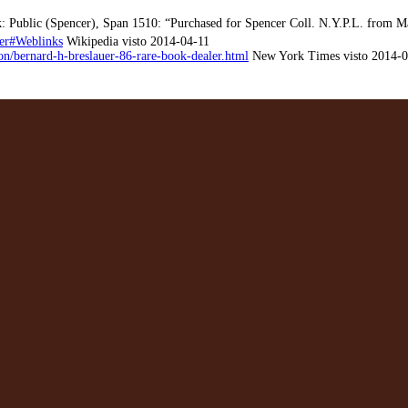
k: Public (Spencer), Span 1510: “Purchased for Spencer Coll. N.Y.P.L. from Ma
uer#Weblinks
Wikipedia visto 2014-04-11
n/bernard-h-breslauer-86-rare-book-dealer.html
New York Times visto 2014-0