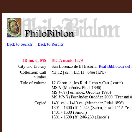
Back to Search
Back to Results
ID no. of MS
BETA manid 1279
City and Library
San Lorenzo de El Escorial
Real Biblioteca de
Collection: Call
Y.I.12 |
olim
I.D.11 |
olim
II.N.7
number
Title of volume
12 Chron. d. los R. d. Leon y Cast ( corte)
MS
N
(Menéndez Pidal 1896)
MS
V-N
(Fernández Ordóñez 1993)
MS
VR-N
(Fernández Ordóñez 2000 “Transmisi
Copied
1401 ca. - 1410 ca. (Menéndez Pidal 1896)
1301 - 1400 (ff. 1-245 (Zarco, Powell 112: “earl
1401 - 1500 (Simón)
1501 - 1600 (ff. 246-260 (Zarco))