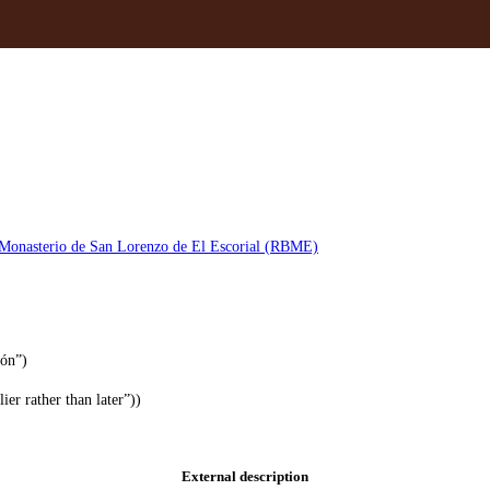
l Monasterio de San Lorenzo de El Escorial (RBME)
ón”)
ier rather than later”))
External description