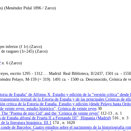
das) (Menéndez Pidal 1896 / Zarco)
en inferior (f 1r) (Zarco)
os de rasgueo (1r-245) (Zarco)
?
n. 6 (Zarco)
yes, escrito 1295 - 1312…. Madrid: Real Biblioteca, II/2437, 1501 ca. - 1550
ndez Pelayo, M-159 (= 319). 1491 ca. - 1500 ca. Desconocido, Crónica de vei
ria de España” de Alfonso X. Estudio y edición de la “versión crítica” desde 
ansmisión textual de la Estoria de España y de las principales Crónicas de ell
ón crítica de la Estoria de España. Estudio y edición (desde Pelayo hasta Ordo
e veinte reyes: estudio histórico”, Crónica de veinte reyes
30
. The “Poema de mio Cid” and the ‘Crónica de veinte reyes”
112-13 , n. 1
 de España alfonsí de Fruela II a Fernando III”, Hispania (Madrid)
516 , n. 3
e la literatura hispánica. III.1
174 , n. 1620
conde de Barcelos: Cuatro estudios sobre el nacimiento de la historiografía ro