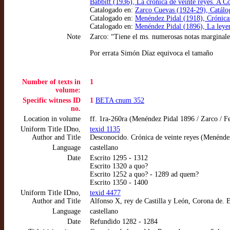
Babbitt (1936), La crónica de veinte reyes. A C
Catalogado en:
Zarco Cuevas (1924-29), Catálogo
Catalogado en:
Menéndez Pidal (1918), Crónica
Catalogado en:
Menéndez Pidal (1896), La leyen
Note
Zarco: “Tiene el ms. numerosas notas marginales
Por errata Simón Díaz equivoca el tamaño
Number of texts in
1
volume:
Specific witness ID
1
BETA cnum 352
no.
Location in volume
ff. 1ra-260ra (Menéndez Pidal 1896 / Zarco / 
Uniform Title IDno,
texid 1135
Author and Title
Desconocido. Crónica de veinte reyes (Menénde
Language
castellano
Date
Escrito 1295 - 1312
Escrito 1320 a quo?
Escrito 1252 a quo? - 1289 ad quem?
Escrito 1350 - 1400
Uniform Title IDno,
texid 4477
Author and Title
Alfonso X, rey de Castilla y León, Corona de. 
Language
castellano
Date
Refundido 1282 - 1284