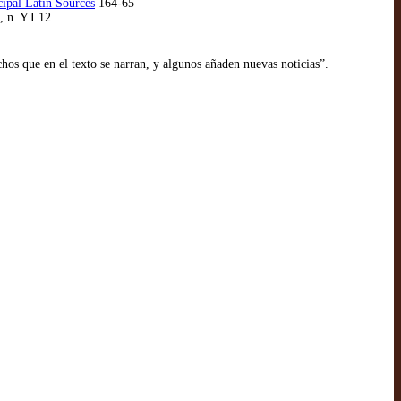
cipal Latin Sources
164-65
, n. Y.I.12
hos que en el texto se narran, y algunos añaden nuevas noticias”.