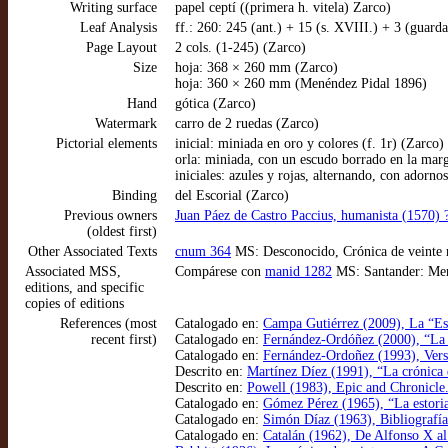
Writing surface
papel ceptí ((primera h. vitela) Zarco)
Leaf Analysis
ff.: 260: 245 (ant.) + 15 (s. XVIII.) + 3 (guar
Page Layout
2 cols. (1-245) (Zarco)
Size
hoja: 368 × 260 mm (Zarco)
hoja: 360 × 260 mm (Menéndez Pidal 1896)
Hand
gótica (Zarco)
Watermark
carro de 2 ruedas (Zarco)
Pictorial elements
inicial: miniada en oro y colores (f. 1r) (Zarco)
orla: miniada, con un escudo borrado en la marg
iniciales: azules y rojas, alternando, con adorn
Binding
del Escorial (Zarco)
Previous owners
Juan Páez de Castro Paccius, humanista (1570) 
(oldest first)
Other Associated Texts
cnum 364
MS: Desconocido, Crónica de veinte re
Associated MSS,
Compárese con
manid 1282
MS: Santander: Mené
editions, and specific
copies of editions
References (most
Catalogado en:
Campa Gutiérrez (2009), La “Esto
recent first)
Catalogado en:
Fernández-Ordóñez (2000), “La tr
Catalogado en:
Fernández-Ordoñez (1993), Versi
Descrito en:
Martínez Díez (1991), “La crónica d
Descrito en:
Powell (1983), Epic and Chronicle
Catalogado en:
Gómez Pérez (1965), “La estoria
Catalogado en:
Simón Díaz (1963), Bibliografía d
Catalogado en:
Catalán (1962), De Alfonso X al 