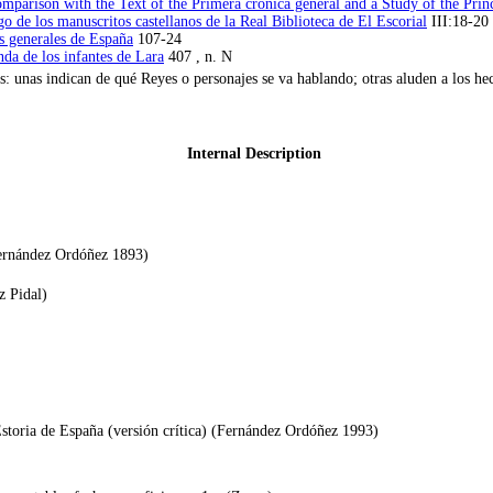
omparison with the Text of the Primera crónica general and a Study of the Prin
 de los manuscritos castellanos de la Real Biblioteca de El Escorial
III:18-20 
s generales de España
107-24
da de los infantes de Lara
407 , n. N
: unas indican de qué Reyes o personajes se va hablando; otras aluden a los hec
Internal Description
Fernández Ordóñez 1893)
z Pidal)
Estoria de España (versión crítica) (Fernández Ordóñez 1993)