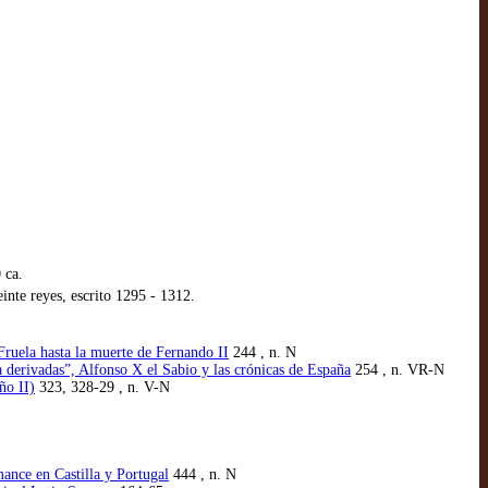
 ca.
nte reyes, escrito 1295 - 1312.
Fruela hasta la muerte de Fernando II
244 , n. N
a derivadas”, Alfonso X el Sabio y las crónicas de España
254 , n. VR-N
ño II)
323, 328-29 , n. V-N
mance en Castilla y Portugal
444 , n. N