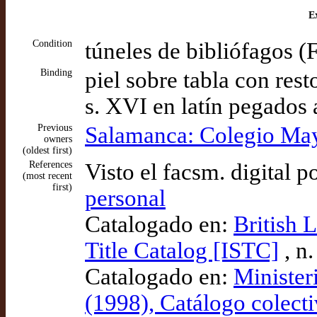
Ex
Condition
túneles de bibliófagos (
Binding
piel sobre tabla con res
s. XVI en latín pegados
Previous
Salamanca: Colegio May
owners
(oldest first)
References
Visto el facsm. digital p
(most recent
first)
personal
Catalogado en:
British 
Title Catalog [ISTC]
, n
Catalogado en:
Minister
(1998), Catálogo colecti