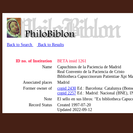
Back to Search
Back to Results
ID no. of Institution
BETA insid 1261
Name
Capuchinos de la Paciencia de Madrid
Real Convento de la Paciencia de Cristo
Bibliotheca Capuccinorum Patientiae Xpi Mat
Associated places
Madrid
Former owner of
copid 2430
Ed.: Barcelona: Catalunya (Bonso
copid 2257
Ed.: Madrid: Nacional (BNE), IN
Note
El sello en sus libros: “Ex bibliotheca Capu
Record Status
Created 1997-07-20
Updated 2022-09-12