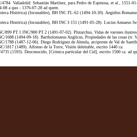
784. Valladolid: Sebastián Martínez, para Pedro de Espinosa, et al., 1551-01-
04-08 a quo - 1376-07-28 ad quem.
teca Histórica) (Incunables), BH INC FL-62 (1494-10-20). Aegidius Romanus, 
teca Histórica) (Incunables), BH INC I-151 (1491-05-28). Lucius Annaeus Sene
/899 PT.1 INC/900 PT.2 (1491-07-02). Plutarchus, Vidas de varones ilustres 
C/1688 (1494-09-18). Bartholomaeus Anglicus, Propiedades de las cosas (tr. 
1788 (1487-12-06). Diego Rodríguez de Almela, arcipreste de Val de Santibáñez
/1817 (1489). Alfonso de la Torre, Visión deleitable, escrito 1440 ca.
735 (1593). Desconocido, [Crónica particular del Cid], escrito 1500 ca. ad q