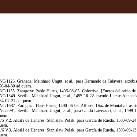
C/1126. Granada: Meinhard Ungut, et al., para Hernando de Talavera, arzobisp
1496-04-30 ad quem.
C/1155. Zaragoza: Pablo Hurus, 1496-08-05. Colectivo, [Fueros del reino d
C/1349. Sevilla: Meinhard Ungut, et al., 1495-10-22. pseudo-Lucius Annaeus
454-07-21 ad quem.
C/1687. Zaragoza: Hans Hurus, 1490-06-03. Alfonso Díaz de Montalvo, asisten
/2091. Sevilla: Meinhard Ungut, et al., para Guido Lavezzari, et al., 1499-1
quem.
5 V.2. Alcalá de Henares: Stanislaw Polak, para García de Rueda, 1503-09-24.
quem.
6 V.3. Alcalá de Henares: Stanislaw Polak, para García de Rueda, 1503-09-13.
quem.