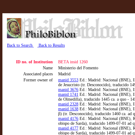
Back to Search
Back to Results
ID no. of Institution
BETA insid 1260
Name
Ministerio del Fomento
Associated places
Madrid
Former owner of
manid 3553
Ed.: Madrid: Nacional (BNE), IN
de Jesucristo (tr. Desconocido), traducido 
manid 3676
Ed.: Madrid: Nacional (BNE), IN
manid 1741
Ed.: Madrid: Nacional (BNE), IN
de Olmedilla), traducido 1445 ca. a quo - 1
manid 2328
Ed.: Madrid: Nacional (BNE), IN
manid 1638
Ed.: Madrid: Nacional (BNE), INC
β) (tr. Desconocido), traducido 1460 ca. ad 
manid 4176
Ed.: Madrid: Nacional (BNE), R/
obispo de Sarda), traducido 1499-07-01 ad 
manid 4177
Ed.: Madrid: Nacional (BNE), R/
obispo de Sarda), traducido 1499-07-01 ad 