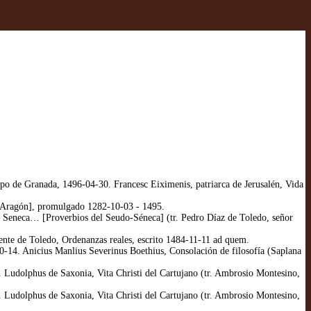
o de Granada, 1496-04-30. Francesc Eiximenis, patriarca de Jerusalén, Vida
e Aragón], promulgado 1282-10-03 - 1495.
 Seneca… [Proverbios del Seudo-Séneca] (tr. Pedro Díaz de Toledo, señor
te de Toledo, Ordenanzas reales, escrito 1484-11-11 ad quem.
0-14. Anicius Manlius Severinus Boethius, Consolación de filosofía (Saplana
 Ludolphus de Saxonia, Vita Christi del Cartujano (tr. Ambrosio Montesino,
 Ludolphus de Saxonia, Vita Christi del Cartujano (tr. Ambrosio Montesino,