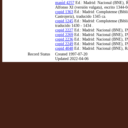
manid 4257
Ed.: Madrid: Nacional (BNE), R/4
Alfonso XI (versión vulgata), escrito 1344-
copid 1363
Ed.: Madrid: Complutense (Biblio
Castrojeriz), traducido 1345 ca.
copid 1245
Ed.: Madrid: Complutense (Biblio
traducido 1430 - 1434 .
copid 2227
Ed.: Madrid: Nacional (BNE), INC
copid 2269
Ed.: Madrid: Nacional (BNE), IN
copid 2236
Ed.: Madrid: Nacional (BNE), INC/
copid 2249
Ed.: Madrid: Nacional (BNE), INC
copid 4048
Ed.: Madrid: Nacional (BNE), R/4
Record Status
Created 1997-07-20
Updated 2022-04-06