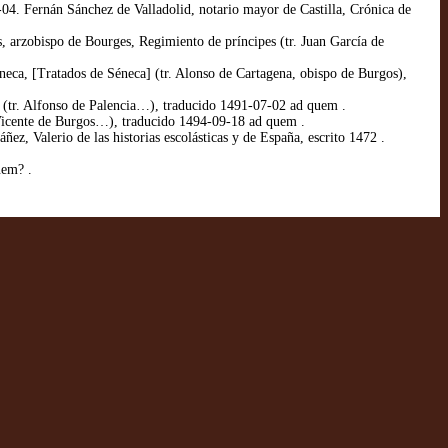
04. Fernán Sánchez de Valladolid, notario mayor de Castilla, Crónica de
arzobispo de Bourges, Regimiento de príncipes (tr. Juan García de
ca, [Tratados de Séneca] (tr. Alonso de Cartagena, obispo de Burgos),
(tr. Alfonso de Palencia…), traducido 1491-07-02 ad quem .
Vicente de Burgos…), traducido 1494-09-18 ad quem .
, Valerio de las historias escolásticas y de España, escrito 1472 .
uem? .