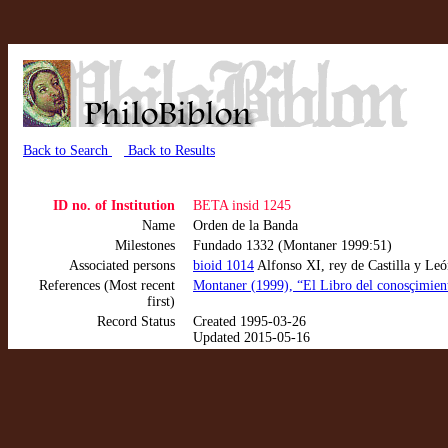
Back to Search
Back to Results
ID no. of Institution
BETA insid 1245
Name
Orden de la Banda
Milestones
Fundado 1332 (Montaner 1999:51)
Associated persons
bioid 1014
Alfonso XI, rey de Castilla y Le
References (Most recent
Montaner (1999), “El Libro del conosçimiento
first)
Record Status
Created 1995-03-26
Updated 2015-05-16