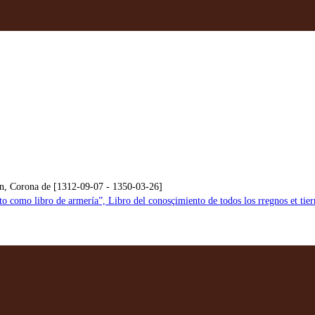
ón, Corona de [1312-09-07 - 1350-03-26]
 como libro de armería”, Libro del conosçimiento de todos los rregnos et tierr