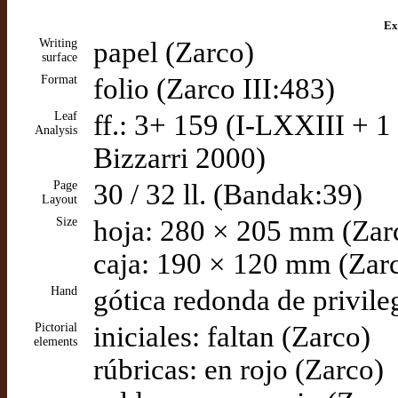
Ex
Writing
papel (Zarco)
surface
Format
folio (Zarco III:483)
Leaf
ff.: 3+ 159 (I-LXXIII + 
Analysis
Bizzarri 2000)
Page
30 / 32 ll. (Bandak:39)
Layout
Size
hoja: 280 × 205 mm (Zar
caja: 190 × 120 mm (Zar
Hand
gótica redonda de privile
Pictorial
iniciales: faltan (Zarco)
elements
rúbricas: en rojo (Zarco)