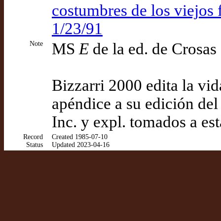
costumbres de los viejos f
1/23/91
Note
MS
E
de la ed. de Crosas
Bizzarri 2000 edita la v
apéndice a su edición de
Inc. y expl. tomados a est
Record
Created 1985-07-10
Status
Updated 2023-04-16