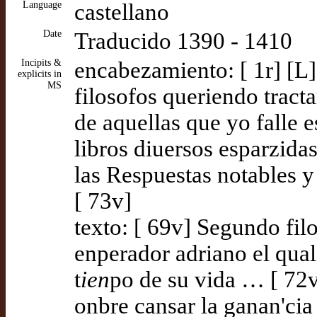
Language
castellano
Date
Traducido 1390 - 1410
Incipits &
encabezamiento: [ 1r] [L]
explicits in
MS
filosofos queriendo tract
de aquellas que yo falle e
libros diuersos esparzida
las Respuestas notables y
[ 73v]
texto: [ 69v] Segundo filo
enperador adriano el qual
t
ien
po de su vida … [ 72v
onbre cansar la ganan'cia