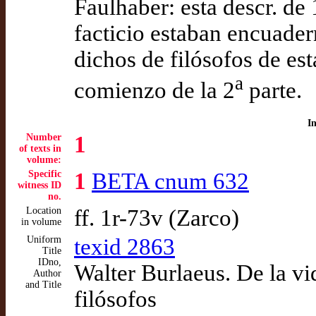
Faulhaber: esta descr. de
facticio estaban encuader
dichos de filósofos de est
a
comienzo de la 2
parte.
I
Number
1
of texts in
volume:
Specific
1
BETA cnum 632
witness ID
no.
Location
ff. 1r-73v (Zarco)
in volume
Uniform
texid 2863
Title
IDno,
Walter Burlaeus. De la vi
Author
and Title
filósofos