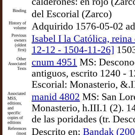
calderones: en rojo (Zarc
Binding
del Escorial (Zarco)
History of
Adquirido 1576-05-02 ad
volume
Previous
Isabel I la Católica, rein
owners
(oldest
12-12 - 1504-11-26]
1503
first)
Other
cnum 4951
MS: Desconoci
Associated
Texts
antiguos, escrito 1240 - 
Escorial: Monasterio, &.II
Associated
manid 4802
MS: San Loren
MSS,
editions,
Monasterio, h.III.1 (2). 1
and
specific
de las poridades (tr. Des
copies of
editions
References
Descrito en:
Bandak (2007
(most