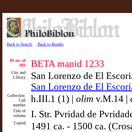
Back to Search
Back to Results
ID no. of
BETA manid 1233
MS
City and
San Lorenzo de El Escor
Library
San Lorenzo de El Escor
Collection:
h.III.1 (1) |
olim
v.M.14 |
Call
number
Title of
I. Str. Pvridad de Pvridade
volume
Copied
1491 ca. - 1500 ca. (Cros