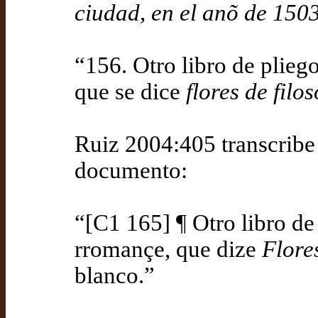
ciudad, en el anõ de 150
“156. Otro libro de plie
que se dice
flores de filos
Ruiz 2004:405 transcribe 
documento:
“[C1 165] ¶ Otro libro de
rromançe, que dize
Flores
blanco.”