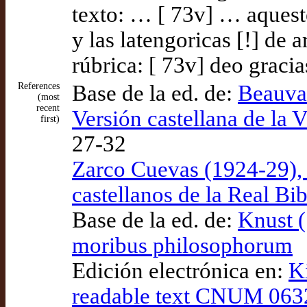
texto: … [ 73v] … aqueste
y las latengoricas [!] de ar
rúbrica: [ 73v] deo gracia
References
Base de la ed. de:
Beauvai
(most
recent
Versión castellana de la 
first)
27-32
Zarco Cuevas (1924-29), 
castellanos de la Real Bib
Base de la ed. de:
Knust (
moribus philosophorum
Edición electrónica en:
K
readable text CNUM 0632: