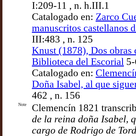
I:209-11 , n. h.III.1
Catalogado en:
Zarco Cue
manuscritos castellanos d
III:483 , n. 125
Knust (1878), Dos obras d
Biblioteca del Escorial
5-
Catalogado en:
Clemencín
Doña Isabel, al que sigue
462 , n. 156
Note
Clemencín 1821 transcri
de la reina doña Isabel, 
cargo de Rodrigo de Torde