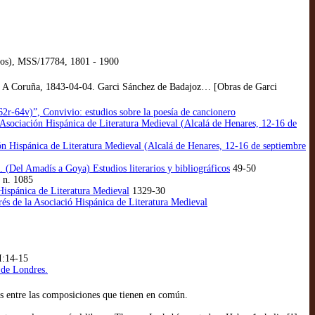
gos), MSS/17784, 1801 - 1900
 A Coruña, 1843-04-04. Garci Sánchez de Badajoz… [Obras de Garci
62r-64v)”, Convivio: estudios sobre la poesía de cancionero
 Asociación Hispánica de Literatura Medieval (Alcalá de Henares, 12-16 de
n Hispánica de Literatura Medieval (Alcalá de Henares, 12-16 de septiembre
 (Del Amadís a Goya) Estudios literarios y bibliográficos
49-50
 n. 1085
Hispánica de Literatura Medieval
1329-30
és de la Asociació Hispánica de Literatura Medieval
I:14-15
 de Londres.
s entre las composiciones que tienen en común.