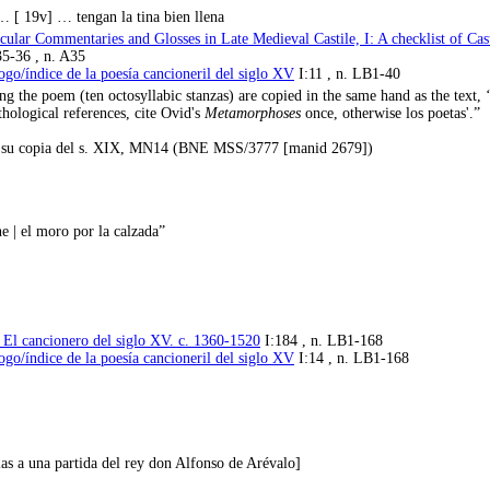
 … [ 19v] … tengan la tina bien llena
cular Commentaries and Glosses in Late Medieval Castile, I: A checklist of Cas
5-36 , n. A35
ogo/índice de la poesía cancioneril del siglo XV
I:11 , n. LB1-40
 the poem (ten octosyllabic stanzas) are copied in the same hand as the text, ‘
hological references, cite Ovid's
Metamorphoses
once, otherwise los poetas'.”
vo su copia del s. XIX, MN14 (BNE MSS/3777 [manid 2679])
e | el moro por la calzada”
 El cancionero del siglo XV. c. 1360-1520
I:184 , n. LB1-168
ogo/índice de la poesía cancioneril del siglo XV
I:14 , n. LB1-168
s a una partida del rey don Alfonso de Arévalo]