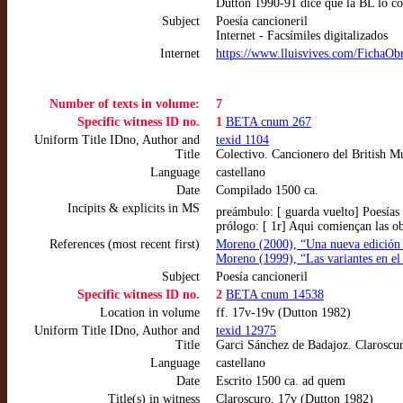
Dutton 1990-91 dice que la BL lo com
Subject
Poesía cancioneril
Internet - Facsímiles digitalizados
Internet
https://www.lluisvives.com/FichaO
Number of texts in volume:
7
Specific witness ID no.
1
BETA cnum 267
Uniform Title IDno, Author and
texid 1104
Title
Colectivo. Cancionero del British 
Language
castellano
Date
Compilado 1500 ca.
Incipits & explicits in MS
preámbulo: [ guarda vuelto] Poesías 
prólogo: [ 1r] Aqui comiençan las o
References (most recent first)
Moreno (2000), “Una nueva edición d
Moreno (1999), “Las variantes en el
Subject
Poesía cancioneril
Specific witness ID no.
2
BETA cnum 14538
Location in volume
ff. 17v-19v (Dutton 1982)
Uniform Title IDno, Author and
texid 12975
Title
Garci Sánchez de Badajoz. Claroscu
Language
castellano
Date
Escrito 1500 ca. ad quem
Title(s) in witness
Claroscuro, 17v (Dutton 1982)