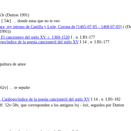
 53r (Dutton 1991)
… [ 54r] … donde estas que no te veo
ra, rey intruso de Castilla y León, Corona de [1465-07-05 - 1468-07-05]
( (Du
 1991))
 El cancionero del siglo XV. c. 1360-1520
I , n. LB1-177
ogo/índice de la poesía cancioneril del siglo XV
I:14 , n. LB1-177
pultura de amor
 62v] … te sepulte
 Catálogo/índice de la poesía cancioneril del siglo XV
I:14 , n. LB1-182
ff. 52v-58v, que corresponden a los antiguos lvj - lxii, seguidos por Dutton