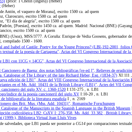
33)
(price: 1 Chelín (inglés)) (Heber)
r
(Heber)
 Antón, el vaquero de Morana], escrito 1500 ca. ad quem
z, Claroscuro, escrito 1500 ca. ad quem
, “El día de alegría”, escrito 1500 ca. ad quem
Padrón, [Poesias], escrito 1450 ca. ad quem. Madrid: Nacional (BNE) (Gayan
ancico, escrito 1500 ca. ad quem
BNE) (Usoz), MSS/3777. A Coruña: Enrique de Vedia Goosens, gobernador de
, compilado 1500 - 1600.
 and Isabel of Castile: Poetry for the Young Princess? (LBI-192-2001, folios 
 textual de la poesía de Cartagena”, Actas del VI Congreso Internacional de la
e LB1 con 11CG y 14CG”, Actas del VI Congreso Internacional de la Asociació
ancionero de Baena: dos notas bibliográficas [re-ed.]”, Relieves de erudición.
a. Catalogue of The Library of the late Richard Heber, Esq. (1834-37)
XI:111 ,
va edición de LB1”, Actas del VIII Congreso Internacional de la Asociación 
iantes en el Ms. Add. 10431 de la British Library (LB1)”, Actes del VII Congr
 cancionero del siglo XV. c. 1360-1520
I:131-275 , n. LB1
ogo/índice de la poesía cancioneril del siglo XV
I:10-20 , n. LB1
de bibliografía de la literatura española
I , n. 2169
cionero des Brit. Mus. (Mss. Add. 10431)”, Romanische Forschungen
Catalogue of the Manuscripts in the Spanish Language in the British Museum
ipción codicológica LB2: CsXV I: 276-358. Ms. Add. 33.382 , British Library
nt (1999-), Biblioteca Virtual Joan Lluís Vives
de salvedades, que LB1 pueda ser posterior a
CG14
por comparaciones textuale