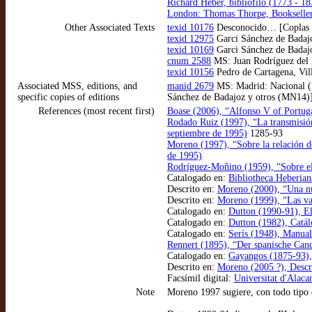
Richard Heber, bibliófilo (1773 - 18
London: Thomas Thorpe, Bookselle
Other Associated Texts
texid 10176
Desconocido… [Coplas de
texid 12975
Garci Sánchez de Badajo
texid 10169
Garci Sánchez de Badajoz
cnum 2588
MS: Juan Rodríguez del 
texid 10156
Pedro de Cartagena, Vill
Associated MSS, editions, and
manid 2679
MS: Madrid: Nacional (
specific copies of editions
Sánchez de Badajoz y otros (MN14)]
References (most recent first)
Boase (2006), “Alfonso V of Portugal
Rodado Ruiz (1997), “La transmisión
septiembre de 1995)
1285-93
Moreno (1997), “Sobre la relación d
de 1995)
Rodríguez-Moñino (1959), “Sobre el C
Catalogado en:
Bibliotheca Heberian
Descrito en:
Moreno (2000), “Una nue
Descrito en:
Moreno (1999), “Las var
Catalogado en:
Dutton (1990-91), El
Catalogado en:
Dutton (1982), Catál
Catalogado en:
Serís (1948), Manual 
Rennert (1895), “Der spanische Can
Catalogado en:
Gayangos (1875-93), 
Descrito en:
Moreno (2005 ?), Descr
Facsímil digital:
Universitat d'Alaca
Note
Moreno 1997 sugiere, con todo tipo 