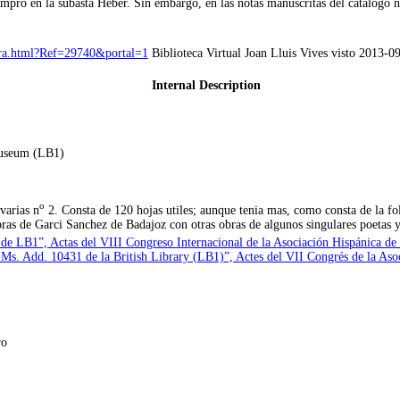
pró en la subasta Heber. Sin embargo, en las notas manuscritas del catálogo n
bra.html?Ref=29740&portal=1
Biblioteca Virtual Joan Lluis Vives visto 2013-0
Internal Description
Museum (LB1)
o
varias n
2. Consta de 120 hojas utiles; aunque tenia mas, como consta de la fol
bras de Garci Sanchez de Badajoz con otras obras de algunos singulares poetas 
e LB1”, Actas del VIII Congreso Internacional de la Asociación Hispánica de 
 Ms. Add. 10431 de la British Library (LB1)”, Actes del VII Congrés de la Aso
ro