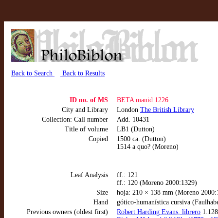
Back to Search
Back to Results
ID no. of MS
BETA manid 1226
City and Library
London
The British Library
Collection: Call number
Add. 10431
Title of volume
LB1 (Dutton)
Copied
1500 ca. (Dutton)
1514 a quo? (Moreno)
Leaf Analysis
ff.: 121
ff.: 120 (Moreno 2000:1329)
Size
hoja: 210 × 138 mm (Moreno 2000:
Hand
gótico-humanística cursiva (Faulhab
Previous owners (oldest first)
Robert Harding Evans, librero
1.128