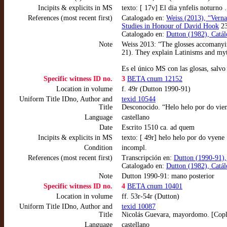
Incipits & explicits in MS
texto: [ 17v] El dia ynfelis noturno
References (most recent first)
Catalogado en:
Weiss (2013), “Verna
Studies in Honour of David Hook
23
Catalogado en:
Dutton (1982), Catál
Note
Weiss 2013: “The glosses accomanying
21). They explain Latinisms and myt
Es el único MS con las glosas, sal
Specific witness ID no.
3
BETA cnum 12152
Location in volume
f. 49r (Dutton 1990-91)
Uniform Title IDno, Author and
texid 10544
Title
Desconocido. “Helo helo por do vien
Language
castellano
Date
Escrito 1510 ca. ad quem
Incipits & explicits in MS
texto: [ 49r] helo helo por do vyene
Condition
incompl.
References (most recent first)
Transcripción en:
Dutton (1990-91),
Catalogado en:
Dutton (1982), Catál
Note
Dutton 1990-91: mano posterior
Specific witness ID no.
4
BETA cnum 10401
Location in volume
ff. 53r-54r (Dutton)
Uniform Title IDno, Author and
texid 10087
Title
Nicolás Guevara, mayordomo. [Copla
Language
castellano