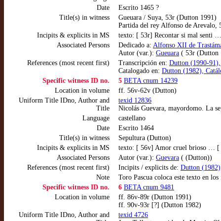
Date
Escrito 1465 ?
Title(s) in witness
Gueuara / Suya, 53r (Dutton 1991)
Partida del rey Alfonso de Arevalo,
Incipits & explicits in MS
texto: [ 53r] Recontar si mal senti 
Associated Persons
Dedicado a:
Alfonso XII de Trastáma
Autor (var.):
Gueuara
( 53r (Dutton
References (most recent first)
Transcripción en:
Dutton (1990-91),
Catalogado en:
Dutton (1982), Catál
Specific witness ID no.
5
BETA cnum 14239
Location in volume
ff. 56v-62v (Dutton)
Uniform Title IDno, Author and
texid 12836
Title
Nicolás Guevara, mayordomo. La se
Language
castellano
Date
Escrito 1464
Title(s) in witness
Sepultura (Dutton)
Incipits & explicits in MS
texto: [ 56v] Amor cruel brioso … [
Associated Persons
Autor (var.):
Guevara
( (Dutton))
References (most recent first)
Incipits / explicits de:
Dutton (1982),
Note
Toro Pascua coloca este texto en los 
Specific witness ID no.
6
BETA cnum 9481
Location in volume
ff. 86v-89r (Dutton 1991)
ff. 90v-93r [?] (Dutton 1982)
Uniform Title IDno, Author and
texid 4726