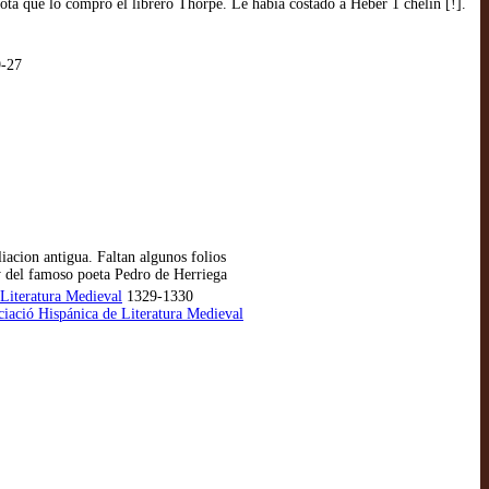
ota que lo compró el librero Thorpe. Le había costado a Heber 1 chelin [!].
9-27
iacion antigua. Faltan algunos folios
y del famoso poeta Pedro de Herriega
Literatura Medieval
1329-1330
ciació Hispánica de Literatura Medieval