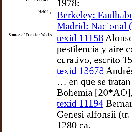
1978:
Held by
Berkeley: Faulhabe
Madrid: Nacional
Source of Data for Works
texid 11158
Alonso
pestilencia y aire 
curativo, escrito 
texid 13678
Andrés
… en que se tratan 
Bohemia [20*AO], 
texid 11194
Bernar
Genesi alfonsii (tr
1280 ca.