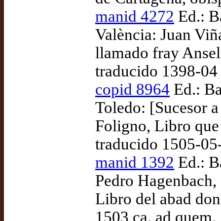
manid 4272
Ed.: B
València: Juan Vi
llamado fray Anse
traducido 1398-04
copid 8964
Ed.: Ba
Toledo: [Sucesor 
Foligno, Libro que
traducido 1505-05
manid 1392
Ed.: Ba
Pedro Hagenbach, 
Libro del abad don
1503 ca. ad quem.