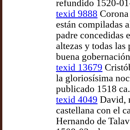
refundido 1520-01
texid 9888
Corona 
están compiladas a
padre concedidas en
altezas y todas las
buena gobernación
texid 13679
Cristó
la gloriosísima no
publicado 1518 ca
texid 4049
David, r
castellana con el ca
Hernando de Talave