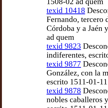
1508-02 ad quem
texid 10418
Descon
Fernando, tercero 
Córdoba y a Jaén y
ad quem
texid 9823
Descono
indiferentes, escr
texid 9877
Descono
González, con la mu
escrito 1511-01-1
texid 9878
Desconoc
nobles caballeros y