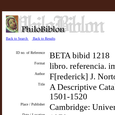
Back to Search
Back to Results
ID no. of Reference
BETA bibid 1218
Format
libro. referencia. 
Author
F[rederick] J. Nor
Title
A Descriptive Cata
1501-1520
Place / Publisher
Cambridge: Univer
Date / Location