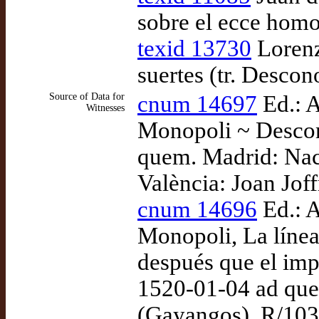
sobre el ecce homo
texid 13730
Lorenzo
suertes (tr. Descon
Source of Data for
cnum 14697
Ed.: A
Witnesses
Monopoli ~ Descon
quem. Madrid: Nac
València: Joan Jof
cnum 14696
Ed.: A
Monopoli, La líne
después que el imp
1520-01-04 ad que
(Gayangos), R/1037