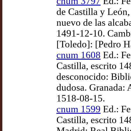
cnum 3797
Ed.: Fe
de Castilla y Leó
nuevo de las alcaba
1491-12-10. Cambri
[Toledo]: [Pedro H
cnum 1608
Ed.: Fe
Castilla, escrito 
desconocido: Bibli
dudosa. Granada: A
1518-08-15.
cnum 1599
Ed.: Fe
Castilla, escrito 
Madrid: Real Biblio