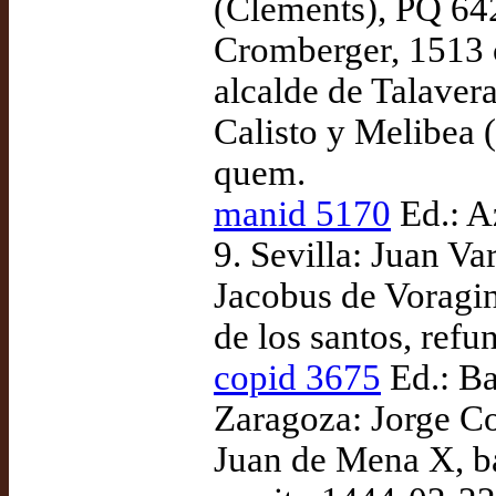
(Clements), PQ 642
Cromberger, 1513 c
alcalde de Talaver
Calisto y Melibea (
quem.
manid 5170
Ed.: A
9. Sevilla: Juan Va
Jacobus de Voragi
de los santos, ref
copid 3675
Ed.: Ba
Zaragoza: Jorge Co
Juan de Mena X, ba