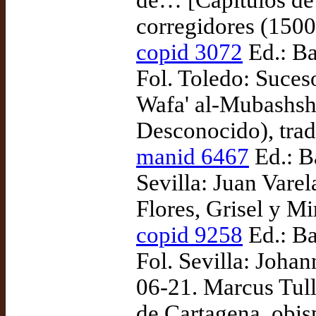
de… [Capítulos de 
corregidores (1500
copid 3072
Ed.: Ba
Fol. Toledo: Suces
Wafa' al-Mubashshi
Desconocido), trad
manid 6467
Ed.: B
Sevilla: Juan Vare
Flores, Grisel y Mi
copid 9258
Ed.: Ba
Fol. Sevilla: Johan
06-21. Marcus Tulli
de Cartagena, obis