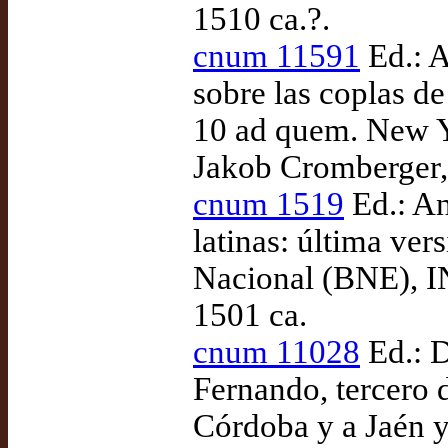
1510 ca.?.
cnum 11591
Ed.: A
sobre las coplas d
10 ad quem. New Y
Jakob Cromberger,
cnum 1519
Ed.: An
latinas: última ver
Nacional (BNE), I
1501 ca.
cnum 11028
Ed.: D
Fernando, tercero 
Córdoba y a Jaén y