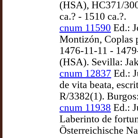
(HSA), HC371/300.
ca.? - 1510 ca.?.
cnum 11590
Ed.: 
Montizón, Coplas p
1476-11-11 - 1479
(HSA). Sevilla: Ja
cnum 12837
Ed.: J
de vita beata, esc
R/3382(1). Burgos
cnum 11938
Ed.: J
Laberinto de fortu
Österreichische N