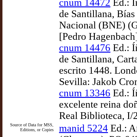
cnum 14472
Ed.: 
de Santillana, Bías
Nacional (BNE) (G
[Pedro Hagenbach]
cnum 14476
Ed.: 
de Santillana, Cart
escrito 1448. Lond
Sevilla: Jakob Cro
cnum 13346
Ed.: 
excelente reina doñ
Real Biblioteca, I/
Source of Data for MSS,
manid 5224
Ed.: A
Editions, or Copies