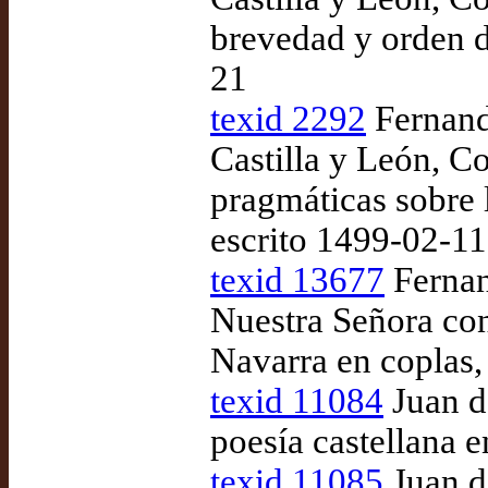
brevedad y orden d
21
texid 2292
Fernando
Castilla y León, 
pragmáticas sobre 
escrito 1499-02-11
texid 13677
Fernan
Nuestra Señora con
Navarra en coplas,
texid 11084
Juan d
poesía castellana 
texid 11085
Juan d