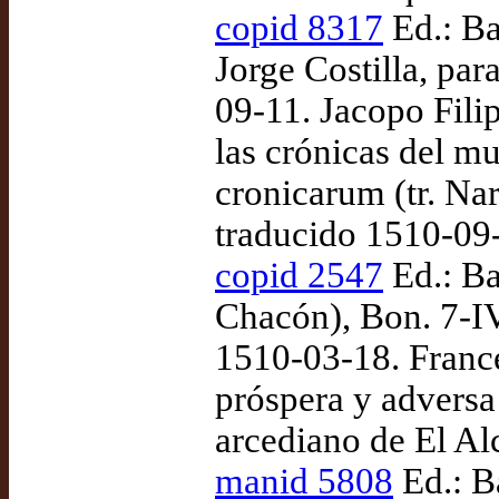
copid 8317
Ed.: Ba
Jorge Costilla, pa
09-11. Jacopo Fili
las crónicas del m
cronicarum (tr. Nar
traducido 1510-09
copid 2547
Ed.: Ba
Chacón), Bon. 7-IV
1510-03-18. France
próspera y adversa 
arcediano de El Al
manid 5808
Ed.: B