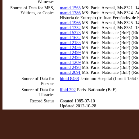
Witnesses
Source of Data for MSS,
manid 1563
MS: Paris: Arsenal, Ms-8321. 144
Editions, or Copies
manid 1786
MS: Paris: Arsenal, Ms-8324. Av
Historia de Eutropio (tr. Juan Fernández de 
manid 1966
MS: Paris: Arsenal, Ms-8325. 14
manid 1332
MS: Paris: Arsenal, Ms-8331. 13
manid 5373
MS: Paris: Nationale (BnF) (Ric
manid 1632
MS: Paris: Nationale (BnF) (Ric
manid 2185
MS: Paris: Nationale (BnF) (Rich
manid 2456
MS: Paris: Nationale (BnF) (Rich
manid 2499
MS: Paris: Nationale (BnF) (Ric
manid 2495
MS: Paris: Nationale (BnF) (Rich
manid 1209
MS: Paris: Nationale (BnF) (Ric
manid 2498
MS: Paris: Nationale (BnF) (Rich
manid 2091
MS: Paris: Nationale (BnF) (Rich
Source of Data for
bioid 8488
Jerónimo Hospital (floruit 1564-
Persons
Source of Data for
libid 292
Paris: Nationale (BnF)
Libraries
Record Status
Created 1985-07-10
Updated 2012-10-28