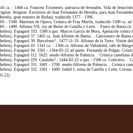
1 ca. - 1460 ca. Francesc Eiximenis, patriarca de Jerusalén, Vida de Jesucrist
ignon: Avignon: Escritorio de Juan Fernández de Heredia, para Juan Fernández
Heredia, gran maestre de Rodas), traducido 1377 - 1396.
01 - 1500. Martinus de Opava, Crónica de Fray Martín, traducido 1500 ca. ad
01 - 1400. Alfonso VII, rey de Reino de Castilla y León… Fuero de Baeza (tr.
helieu), Espagnol 333. 1580 a quo. Marcos García de Mora, Apelación contra l
helieu), Espagnol 37. 1465 ca. Juan Alfonso de Baena… Cancionero de Baena 
elieu), Espagnol 39. Barcelona?:, 1477-11-19. Alfonso de la Torre, Visión dele
elieu), Espagnol 43. 1341 ca. - 1360 ca. Alfonso de Valladolid, rabí de Burgos
helieu), Espagnol 94. 1501 - 1564-05-22 ad quem. Fernando de Pulgar, Crónica 
elieu), Espagnol 112. 1625. seudo-Alfonso de Palencia… Crónica castellana de
helieu), Espagnol 229. Cataluña?:, 1444-02-22 a quo - 1500 ca. Colectivo… Ca
elieu), Espagnol 331. 1601 - 1700. seudo-Alfonso de Palencia… Crónica castel
elieu), Espagnol 332. 1501 - 1600. Isabel I, reina de Castilla y León, Corona
05-22)