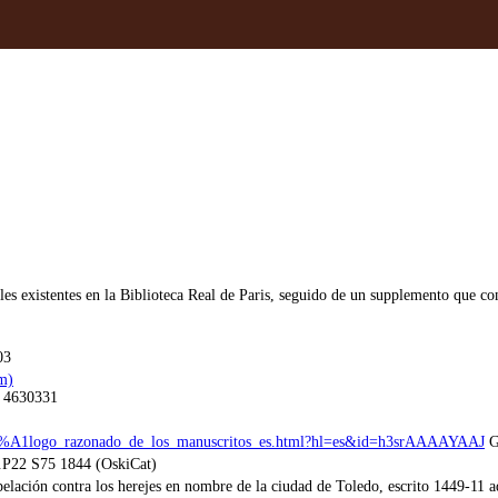
s existentes en la Biblioteca Real de Paris, seguido de un supplemento que conti
03
m)
. 4630331
%C3%A1logo_razonado_de_los_manuscritos_es.html?hl=es&id=h3srAAAAYAAJ
G
P22 S75 1844 (OskiCat)
ación contra los herejes en nombre de la ciudad de Toledo, escrito 1449-11 a