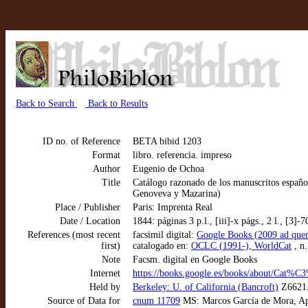
Back to Search
Back to Results
ID no. of Reference
BETA bibid 1203
Format
libro. referencia. impreso
Author
Eugenio de Ochoa
Title
Catálogo razonado de los manuscritos españole
Genoveva y Mazarina)
Place / Publisher
Paris: Imprenta Real
Date / Location
1844: páginas 3 p.l., [iii]-x págs., 2 l., [3]-7
References (most recent
facsimil digital:
Google Books (2009 ad que
first)
catalogado en:
OCLC (1991-), WorldCat
, n
Note
Facsm. digital en Google Books
Internet
https://books.google.es/books/about/Cat
Held by
Berkeley: U. of California (Bancroft)
Z6621.
Source of Data for
cnum 11709
MS: Marcos García de Mora, Apel