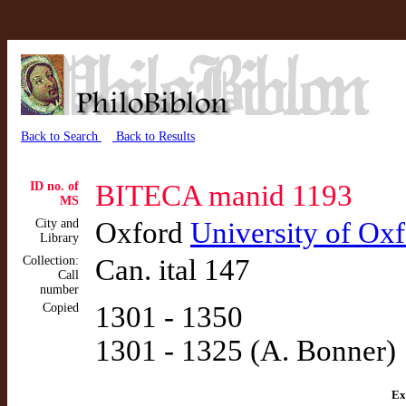
Back to Search
Back to Results
ID no. of
BITECA manid 1193
MS
City and
Oxford
University of Oxf
Library
Collection:
Can. ital 147
Call
number
Copied
1301 - 1350
1301 - 1325 (A. Bonner)
Ex