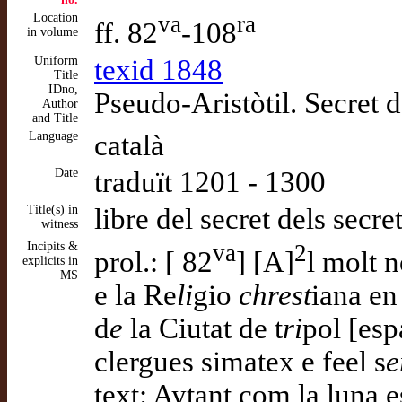
Location
va
ra
ff. 82
-108
in volume
Uniform
texid 1848
Title
IDno,
Pseudo-Aristòtil. Secret d
Author
and Title
Language
català
Date
traduït 1201 - 1300
Title(s) in
libre del secret dels secre
witness
Incipits &
va
2
prol.: [ 82
] [A]
l molt n
explicits in
MS
e la Re
li
gio
chrest
iana en
d
e
la Ciutat de t
ri
pol [esp
clergues simatex e feel s
e
text: Aytant com la luna e