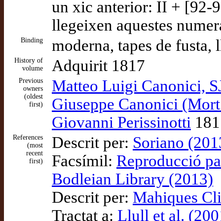
un xic anterior: II + [92-9
llegeixen aquestes numer
Binding
moderna, tapes de fusta, 
History of
Adquirit 1817
volume
Previous
Matteo Luigi Canonici, S
owners
(oldest
Giuseppe Canonici (Mort
first)
Giovanni Perissinotti
1817
References
Descrit per:
Soriano (201
(most
recent
Facsímil:
Reproducció par
first)
Bodleian Library (2013)
Descrit per:
Mahiques Cli
Tractat a:
Llull et al. (200