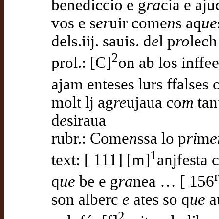
benediccio e g
ra
cia e aju
vos e s
er
uir come
n
s aq
ue
dels.iij. sauis. d
e
l p
ro
lech
2
prol.: [C]
on ab los inffee
ajam enteses lurs ffalses 
molt lj ag
re
ujaua co
m
tant
d
e
siraua
rubr.: Come
n
ssa lo p
ri
m
e
1
text: [ 111] [m]
anjfesta 
q
ue
be e g
ra
nea … [ 156
son alberc
e
ates so q
ue
a
2