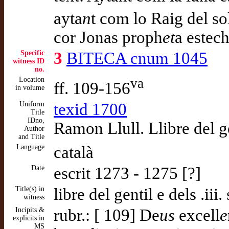
ayta
n
t com lo Raig del s
cor Jonas proph
et
a estech
Specific
3
BITECA cnum 1045
witness ID
no.
Location
va
ff. 109-156
in volume
Uniform
texid 1700
Title
IDno,
Ramon Llull. Llibre del gen
Author
and Title
Language
català
Date
escrit 1273 - 1275 [?]
Title(s) in
libre del gentil e dels .iii.
witness
Incipits &
rubr.: [ 109] De
us
excell
e
explicits in
MS