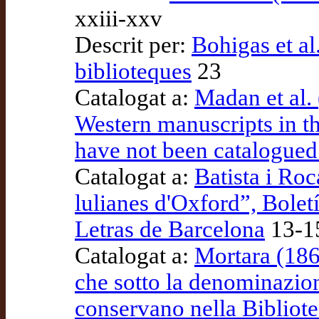
xxiii-xxv
Descrit per:
Bohigas et al
biblioteques
23
Catalogat a:
Madan et al.
Western manuscripts in t
have not been catalogued 
Catalogat a:
Batista i Roc
lulianes d'Oxford”, Bole
Letras de Barcelona
13-15
Catalogat a:
Mortara (1864
che sotto la denominazion
conservano nella Bibliot