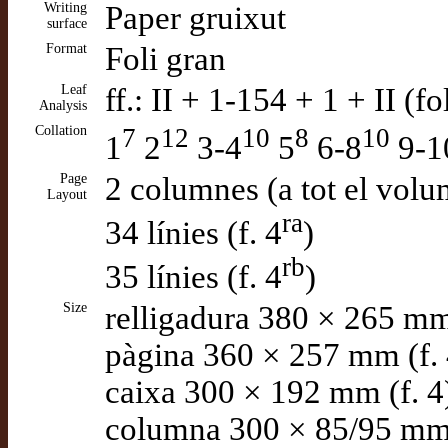
Writing
Paper gruixut
surface
Format
Foli gran
Leaf
ff.: II + 1-154 + 1 + II (f
Analysis
Collation
7
12
10
8
10
1
2
3-4
5
6-8
9-1
Page
2 columnes (a tot el volu
Layout
ra
34 línies (f. 4
)
rb
35 línies (f. 4
)
Size
relligadura 380 × 265 mm 
pàgina 360 × 257 mm (f. 
caixa 300 × 192 mm (f. 4
columna 300 × 85/95 mm 