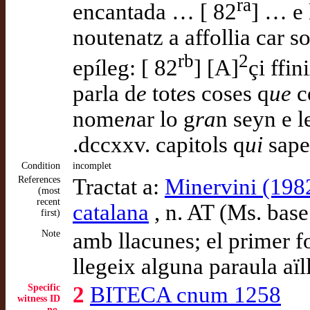
ra
encantada … [ 82
] … e 
noutenatz a affollia car so
rb
2
epíleg: [ 82
] [A]
çi ffin
parla d
e
tot
e
s coses q
ue
c
nome
n
ar lo g
ra
n seyn e 
.dccxxv. capitols q
ui
sape
Condition
incomplet
References
Tractat a:
Minervini (1982
(most
recent
catalana
, n. AT (Ms. base 
first)
Note
amb llacunes; el primer fo
llegeix alguna paraula aïl
Specific
2
BITECA cnum 1258
witness ID
no.