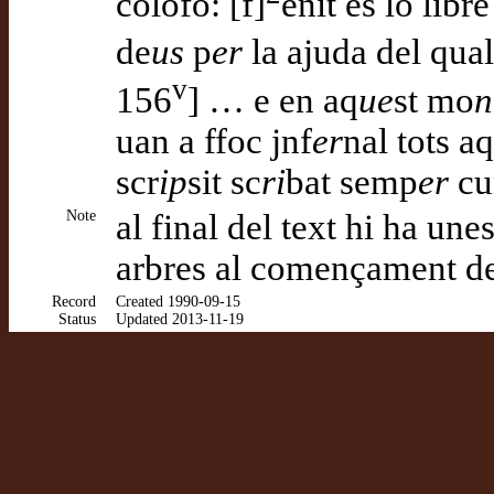
colofó: [f]
enit es lo libr
de
us
p
er
la ajuda del qual
v
156
] … e en aq
ue
st mo
n
uan a ffoc jnf
er
nal tots aq
scr
ip
sit sc
ri
bat semp
er
cu
Note
al final del text hi ha une
arbres al començament de
Record
Created 1990-09-15
Status
Updated 2013-11-19