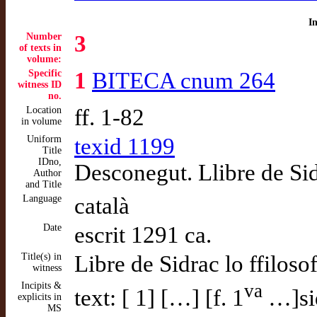
I
Number
3
of texts in
volume:
Specific
1
BITECA cnum 264
witness ID
no.
Location
ff. 1-82
in volume
Uniform
texid 1199
Title
IDno,
Desconegut. Llibre de Sid
Author
and Title
Language
català
Date
escrit 1291 ca.
Title(s) in
Libre de Sidrac lo ffilosof
witness
Incipits &
va
text: [ 1] […] [f. 1
…]sid
explicits in
MS