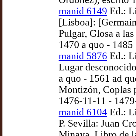
manid 6149
Ed.: L
[Lisboa]: [Germain
Pulgar, Glosa a la
1470 a quo - 1485 
manid 5876
Ed.: L
Lugar desconocido
a quo - 1561 ad q
Montizón, Coplas p
1476-11-11 - 1479
manid 6104
Ed.: L
P. Sevilla: Juan C
Minaya, Libro de la