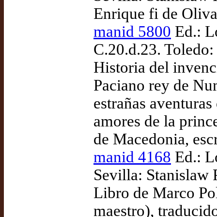
Enrique fi de Oliv
manid 5800
Ed.: L
C.20.d.23. Toledo:
Historia del invenc
Paciano rey de Num
estrañas aventura
amores de la prince
de Macedonia, esc
manid 4168
Ed.: L
Sevilla: Stanislaw 
Libro de Marco Pol
maestro), traduci