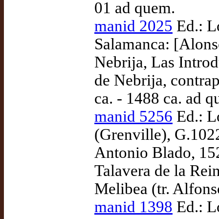
01 ad quem.
manid 2025
Ed.: L
Salamanca: [Alonso
Nebrija, Las Intro
de Nebrija, contrap
ca. - 1488 ca. ad 
manid 5256
Ed.: L
(Grenville), G.10
Antonio Blado, 152
Talavera de la Rei
Melibea (tr. Alfon
manid 1398
Ed.: L