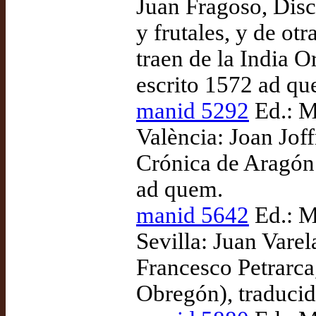
Juan Fragoso, Disc
y frutales, y de o
traen de la India O
escrito 1572 ad qu
manid 5292
Ed.: M
València: Joan Jof
Crónica de Aragón 
ad quem.
manid 5642
Ed.: M
Sevilla: Juan Vare
Francesco Petrarca,
Obregón), traduci