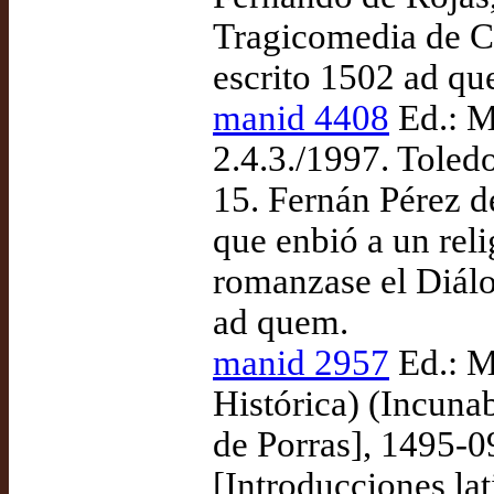
Tragicomedia de Ca
escrito 1502 ad qu
manid 4408
Ed.: M
2.4.3./1997. Toled
15. Fernán Pérez d
que enbió a un rel
romanzase el Diálo
ad quem.
manid 2957
Ed.: M
Histórica) (Incuna
de Porras], 1495-0
[Introducciones la