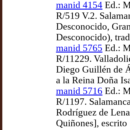
manid 4154
Ed.: M
R/519 V.2. Salama
Desconocido, Gran 
Desconocido), tra
manid 5765
Ed.: M
R/11229. Valladol
Diego Guillén de Á
a la Reina Doña Is
manid 5716
Ed.: M
R/1197. Salamanca
Rodríguez de Lena
Quiñones], escrito