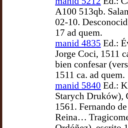
manid 5212
Ed.: C
A100 513qb. Salam
02-10. Desconocido
17 ad quem.
manid 4835
Ed.: É
Jorge Coci, 1511 c
bien confesar (vers
1511 ca. ad quem.
manid 5840
Ed.: K
Starych Druków), 
1561. Fernando de 
Reina… Tragicomedi
Ordóñez), escrito 