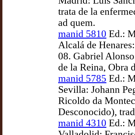
Madrid: Luis Sánch
trata de la enferm
ad quem.
manid 5810
Ed.: M
Alcalá de Henares:
08. Gabriel Alonso
de la Reina, Obra d
manid 5785
Ed.: M
Sevilla: Johann Peg
Ricoldo da Montecr
Desconocido), tra
manid 4310
Ed.: M
Valladolid: Franci