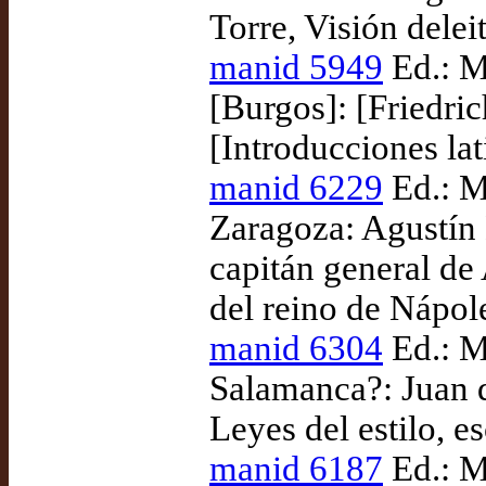
Torre, Visión delei
manid 5949
Ed.: M
[Burgos]: [Friedric
[Introducciones lat
manid 6229
Ed.: M
Zaragoza: Agustín 
capitán general de
del reino de Nápol
manid 6304
Ed.: M
Salamanca?: Juan 
Leyes del estilo, e
manid 6187
Ed.: M