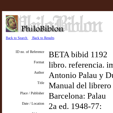
Back to Search
Back to Results
ID no. of Reference
BETA bibid 1192
Format
libro. referencia. 
Author
Antonio Palau y D
Title
Manual del librer
Place / Publisher
Barcelona: Palau
Date / Location
2a ed. 1948-77: