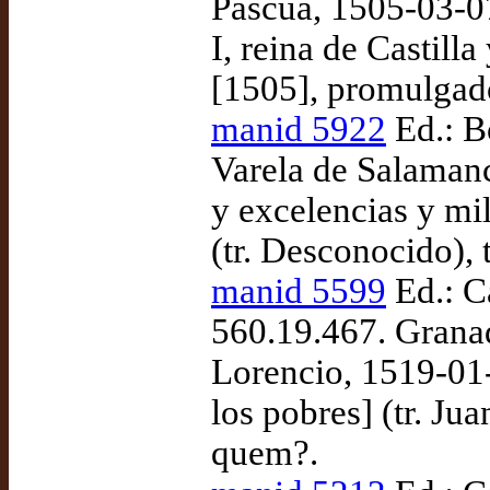
Pascua, 1505-03-0
I, reina de Castill
[1505], promulgad
manid 5922
Ed.: Bo
Varela de Salamanc
y excelencias y mi
(tr. Desconocido),
manid 5599
Ed.: C
560.19.467. Grana
Lorencio, 1519-01
los pobres] (tr. Ju
quem?.