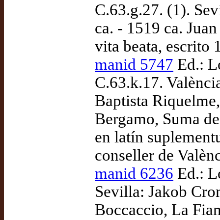
C.63.g.27. (1). Se
ca. - 1519 ca. Jua
vita beata, escrito 
manid 5747
Ed.: L
C.63.k.17. València
Baptista Riquelme,
Bergamo, Suma de 
en latín suplement
conseller de Valèn
manid 6236
Ed.: Lo
Sevilla: Jakob Cr
Boccaccio, La Fiam