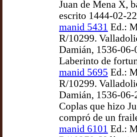
Juan de Mena X, ba
escrito 1444-02-22
manid 5431
Ed.: M
R/10299. Valladoli
Damián, 1536-06-0
Laberinto de fortu
manid 5695
Ed.: M
R/10299. Valladoli
Damián, 1536-06-2
Coplas que hizo J
compró de un frail
manid 6101
Ed.: M