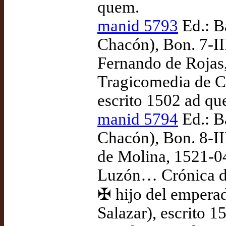
quem.
manid 5793
Ed.: B
Chacón), Bon. 7-II
Fernando de Rojas,
Tragicomedia de Ca
escrito 1502 ad qu
manid 5794
Ed.: B
Chacón), Bon. 8-III
de Molina, 1521-0
Luzón… Crónica de
✠ hijo del emperad
Salazar), escrito 