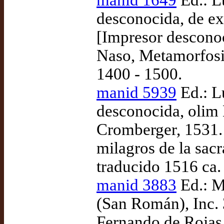
manid 1649
Ed.: L
desconocida, de ex
[Impresor desconoc
Naso, Metamorfosis
1400 - 1500.
manid 5939
Ed.: L
desconocida, olim 
Cromberger, 1531. 
milagros de la sacr
traducido 1516 ca.
manid 3883
Ed.: M
(San Román), Inc. 
Fernando de Rojas,