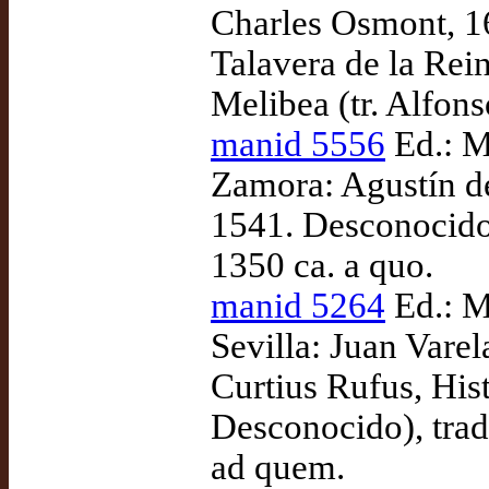
Charles Osmont, 16
Talavera de la Rei
Melibea (tr. Alfon
manid 5556
Ed.: M
Zamora: Agustín de 
1541. Desconocido,
1350 ca. a quo.
manid 5264
Ed.: M
Sevilla: Juan Vare
Curtius Rufus, His
Desconocido), tra
ad quem.