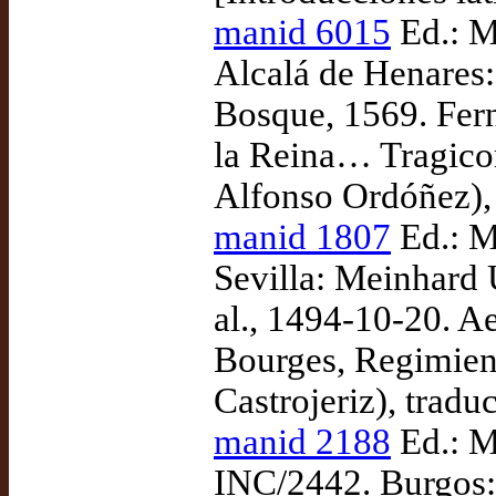
manid 6015
Ed.: M
Alcalá de Henares:
Bosque, 1569. Fern
la Reina… Tragicom
Alfonso Ordóñez),
manid 1807
Ed.: M
Sevilla: Meinhard 
al., 1494-10-20. A
Bourges, Regimient
Castrojeriz), tradu
manid 2188
Ed.: M
INC/2442. Burgos: 