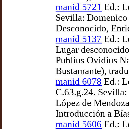
manid 5721
Ed.: L
Sevilla: Domenico 
Desconocido, Enriq
manid 5137
Ed.: L
Lugar desconocido
Publius Ovidius Na
Bustamante), tradu
manid 6078
Ed.: L
C.63.g.24. Sevilla
López de Mendoza, 
Introducción a Bías
manid 5606
Ed.: L