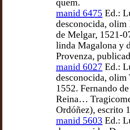
quem.
manid 6475
Ed.: L
desconocida, olim
de Melgar, 1521-07
linda Magalona y d
Provenza, publica
manid 6027
Ed.: L
desconocida, olim
1552. Fernando de 
Reina… Tragicomedi
Ordóñez), escrito 
manid 5603
Ed.: L