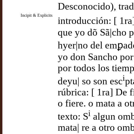
Desconocido), tra
Incipit & Explicits
introducción: [ 1ra
que yo dõ Sã|cho p
hyer|no del emꝑado
yo don Sancho por 
por todos los tiemp
i
deyu| so son esc
pt
rúbrica: [ 1ra] De 
o fiere. o mata a ot
i
texto: S
algun ombr
mata| re a otro omb