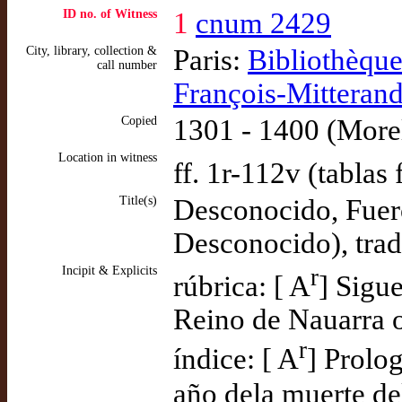
ID no. of Witness
1
cnum 2429
City, library, collection &
Paris:
Bibliothèque
call number
François-Mitterand
Copied
1301 - 1400 (Morel
Location in witness
ff. 1r-112v (tablas 
Title(s)
Desconocido, Fuero
Desconocido), tra
Incipit & Explicits
r
rúbrica: [ A
] Sigue
Reino de Nauarra o
r
índice: [ A
] Prolo
año dela muerte de