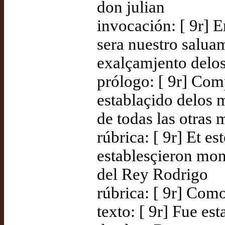
don julian
invocación: [ 9r] 
sera nuestro salua
exalçamjento delos
prólogo: [ 9r] Com
establaçido delos
de todas las otras
rúbrica: [ 9r] Et e
establesçieron mon
del Rey Rodrigo
rúbrica: [ 9r] Co
texto: [ 9r] Fue es