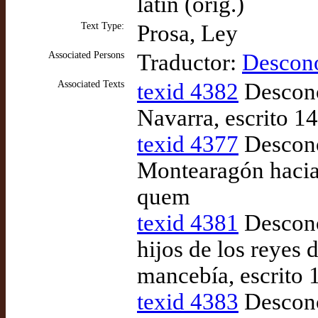
latín (orig.)
Text Type:
Prosa, Ley
Associated Persons
Traductor:
Descon
Associated Texts
texid 4382
Descono
Navarra, escrito 1
texid 4377
Descono
Montearagón hacia 
quem
texid 4381
Descono
hijos de los reyes 
mancebía, escrito 
texid 4383
Desconoc