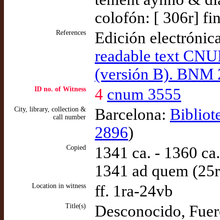
colofón: [ 306r] fin
References
Edición electrónic
readable text CNU
(versión B). BNM
ID no. of Witness
4
cnum 3555
City, library, collection &
Barcelona:
Bibliot
call number
2896
)
Copied
1341 ca. - 1360 ca
1341 ad quem (25r
Location in witness
ff. 1ra-24vb
Title(s)
Desconocido, Fuero