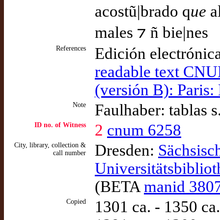
acostũ|brado q
ue
a
males ⁊ ñ bie|nes
References
Edición electrónic
readable text CNU
(versión B): Paris:
Note
Faulhaber: tablas 
ID no. of Witness
2
cnum 6258
City, library, collection &
Dresden:
Sächsisch
call number
Universitätsbiblio
(BETA
manid 380
Copied
1301 ca. - 1350 ca