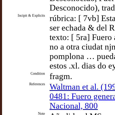
Desconocido), tra
Incipit & Explicits
rúbrica: [ 7vb] E
ser echada & del R
texto: [ 5ra] Fuero
no a otra ciudat n
pomplona … pueda p
estos .xl. dias do e
Condition
fragm.
References
Waltman et al. (1
0481: Fuero genera
Nacional, 800
Note