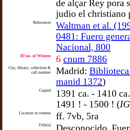
de alçar Rey pora 
judio el christiano
References
Waltman et al. (1
0481: Fuero genera
Nacional, 800
ID no. of Witness
6
cnum 7886
City, library, collection &
Madrid:
Bibliotec
call number
manid 1372
)
Copied
1391 ca. - 1410 ca
1491 ! - 1500 ! (
I
Location in witness
ff. 7vb, 5ra
Title(s)
Desconocido, Fuero