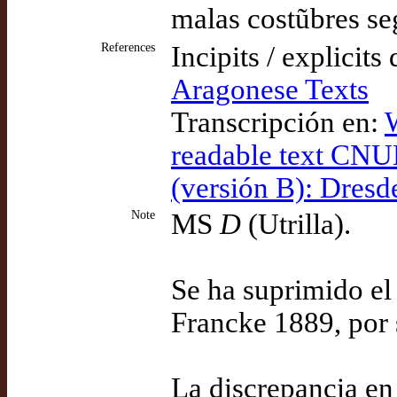
malas costũbres se
References
Incipits / explicits
Aragonese Texts
Transcripción en:
W
readable text CNU
(versión B): Dresd
Note
MS
D
(Utrilla).
Se ha suprimido el
Francke 1889, por 
La discrepancia en 