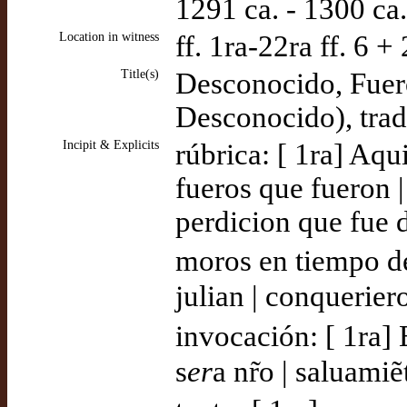
1291 ca. - 1300 ca
Location in witness
ff. 1ra-22ra ff. 6 
Title(s)
Desconocido, Fuero
Desconocido), tra
Incipit & Explicits
rúbrica: [ 1ra] Aqu
fueros que fueron 
perdicion que fue d
moros en tiempo de
julian | conqueriero
invocación: [ 1ra] 
s
er
a nr̃o | saluamiẽ