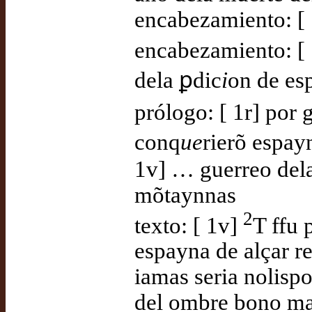
encabezamiento: [ 
encabezamiento: [ 
dela ꝑdic
i
on de es
prólogo: [ 1r] por g
conq
ue
rierõ espay
1v] … guerreo delas
mõtaynnas
2
texto: [ 1v]
T ffu 
espayna de alçar re
iamas seria nolispo
del ombre bono mas