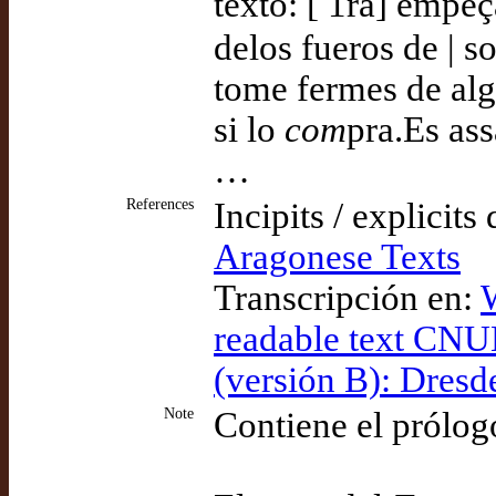
texto: [ 1ra] empeç
delos fueros de | s
tome fermes de al
si lo
com
pra.Es as
…
References
Incipits / explicits
Aragonese Texts
Transcripción en:
W
readable text CNU
(versión B): Dresd
Note
Contiene el prólog