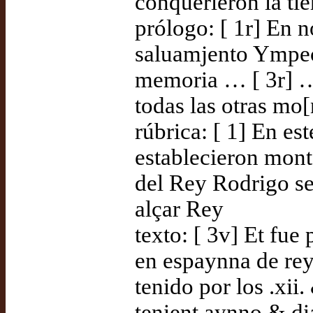
conquerieron la tie
prólogo: [ 1r] En n
saluamjento Ympeç
memoria … [ 3r] … 
todas las otras mo
rúbrica: [ 1] En es
establecieron mon
del Rey Rodrigo s
alçar Rey
texto: [ 3v] Et fue
en espaynna de re
tenido por los .xii
tenient aynno & di