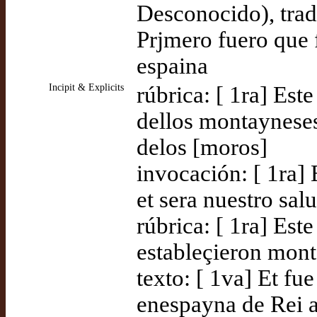
Desconocido), tra
Prjmero fuero que 
espaina
Incipit & Explicits
rúbrica: [ 1ra] Est
dellos montayneses
delos [moros]
invocación: [ 1ra] 
et sera nuestro sa
rúbrica: [ 1ra] Est
estableçieron mon
texto: [ 1va] Et fu
enespayna de Rei 