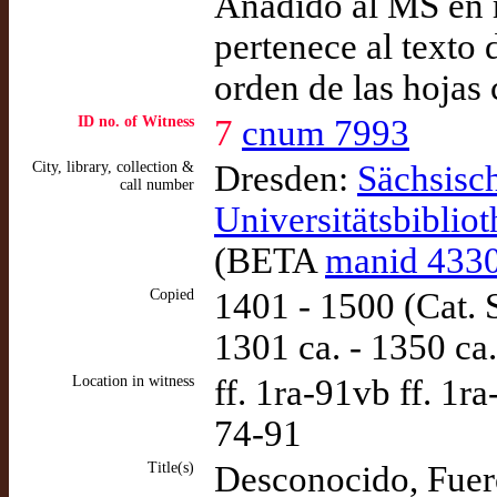
Añadido al MS en m
pertenece al texto d
orden de las hojas
ID no. of Witness
7
cnum 7993
City, library, collection &
Dresden:
Sächsisch
call number
Universitätsbiblio
(BETA
manid 433
Copied
1401 - 1500 (Cat. 
1301 ca. - 1350 ca.
Location in witness
ff. 1ra-91vb ff. 1r
74-91
Title(s)
Desconocido, Fuero