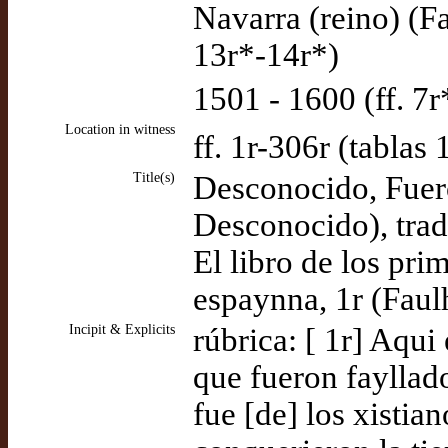
Navarra (reino) (F
13r*-14r*)
1501 - 1600 (ff. 7
Location in witness
ff. 1r-306r (tablas
Title(s)
Desconocido, Fuero
Desconocido), tra
El libro de los pri
espaynna, 1r (Faul
Incipit & Explicits
rúbrica: [ 1r] Aqui
que fueron fayllad
fue [de] los xistia