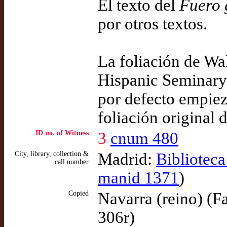
El texto del
Fuero 
por otros textos.
La foliación de Wa
Hispanic Seminary 
por defecto empieza
foliación original 
ID no. of Witness
3
cnum 480
City, library, collection &
Madrid:
Bibliotec
call number
manid 1371
)
Copied
Navarra (reino) (Fa
306r)