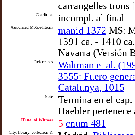
carrangelles trons
Condition
incompl. al final
Associated MSS/editions
manid 1372
MS: Ma
1391 ca. - 1410 ca
Navarra (Versión B
References
Waltman et al. (1
3555: Fuero genera
Catalunya, 1015
Note
Termina en el cap.
Haebler pertenece
ID no. of Witness
5
cnum 481
City, library, collection &