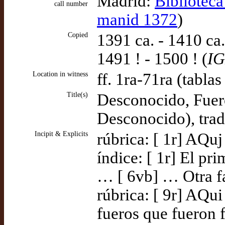
Madrid:
Bibliotec
call number
manid 1372
)
Copied
1391 ca. - 1410 ca
1491 ! - 1500 ! (
I
Location in witness
ff. 1ra-71ra (tabla
Title(s)
Desconocido, Fuero
Desconocido), tra
Incipit & Explicits
rúbrica: [ 1r] AQuj 
índice: [ 1r] El pr
… [ 6vb] … Otra fa
rúbrica: [ 9r] AQui
fueros que fueron