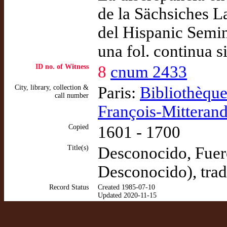
de la Sächsiches La
del Hispanic Semin
una fol. continua si
ID no. of Witness
8
cnum 2433
City, library, collection &
Paris:
Bibliothèque
call number
François-Mitterand
Copied
1601 - 1700
Title(s)
Desconocido, Fuero
Desconocido), tra
Record Status
Created 1985-07-10
Updated 2020-11-15