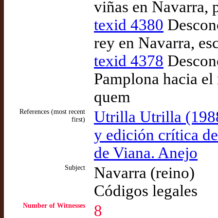
viñas en Navarra,
texid 4380
Descono
rey en Navarra, es
texid 4378
Descono
Pamplona hacia el 
quem
References (most recent
Utrilla Utrilla (19
first)
y edición crítica d
de Viana. Anejo
Subject
Navarra (reino)
Códigos legales
Number of Witnesses
8