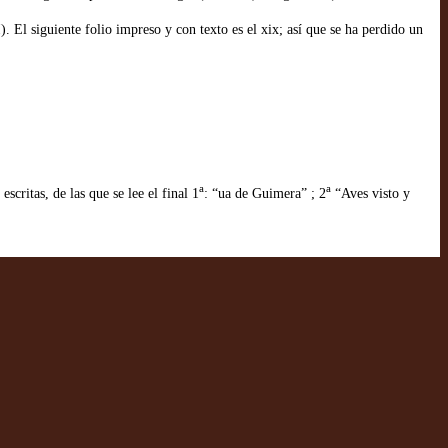
VI). El siguiente folio impreso y con texto es el xix; así que se ha perdido un
a
a
scritas, de las que se lee el final 1
: “ua de Guimera” ; 2
“Aves visto y