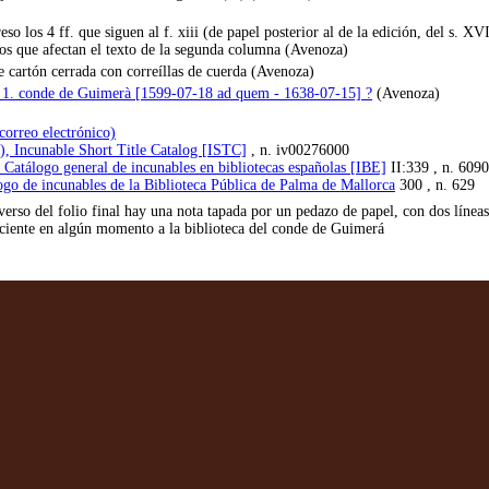
preso los 4 ff. que siguen al f. xiii (de papel posterior al de la edición, del s. X
tos que afectan el texto de la segunda columna (Avenoza)
e cartón cerrada con correíllas de cuerda (Avenoza)
, 1. conde de Guimerà [1599-07-18 ad quem - 1638-07-15] ?
(Avenoza)
correo electrónico)
), Incunable Short Title Catalog [ISTC]
, n. iv00276000
 Catálogo general de incunables en bibliotecas españolas [IBE]
II:339 , n. 6090
ogo de incunables de la Biblioteca Pública de Palma de Mallorca
300 , n. 629
erso del folio final hay una nota tapada por un pedazo de papel, con dos líneas e
eciente en algún momento a la biblioteca del conde de Guimerá