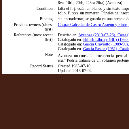
8va, 10rb, 20rb, 223ra 26ra) (Avenoza)
Condition
falta el f. j; están en blanco y sin texto im
folio. F. xxx sin numerar. Túneles de insec
Binding
sin encuadernar; se guarda en una carpeta d
Previous owners (oldest
Gaspar Galcerán de Castro Aragón y Pinós
first)
References (most recent
Descrito en:
Avenoza (2010-02-26), Carta (
first)
Catalogado en:
British Library (BL) (1980-
Catalogado en:
García Craviotto (1989-90),
Catalogado en:
García Pastor (1951), Catál
Note
Avenoza: no consta la procedencia, pero al v
era.” Podria tratarse de un volumen perten
Record Status
Created 1985-07-10
Updated 2018-07-04