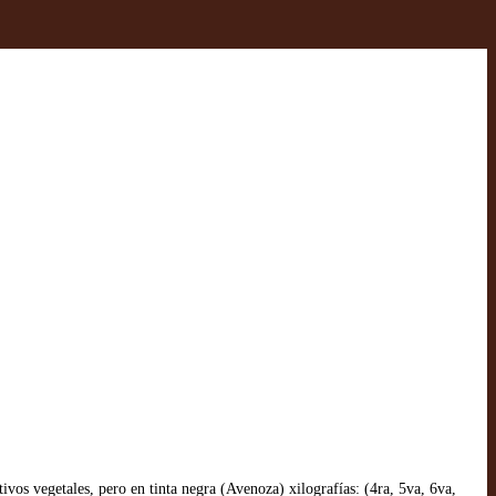
ivos vegetales, pero en tinta negra (Avenoza) xilografías: (4ra, 5va, 6va,