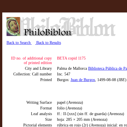
Back to Search
Back to Results
ID no. of additional copy
BETA copid 1175
of printed edition
City and Library
Palma de Mallorca
Biblioteca Pública de P
Collection: Call number
Inc. 547
Printed
Burgos:
Juan de Burgos
, 1499-08-08 (
IBE
)
Writing Surface
papel (Avenoza)
Format
folio (Avenoza)
Leaf analysis
ff.: II-[xxx] (sin ff. de guarda) (Avenoza)
Size
hoja: 285 × 205 mm (Avenoza)
Pictorial elements
rúbrica en rojo (2r) (Avenoza) inicial: en 