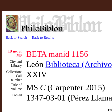
Back to Search
Back to Results
ID no. of
BETA manid 1156
MS
City and
León
Biblioteca (Archivo
Library
Collection:
XXIV
Call
number
Title of
MS
C
(Carpenter 2015)
volume
Copied
1347-03-01 (Pérez Llama
Ex