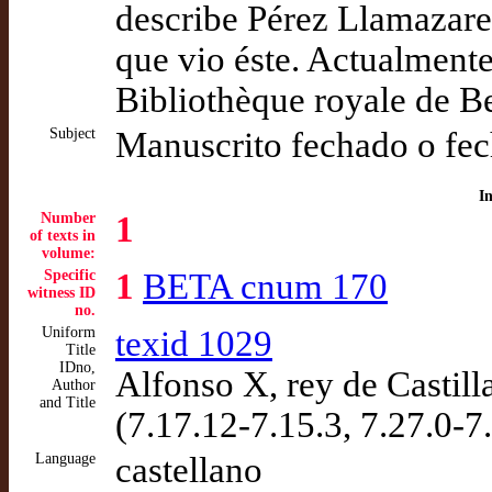
describe Pérez Llamazares
que vio éste. Actualmente 
Bibliothèque royale de B
Subject
Manuscrito fechado o fec
I
Number
1
of texts in
volume:
Specific
1
BETA cnum 170
witness ID
no.
Uniform
texid 1029
Title
IDno,
Alfonso X, rey de Castill
Author
and Title
(7.17.12-7.15.3, 7.27.0-7
Language
castellano