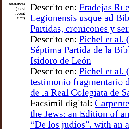
References
Descrito en:
Fradejas Rue
(most
recent
Legionensis usque ad Bi
first)
Partidas, cronicones y se
Descrito en:
Pichel et al.
Séptima Partida de la Bib
Isidoro de León
Descrito en:
Pichel et al
testimonio fragmentario d
de la Real Colegiata de S
Facsímil digital:
Carpente
the Jews: an Edition of 
“De los judíos”. with an 