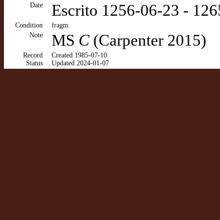
Date
Escrito 1256-06-23 - 12
Condition
fragm.
Note
MS
C
(Carpenter 2015)
Record
Created 1985-07-10
Status
Updated 2024-01-07