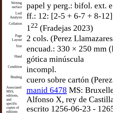
Writing
papel y perg.: bifol. ext.
surface
Leaf
ff.: 12: [2-5 + 6-7 + 8-12
Analysis
Collation
22
1
(Fradejas 2023)
Page
2 cols. (Perez Llamazare
Layout
Size
encuad.: 330 × 250 mm (
Hand
gótica minúscula
Condition
incompl.
Binding
cuero sobre cartón (Pere
Associated
manid 6478
MS: Bruxelle
MSS,
editions,
Alfonso X, rey de Castill
and
specific
escrito 1256-06-23 - 126
copies of
editions