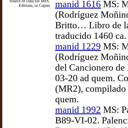
Source of Data for MSS,
manid 1616
MS: Ma
Editions, or Copies
(Rodríguez Moñino)
Britto… Libro de la
traducido 1460 ca.
manid 1229
MS: Ma
(Rodríguez Moñino
del Cancionero de 
03-20 ad quem. Co
(MR2), compilado 
quem.
manid 1992
MS: Pa
B89-VI-02. Palenci