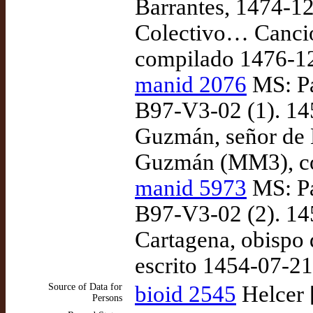
Barrantes, 1474-1
Colectivo… Cancio
compilado 1476-12
manid 2076
MS: Pa
B97-V3-02 (1). 145
Guzmán, señor de 
Guzmán (MM3), co
manid 5973
MS: Pa
B97-V3-02 (2). 14
Cartagena, obispo 
escrito 1454-07-2
Source of Data for
bioid 2545
Helcer 
Persons