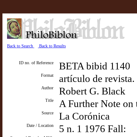
Back to Search
Back to Results
ID no. of Reference
BETA bibid 1140
Format
artículo de revista
Author
Robert G. Black
Title
A Further Note on t
Source
La Corónica
Date / Location
5 n. 1 1976 Fall: