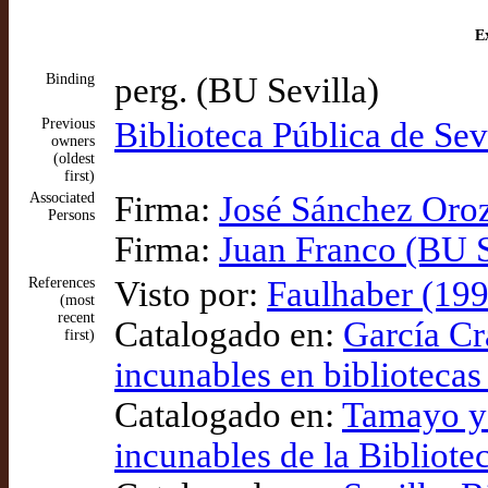
Ex
Binding
perg. (BU Sevilla)
Previous
Biblioteca Pública de Sev
owners
(oldest
first)
Associated
Firma:
José Sánchez Oroz
Persons
Firma:
Juan Franco (BU S
References
Visto por:
Faulhaber (199
(most
recent
Catalogado en:
García Cr
first)
incunables en bibliotecas
Catalogado en:
Tamayo y 
incunables de la Bibliote