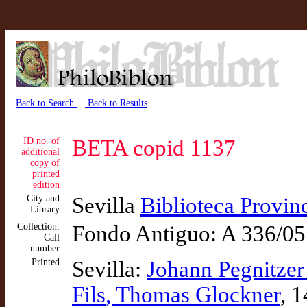
Back to Search
Back to Results
ID no. of
BETA copid 1137
additional
copy of
printed
edition
City and
Sevilla
Biblioteca Provinc
Library
Collection:
Fondo Antiguo: A 336/05
Call
number
Printed
Sevilla:
Johann Pegnitze
Fils
, Thomas Glockner
, 