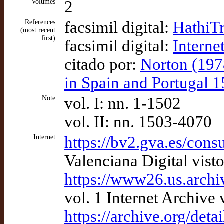
Volumes
2
References
facsimil digital:
HathiTr
(most recent
first)
facsimil digital:
Interne
citado por:
Norton (1978
in Spain and Portugal 
Note
vol. I: nn. 1-1502
vol. II: nn. 1503-4070
Internet
https://bv2.gva.es/cons
Valenciana Digital vist
https://www26.us.archiv
vol. 1 Internet Archive
https://archive.org/deta