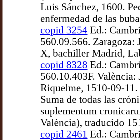
Luis Sánchez, 1600. Ped
enfermedad de las buba
copid 3254
Ed.: Cambri
560.09.566. Zaragoza: 
X, bachiller Madrid, La
copid 8328
Ed.: Cambri
560.10.403F. València: 
Riquelme, 1510-09-11. 
Suma de todas las cróni
suplementum cronicarum 
València), traducido 1
copid 2461
Ed.: Cambrid