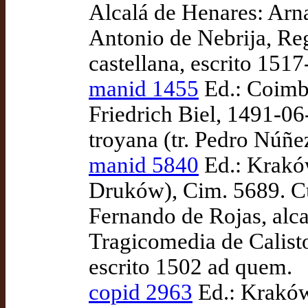
Alcalá de Henares: Arn
Antonio de Nebrija, Reg
castellana, escrito 151
manid 1455
Ed.: Coimbr
Friedrich Biel, 1491-0
troyana (tr. Pedro Núñe
manid 5840
Ed.: Kraków
Druków), Cim. 5689. C
Fernando de Rojas, alc
Tragicomedia de Calisto
escrito 1502 ad quem.
copid 2963
Ed.: Krakó