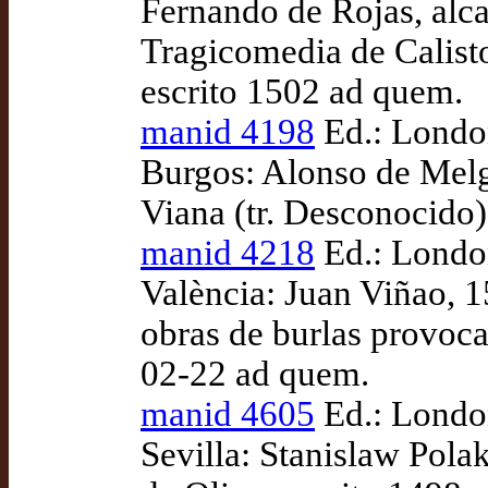
Fernando de Rojas, alc
Tragicomedia de Calisto
escrito 1502 ad quem.
manid 4198
Ed.: London
Burgos: Alonso de Melg
Viana (tr. Desconocido)
manid 4218
Ed.: London
València: Juan Viñao, 
obras de burlas provoc
02-22 ad quem.
manid 4605
Ed.: London
Sevilla: Stanislaw Pola