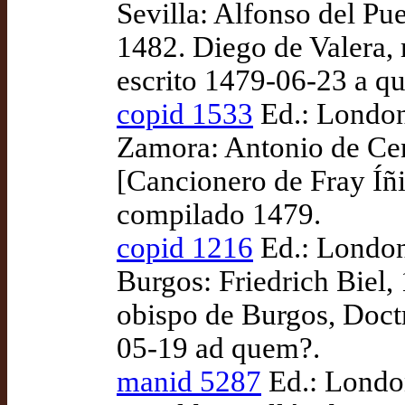
Sevilla: Alfonso del Pue
1482. Diego de Valera, 
escrito 1479-06-23 a q
copid 1533
Ed.: London:
Zamora: Antonio de Ce
[Cancionero de Fray Íñ
compilado 1479.
copid 1216
Ed.: London:
Burgos: Friedrich Biel,
obispo de Burgos, Doctr
05-19 ad quem?.
manid 5287
Ed.: London