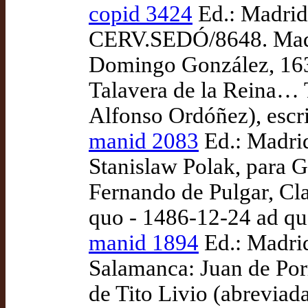
copid 3424
Ed.: Madrid
CERV.SEDÓ/8648. Madri
Domingo González, 1632
Talavera de la Reina… T
Alfonso Ordóñez), escr
manid 2083
Ed.: Madrid
Stanislaw Polak, para Ga
Fernando de Pulgar, Cla
quo - 1486-12-24 ad q
manid 1894
Ed.: Madri
Salamanca: Juan de Por
de Tito Livio (abreviada