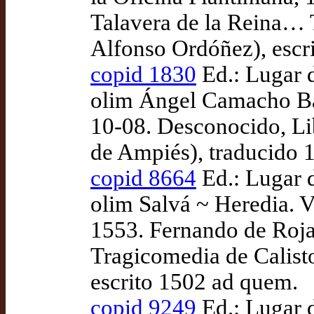
Talavera de la Reina… T
Alfonso Ordóñez), escr
copid 1830
Ed.: Lugar 
olim Ángel Camacho Ba
10-08. Desconocido, Lib
de Ampiés), traducido 
copid 8664
Ed.: Lugar 
olim Salvá ~ Heredia. Ve
1553. Fernando de Roja
Tragicomedia de Calisto
escrito 1502 ad quem.
copid 9249
Ed.: Lugar 