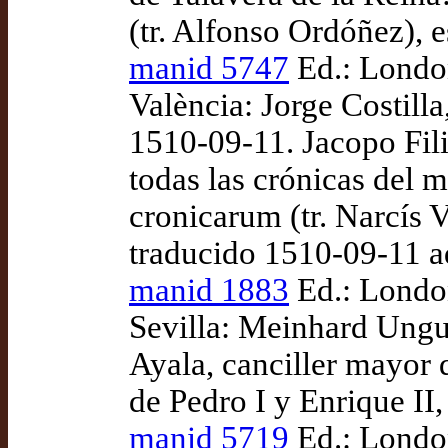
(tr. Alfonso Ordóñez), 
manid 5747
Ed.: London
València: Jorge Costill
1510-09-11. Jacopo Fil
todas las crónicas del
cronicarum (tr. Narcís V
traducido 1510-09-11 
manid 1883
Ed.: London
Sevilla: Meinhard Ungut
Ayala, canciller mayor 
de Pedro I y Enrique II,
manid 5719
Ed.: London