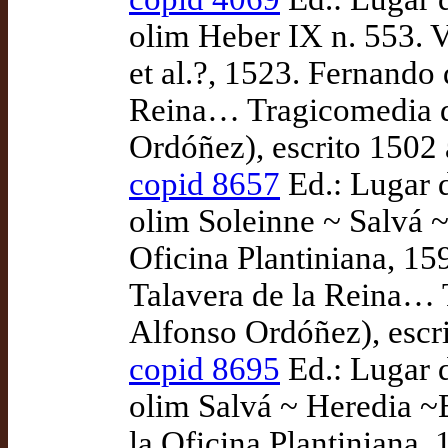
olim Heber IX n. 553. V
et al.?, 1523. Fernando 
Reina… Tragicomedia de
Ordóñez), escrito 1502
copid 8657
Ed.: Lugar 
olim Soleinne ~ Salvá ~
Oficina Plantiniana, 15
Talavera de la Reina… T
Alfonso Ordóñez), escr
copid 8695
Ed.: Lugar 
olim Salvá ~ Heredia ~B
la Oficina Plantiniana,