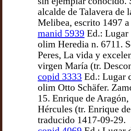
sin ejemplar conocido. 
alcalde de Talavera de
Melibea, escrito 1497 
manid 5939
Ed.: Lugar 
olim Heredia n. 6711. 
Peres, La vida y excelen
virgen María (tr. Desco
copid 3333
Ed.: Lugar 
olim Otto Schäfer. Zam
15. Enrique de Aragón, 
Hércules (tr. Enrique d
traducido 1417-09-29.
copid 4069
Ed.: Lugar 