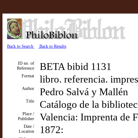
Back to Search
Back to Results
ID no. of
BETA bibid 1131
Reference
Format
libro. referencia. impre
Author
Pedro Salvá y Mallén
Title
Catálogo de la bibliote
Place /
Valencia: Imprenta de F
Publisher
Date /
1872:
Location