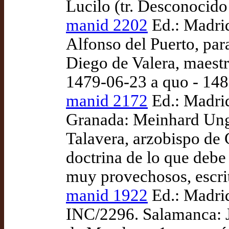
Lucilo (tr. Desconocid
manid 2202
Ed.: Madrid
Alfonso del Puerto, par
Diego de Valera, maestr
1479-06-23 a quo - 14
manid 2172
Ed.: Madri
Granada: Meinhard Ungu
Talavera, arzobispo de
doctrina de lo que debe 
muy provechosos, escri
manid 1922
Ed.: Madri
INC/2296. Salamanca: J