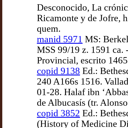
Desconocido, La crónica
Ricamonte y de Jofre, h
quem.
manid 5971
MS: Berkele
MSS 99/19 z. 1591 ca. 
Provincial, escrito 1465
copid 9138
Ed.: Bethes
240 A166s 1516. Vallad
01-28. Halaf ibn ‘Abba
de Albucasís (tr. Alon
copid 3852
Ed.: Bethes
(History of Medicine D