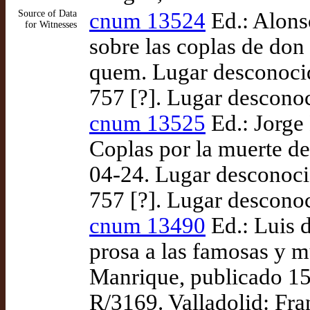
Source of Data
cnum 13524
Ed.: Alons
for Witnesses
sobre las coplas de don
quem. Lugar desconocid
757 [?]. Lugar descono
cnum 13525
Ed.: Jorge
Coplas por la muerte de
04-24. Lugar desconoci
757 [?]. Lugar descono
cnum 13490
Ed.: Luis 
prosa a las famosas y m
Manrique, publicado 15
R/3169. Valladolid: Fr