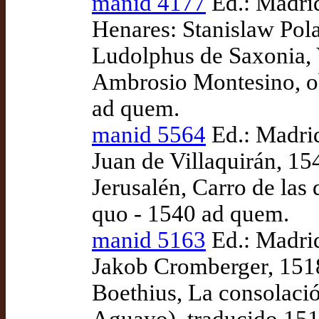
manid 4177
Ed.: Madrid
Henares: Stanislaw Pol
Ludolphus de Saxonia, Vi
Ambrosio Montesino, ob
ad quem.
manid 5564
Ed.: Madrid
Juan de Villaquirán, 15
Jerusalén, Carro de las
quo - 1540 ad quem.
manid 5163
Ed.: Madrid
Jakob Cromberger, 1518
Boethius, La consolación