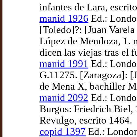
infantes de Lara, escri
manid 1926
Ed.: London
[Toledo]?: [Juan Varela
López de Mendoza, 1. m
dicen las viejas tras el 
manid 1991
Ed.: London
G.11275. [Zaragoza]: [J
de Mena X, bachiller M
manid 2092
Ed.: London
Burgos: Friedrich Biel
Revulgo, escrito 1464.
copid 1397
Ed.: London: