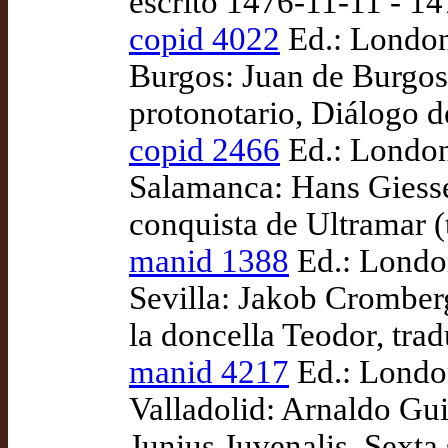
escrito 1476-11-11 - 1
copid 4022
Ed.: London:
Burgos: Juan de Burgos
protonotario, Diálogo de
copid 2466
Ed.: London:
Salamanca: Hans Giess
conquista de Ultramar (
manid 1388
Ed.: London
Sevilla: Jakob Cromber
la doncella Teodor, tra
manid 4217
Ed.: London
Valladolid: Arnaldo Gu
Junius Juvenalis, Sexta 