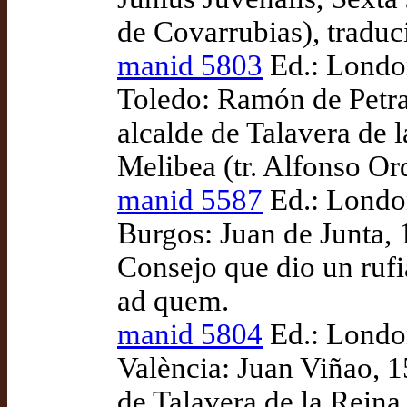
de Covarrubias), tradu
manid 5803
Ed.: London
Toledo: Ramón de Petra
alcalde de Talavera de
Melibea (tr. Alfonso Or
manid 5587
Ed.: London
Burgos: Juan de Junta, 
Consejo que dio un rufi
ad quem.
manid 5804
Ed.: London
València: Juan Viñao, 
de Talavera de la Rein