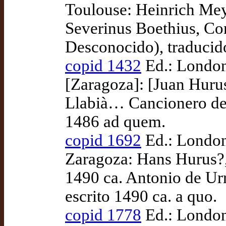
Toulouse: Heinrich Mey
Severinus Boethius, Cons
Desconocido), traducid
copid 1432
Ed.: London:
[Zaragoza]: [Juan Huru
Llabià… Cancionero de
1486 ad quem.
copid 1692
Ed.: London:
Zaragoza: Hans Hurus?,
1490 ca. Antonio de Ur
escrito 1490 ca. a quo.
copid 1778
Ed.: London: