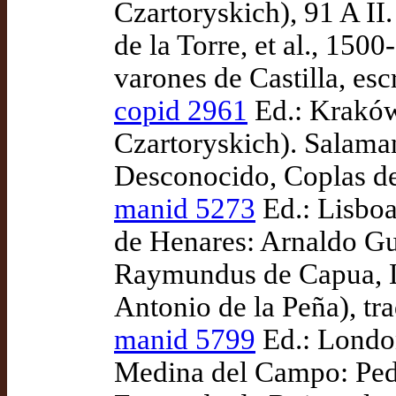
Czartoryskich), 91 A II.
de la Torre, et al., 150
varones de Castilla, es
copid 2961
Ed.: Krakó
Czartoryskich). Salaman
Desconocido, Coplas de
manid 5273
Ed.: Lisboa
de Henares: Arnaldo Gu
Raymundus de Capua, La
Antonio de la Peña), t
manid 5799
Ed.: London
Medina del Campo: Pedr