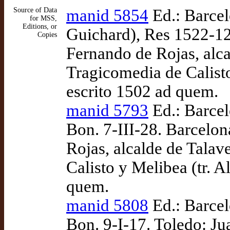
Source of Data
manid 5854
Ed.: Barcel
for MSS,
Editions, or
Guichard), Res 1522-12
Copies
Fernando de Rojas, alc
Tragicomedia de Calisto
escrito 1502 ad quem.
manid 5793
Ed.: Barce
Bon. 7-III-28. Barcelo
Rojas, alcalde de Tala
Calisto y Melibea (tr. 
quem.
manid 5808
Ed.: Barce
Bon. 9-I-17. Toledo: J