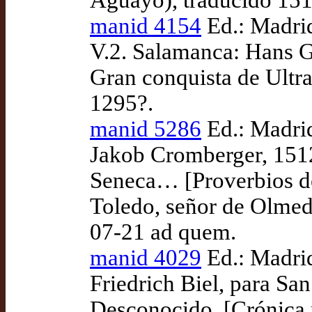
Aguayo), traducido 151
manid 4154
Ed.: Madri
V.2. Salamanca: Hans G
Gran conquista de Ultra
1295?.
manid 5286
Ed.: Madrid
Jakob Cromberger, 151
Seneca… [Proverbios de
Toledo, señor de Olmedi
07-21 ad quem.
manid 4029
Ed.: Madrid
Friedrich Biel, para Sa
Desconocido, [Crónica p