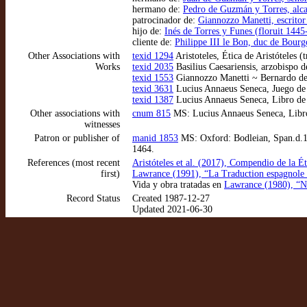
hermano de:
Pedro de Guzmán y Torres, alca
patrocinador de:
Giannozzo Manetti, escrito
hijo de:
Inés de Torres y Funes (floruit 144
cliente de:
Philippe III le Bon, duc de Bou
Other Associations with
texid 1294
Aristoteles, Ética de Aristóteles
Works
texid 2035
Basilius Caesariensis, arzobispo 
texid 1553
Giannozzo Manetti ~ Bernardo de
texid 3631
Lucius Annaeus Seneca, Juego de 
texid 1387
Lucius Annaeus Seneca, Libro de S
Other associations with
cnum 815
MS: Lucius Annaeus Seneca, Libro 
witnesses
Patron or publisher of
manid 1853
MS: Oxford: Bodleian, Span.d.1.
1464.
References (most recent
Aristóteles et al. (2017), Compendio de la 
first)
Lawrance (1991), “La Traduction espagnole du
Vida y obra tratadas en
Lawrance (1980), “
Record Status
Created 1987-12-27
Updated 2021-06-30