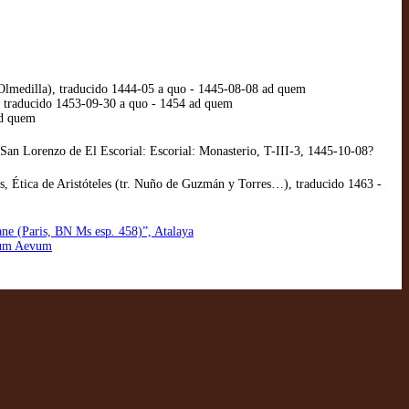
e Olmedilla), traducido 1444-05 a quo - 1445-08-08 ad quem
 traducido 1453-09-30 a quo - 1454 ad quem
ad quem
San Lorenzo de El Escorial: Escorial: Monasterio, T-III-3, 1445-10-08?
, Ética de Aristóteles (tr. Nuño de Guzmán y Torres…), traducido 1463 -
ane (Paris, BN Ms esp. 458)”, Atalaya
ium Aevum