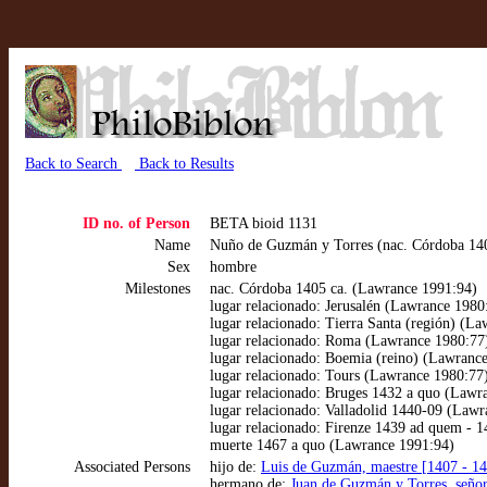
Back to Search
Back to Results
ID no. of Person
BETA bioid 1131
Name
Nuño de Guzmán y Torres (nac. Córdoba 140
Sex
hombre
Milestones
nac. Córdoba 1405 ca. (Lawrance 1991:94)
lugar relacionado: Jerusalén (Lawrance 1980
lugar relacionado: Tierra Santa (región) (L
lugar relacionado: Roma (Lawrance 1980:77
lugar relacionado: Boemia (reino) (Lawranc
lugar relacionado: Tours (Lawrance 1980:77
lugar relacionado: Bruges 1432 a quo (Lawr
lugar relacionado: Valladolid 1440-09 (Law
lugar relacionado: Firenze 1439 ad quem - 
muerte 1467 a quo (Lawrance 1991:94)
Associated Persons
hijo de:
Luis de Guzmán, maestre [1407 - 1
hermano de:
Juan de Guzmán y Torres, seño