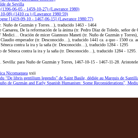
lde de Sevilla
r (1396-06-05 - 1459-10-27) (Lawrance 1980)
5-10-08) (1410 ca.) (Lawrance 1980:59)
rgogne [1419-09-10 - 1467-06-15] (Lawrance 1980:77)
 (tr. Nuño de Guzmán y Torres…), traducido 1463 - 1464
de Caesarea, De la reformación de la ánima (tr. Pedro Díaz de Toledo, señor d
' Medici… Oración de micer Giannozo Maneti (tr. Nuño de Guzmán y Torres),
Claudio emperador (tr. Desconocido…), traducido 1441 ca. a quo - 1500 ca. 
éneca contra la ira y la saña (tr. Desconocido…), traducido 1284 - 1295
de Séneca contra la ira y la saña (tr. Desconocido…), traducido 1284 - 1295. 
 Sevilla: para Nuño de Guzmán y Torres, 1467-10-15 - 1467-11-28. Aristoteles
Ética Nicomaquea
xxii
 “De libris gentilium legendis” de Saint Basile, dédiée au Marquis de Santill
Nuño de Guzmán and Early Spanish Humanism: Some Reconsiderations”, Med