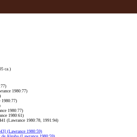
5 ca.)
:77)
awrance 1980:77)
)
e 1980:77)
)
ance 1980:77)
rance 1980:61)
1441 (Lawrance 1980:78, 1991:94)
443] (Lawrance 1980:59)
r de Algaba (Lawrance 1980:59)