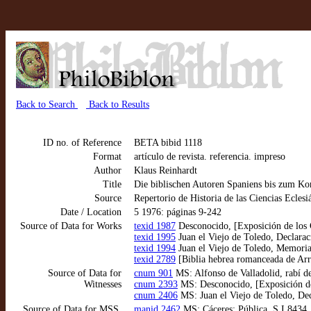
Back to Search
Back to Results
ID no. of Reference
BETA bibid 1118
Format
artículo de revista. referencia. impreso
Author
Klaus Reinhardt
Title
Die biblischen Autoren Spaniens bis zum Kon
Source
Repertorio de Historia de las Ciencias Eclesi
Date / Location
5 1976: páginas 9-242
Source of Data for Works
texid 1987
Desconocido, [Exposición de los 
texid 1995
Juan el Viejo de Toledo, Declarac
texid 1994
Juan el Viejo de Toledo, Memorial
texid 2789
[Biblia hebrea romanceada de Arra
Source of Data for
cnum 901
MS: Alfonso de Valladolid, rabí de
Witnesses
cnum 2393
MS: Desconocido, [Exposición de 
cnum 2406
MS: Juan el Viejo de Toledo, Dec
Source of Data for MSS,
manid 2462
MS: Cáceres: Pública, S.I.8434. 