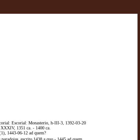
corial: Escorial: Monasterio, h-III-3, 1392-03-20
, XXXIV, 1351 ca. - 1400 ca.
 (1), 1443-06-12 ad quem?
 paradojas, escrito 1438 a quo - 1445 ad quem.