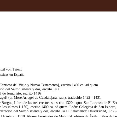
zil von Trient
ásticas en España
Cánticos del Viejo y Nuevo Testamento], escrito 1400 ca. ad quem
ión del Salmo setenta y dos, escrito 1400
 de Jesucristo, escrito 1416
gel] (tr. Mosé Arragel de Guadalajara, rabí), traducido 1422 - 1431
 Burgos, Libro de las tres creencias, escrito 1320 a quo. San Lorenzo de El Es
los salmos 1-150], escrito 1400 ca. ad quem. León: Colegiata de San Isidoro
laración del Salmo setenta y dos, escrito 1400. Salamanca: Universidad, 1736
Alcántara:, 1519. Alonso Fernández de Madrigal, obispo de Ávila, Libro de las