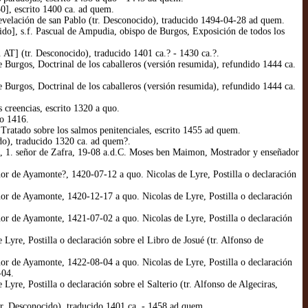
], escrito 1400 ca. ad quem.
evelación de san Pablo (tr. Desconocido), traducido 1494-04-28 ad quem.
do], s.f. Pascual de Ampudia, obispo de Burgos, Exposición de todos los
AT] (tr. Desconocido), traducido 1401 ca.? - 1430 ca.?.
urgos, Doctrinal de los caballeros (versión resumida), refundido 1444 ca.
urgos, Doctrinal de los caballeros (versión resumida), refundido 1444 ca.
creencias, escrito 1320 a quo.
o 1416.
atado sobre los salmos penitenciales, escrito 1455 ad quem.
o), traducido 1320 ca. ad quem?.
 1. señor de Zafra, 19-08 a.d.C. Moses ben Maimon, Mostrador y enseñador
 de Ayamonte?, 1420-07-12 a quo. Nicolas de Lyre, Postilla o declaración
 de Ayamonte, 1420-12-17 a quo. Nicolas de Lyre, Postilla o declaración
 de Ayamonte, 1421-07-02 a quo. Nicolas de Lyre, Postilla o declaración
re, Postilla o declaración sobre el Libro de Josué (tr. Alfonso de
 de Ayamonte, 1422-08-04 a quo. Nicolas de Lyre, Postilla o declaración
-04.
e, Postilla o declaración sobre el Salterio (tr. Alfonso de Algeciras,
. Desconocido), traducido 1401 ca. - 1458 ad quem.