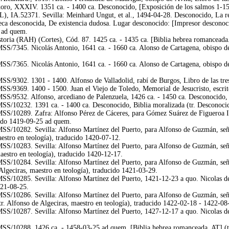
oro, XXXIV. 1351 ca. - 1400 ca. Desconocido, [Exposición de los salmos 1-150
L), IA.52371. Sevilla: Meinhard Ungut, et al., 1494-04-28. Desconocido, La r
ca desconocida, De existencia dudosa. Lugar desconocido: [Impresor desconoci
9 ad quem.
ria (RAH) (Cortes), Cód. 87. 1425 ca. - 1435 ca. [Biblia hebrea romanceada. 
/7345. Nicolás Antonio, 1641 ca. - 1660 ca. Alonso de Cartagena, obispo de B
/7365. Nicolás Antonio, 1641 ca. - 1660 ca. Alonso de Cartagena, obispo de B
9302. 1301 - 1400. Alfonso de Valladolid, rabí de Burgos, Libro de las tres 
/9369. 1400 - 1500. Juan el Viejo de Toledo, Memorial de Jesucristo, escrit
/9532. Alfonso, arcediano de Palenzuela, 1426 ca. - 1450 ca. Desconocido, Tr
/10232. 1391 ca. - 1400 ca. Desconocido, Biblia moralizada (tr. Desconocid
S/10289. Zafra: Alfonso Pérez de Cáceres, para Gómez Suárez de Figueroa I,
ucido 1419-09-25 ad quem.
/10282. Sevilla: Alfonso Martínez del Puerto, para Alfonso de Guzmán, señor
aestro en teología), traducido 1420-07-12.
/10283. Sevilla: Alfonso Martínez del Puerto, para Alfonso de Guzmán, señor
maestro en teología), traducido 1420-12-17.
/10284. Sevilla: Alfonso Martínez del Puerto, para Alfonso de Guzmán, señor
 Algeciras, maestro en teología), traducido 1421-03-29.
10285. Sevilla: Alfonso Martínez del Puerto, 1421-12-23 a quo. Nicolas de Ly
421-08-25.
/10286. Sevilla: Alfonso Martínez del Puerto, para Alfonso de Guzmán, señor
(tr. Alfonso de Algeciras, maestro en teología), traducido 1422-02-18 - 1422-08
10287. Sevilla: Alfonso Martínez del Puerto, 1427-12-17 a quo. Nicolas de Lyr
S/10288. 1426 ca. - 1458-03-25 ad quem. [Biblia hebrea romanceada. AT] (tr