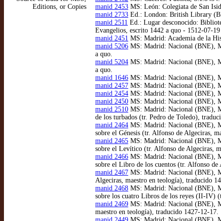
Editions, or Copies
manid 2453
MS: León: Colegiata de San Isid
manid 2733
Ed.: London: British Library (B
manid 2511
Ed.: Lugar desconocido: Bibliote
Evangelios, escrito 1442 a quo - 1512-07-1
manid 2451
MS: Madrid: Academia de la Histo
manid 5206
MS: Madrid: Nacional (BNE), MSS
a quo.
manid 5204
MS: Madrid: Nacional (BNE), MSS
a quo.
manid 1646
MS: Madrid: Nacional (BNE), MSS/
manid 2457
MS: Madrid: Nacional (BNE), MSS
manid 2454
MS: Madrid: Nacional (BNE), MSS
manid 2450
MS: Madrid: Nacional (BNE), MSS
manid 2510
MS: Madrid: Nacional (BNE), MS
de los turbados (tr. Pedro de Toledo), trad
manid 2464
MS: Madrid: Nacional (BNE), MSS
sobre el Génesis (tr. Alfonso de Algeciras, m
manid 2465
MS: Madrid: Nacional (BNE), MSS
sobre el Levítico (tr. Alfonso de Algeciras, 
manid 2466
MS: Madrid: Nacional (BNE), MSS
sobre el Libro de los cuentos (tr. Alfonso de
manid 2467
MS: Madrid: Nacional (BNE), MSS/
Algeciras, maestro en teología), traducido 1
manid 2468
MS: Madrid: Nacional (BNE), MSS
sobre los cuatro Libros de los reyes (II-IV) 
manid 2469
MS: Madrid: Nacional (BNE), MSS/
maestro en teología), traducido 1427-12-17.
manid 2449
MS: Madrid: Nacional (BNE), MS