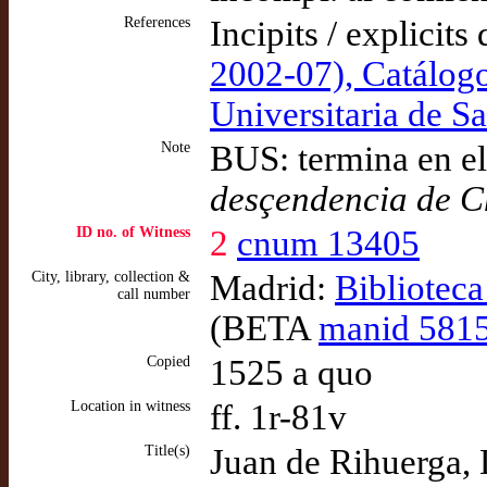
References
Incipits / explicits
2002-07), Catálogo
Universitaria de S
Note
BUS: termina en e
desçendencia de C
ID no. of Witness
2
cnum 13405
City, library, collection &
Madrid:
Bibliotec
call number
(BETA
manid 581
Copied
1525 a quo
Location in witness
ff. 1r-81v
Title(s)
Juan de Rihuerga, 