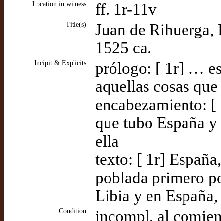
Location in witness
ff. 1r-11v
Title(s)
Juan de Rihuerga, 
1525 ca.
Incipit & Explicits
prólogo: [ 1r] … e
aquellas cosas que 
encabezamiento: [ 
que tubo España y 
ella
texto: [ 1r] España
poblada primero p
Libia y en España, 
Condition
incompl. al comien