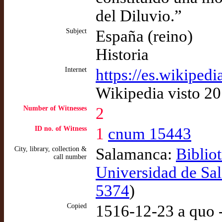
del Diluvio.”
Subject
España (reino)
Historia
Internet
https://es.wikiped
Wikipedia visto 2
Number of Witnesses
2
ID no. of Witness
1
cnum 15443
City, library, collection &
Salamanca:
Biblio
call number
Universidad de Sa
5374
)
Copied
1516-12-23 a quo 