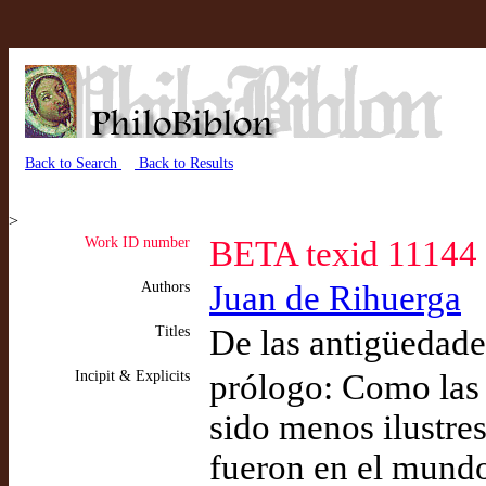
Back to Search
Back to Results
>
Work ID number
BETA texid 11144
Authors
Juan de Rihuerga
Titles
De las antigüedad
Incipit & Explicits
prólogo: Como las
sido menos ilustres
fueron en el mund