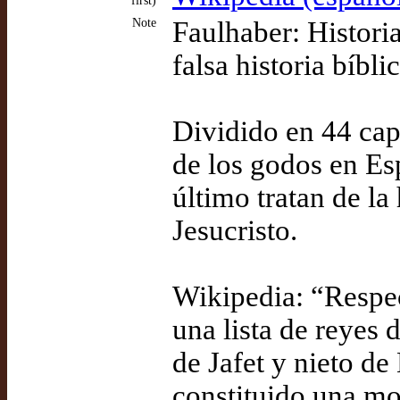
first)
Note
Faulhaber: Histori
falsa historia bíbl
Dividido en 44 capí
de los godos en Esp
último tratan de la
Jesucristo.
Wikipedia: “Respe
una lista de reyes
de Jafet y nieto d
constituido una m