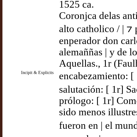
1525 ca.
Coronjca delas ant
alto catholico / | 
enperador don carlo
alemaññas | y de lo
Aquellas., 1r (Faul
Incipit & Explicits
encabezamiento: [ 
salutación: [ 1r] Sa
prólogo: [ 1r] Como
sido menos illustre
fueron en | el mun