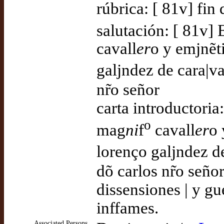
rúbrica: [ 81v] fin 
salutación: [ 81v] 
cavall
er
o y emjnẽt
galjndez de cara|v
nr̃o señor
carta introductoria
o
mag
ni
f
cavall
er
o 
lorenço galjndez d
dõ carlos nr̃o señ
dissensiones | y gu
inffames.
Associated Persons