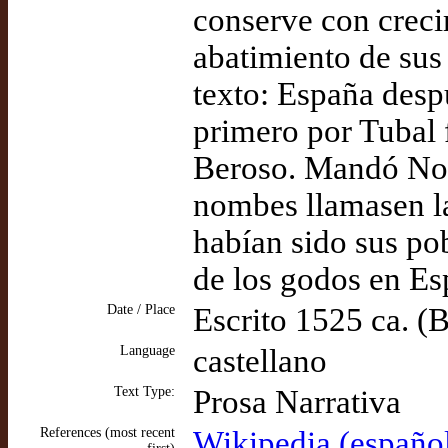
conserve con creci
abatimiento de sus
texto: España desp
primero por Tubal f
Beroso. Mandó Noe 
nombes llamasen la
habían sido sus po
de los godos en Esp
Date / Place
Escrito 1525 ca. 
Language
castellano
Text Type:
Prosa Narrativa
References (most recent
Wikipedia (español