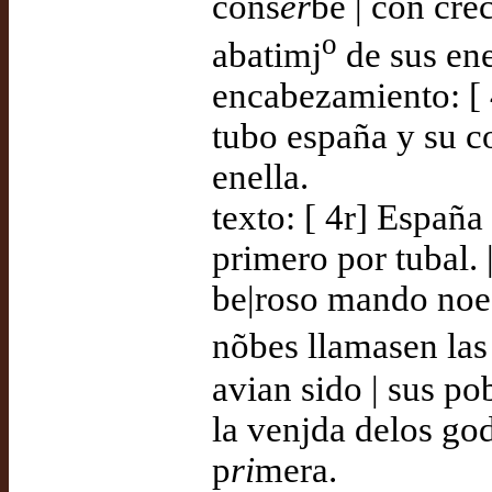
cons
er
be | con cre
o
abatimj
de sus en
encabezamiento: [ 
tubo españa y su c
enella.
texto: [ 4r] España
primero por tubal. |
be|roso mando noe 
nõbes llamasen las 
avian sido | sus p
la venjda delos god
p
ri
mera.