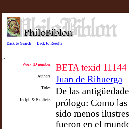
Back to Search
Back to Results
>
Work ID number
BETA texid 11144
Authors
Juan de Rihuerga
Titles
De las antigüedad
Incipit & Explicits
prólogo: Como las
sido menos ilustres
fueron en el mund