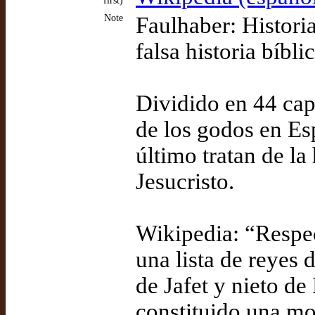
first)
Note
Faulhaber: Histori
falsa historia bíbl
Dividido en 44 capí
de los godos en Esp
último tratan de la
Jesucristo.
Wikipedia: “Respe
una lista de reyes
de Jafet y nieto d
constituido una m