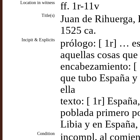
Location in witness
ff. 1r-11v
Title(s)
Juan de Rihuerga, 
1525 ca.
Incipit & Explicits
prólogo: [ 1r] … e
aquellas cosas que 
encabezamiento: [ 
que tubo España y 
ella
texto: [ 1r] España
poblada primero p
Libia y en España, 
Condition
incompl. al comien