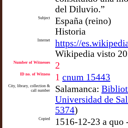
del Diluvio.”
Subject
España (reino)
Historia
Internet
https://es.wikiped
Wikipedia visto 2
Number of Witnesses
2
ID no. of Witness
1
cnum 15443
City, library, collection &
Salamanca:
Biblio
call number
Universidad de Sa
5374
)
Copied
1516-12-23 a quo 