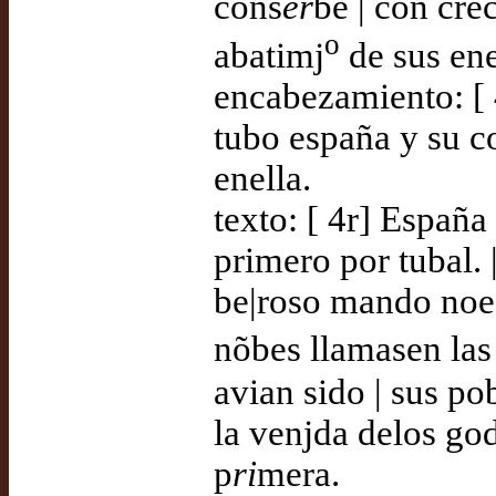
cons
er
be | con cre
o
abatimj
de sus en
encabezamiento: [ 
tubo españa y su c
enella.
texto: [ 4r] España
primero por tubal. |
be|roso mando noe 
nõbes llamasen las 
avian sido | sus p
la venjda delos god
p
ri
mera.