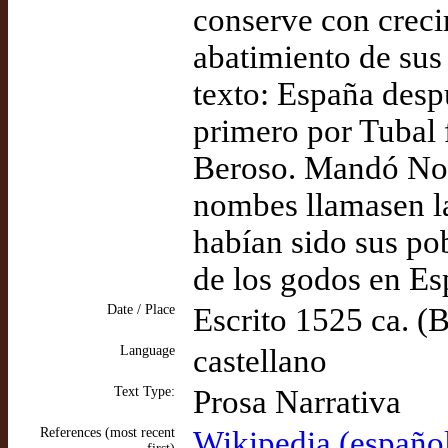
conserve con creci
abatimiento de sus
texto: España desp
primero por Tubal f
Beroso. Mandó Noe 
nombes llamasen la
habían sido sus po
de los godos en Esp
Date / Place
Escrito 1525 ca. 
Language
castellano
Text Type:
Prosa Narrativa
References (most recent
Wikipedia (español