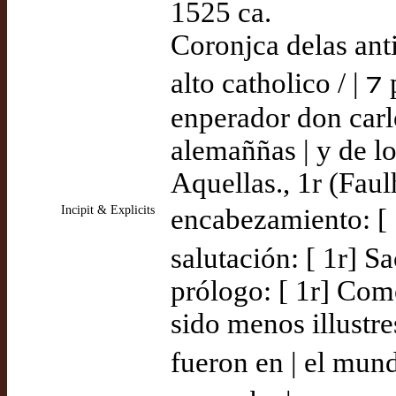
1525 ca.
Coronjca delas ant
alto catholico / | 
enperador don carlo
alemaññas | y de lo
Aquellas., 1r (Faul
Incipit & Explicits
encabezamiento: [ 
salutación: [ 1r] Sa
prólogo: [ 1r] Como
sido menos illustre
fueron en | el mun