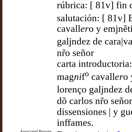
rúbrica: [ 81v] fin 
salutación: [ 81v] 
cavall
er
o y emjnẽt
galjndez de cara|v
nr̃o señor
carta introductoria
o
mag
ni
f
cavall
er
o 
lorenço galjndez d
dõ carlos nr̃o señ
dissensiones | y gu
inffames.
Associated Persons