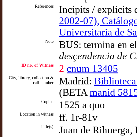
References
Incipits / explicits
2002-07), Catálogo
Universitaria de S
Note
BUS: termina en e
desçendencia de C
ID no. of Witness
2
cnum 13405
City, library, collection &
Madrid:
Bibliotec
call number
(BETA
manid 581
Copied
1525 a quo
Location in witness
ff. 1r-81v
Title(s)
Juan de Rihuerga, 