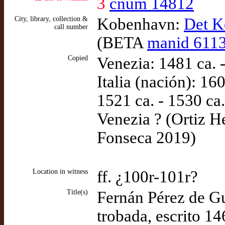
3
cnum 14812
City, library, collection &
Kobenhavn:
Det K
call number
(BETA
manid 611
Copied
Venezia: 1481 ca. -
Italia (nación): 1
1521 ca. - 1530 ca
Venezia ? (Ortiz He
Fonseca 2019)
Location in witness
ff. ¿100r-101r?
Title(s)
Fernán Pérez de G
trobada, escrito 1