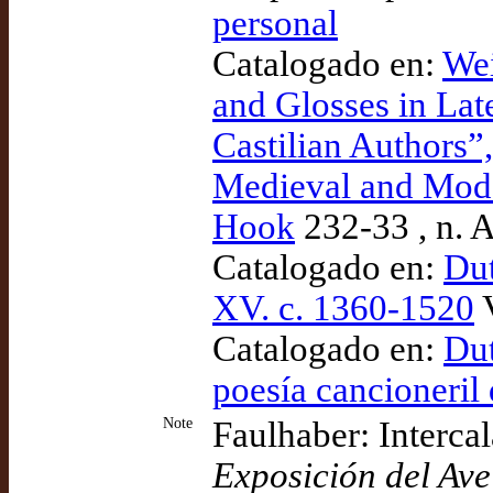
personal
Catalogado en:
Wei
and Glosses in Late
Castilian Authors”,
Medieval and Mode
Hook
232-33 , n. 
Catalogado en:
Dut
XV. c. 1360-1520
V
Catalogado en:
Dut
poesía cancioneril
Note
Faulhaber: Intercal
Exposición del Av