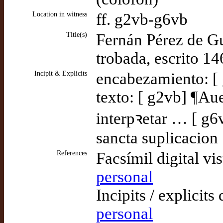
Location in witness
ff. g2vb-g6vb
Title(s)
Fernán Pérez de G
trobada, escrito 1
Incipit & Explicits
encabezamiento: [
texto: [ g2vb] ¶Au
interpꝛetar … [ g6
sancta suplicacion
References
Facsímil digital vi
personal
Incipits / explicits
personal