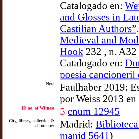
Catalogado en:
Wei
and Glosses in Late
Castilian Authors”,
Medieval and Mode
Hook
232 , n. A32
Catalogado en:
Dut
poesía cancioneril
Note
Faulhaber 2019: Est
por Weiss 2013 en 
ID no. of Witness
5
cnum 12945
City, library, collection &
Madrid:
Bibliotec
call number
manid 5641
)