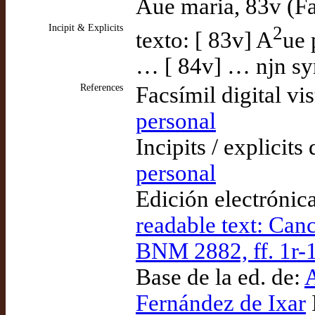
Aue maria, 83v (F
Incipit & Explicits
2
texto: [ 83v] A
ue 
… [ 84v] … njn syn
References
Facsímil digital vi
personal
Incipits / explicits
personal
Edición electrónic
readable text: Can
BNM 2882, ff. 1r-
Base de la ed. de:
A
Fernández de Ixar