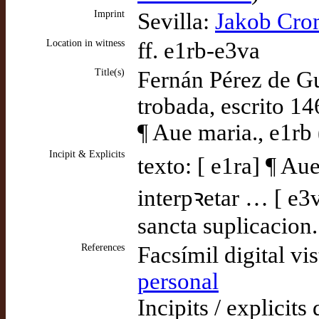
Imprint
Sevilla:
Jakob Cro
Location in witness
ff. e1rb-e3va
Title(s)
Fernán Pérez de G
trobada, escrito 1
¶ Aue maria., e1rb
Incipit & Explicits
texto: [ e1ra] ¶ Au
interpꝛetar … [ e3
sancta suplicacion.
References
Facsímil digital vi
personal
Incipits / explicits