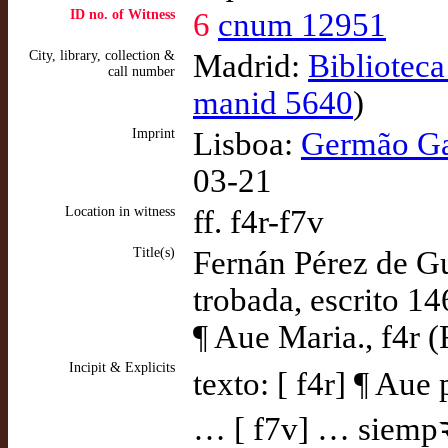
ID no. of Witness
6
cnum 12951
City, library, collection &
Madrid:
Bibliotec
call number
manid 5640
)
Imprint
Lisboa:
Germão Gal
03-21
Location in witness
ff. f4r-f7v
Title(s)
Fernán Pérez de G
trobada, escrito 1
¶ Aue Maria., f4r 
Incipit & Explicits
texto: [ f4r] ¶ Aue
… [ f7v] … siempꝛe