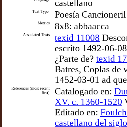
castellano
Text Type:
Poesía Cancioneril
Metrics
8x8: abbaacca
Associated Texts
texid 11008
Descon
escrito 1492-06-0
¿Parte de?
texid 1
Batres, Coplas de v
1452-03-01 ad que
References (most recent
Catalogado en:
Dut
first)
XV. c. 1360-1520
V
Editado en:
Foulch
castellano del sig