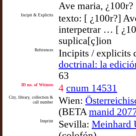
Ave maria, ¿100r?
Incipit & Explicits
texto: [ ¿100r?] Av
interpetrar … [ ¿10
suplica[ç]ion
References
Incipits / explicits
doctrinal: la edici
63
ID no. of Witness
4
cnum 14531
City, library, collection &
Wien:
Österreichis
call number
(BETA
manid 207
Imprint
Sevilla:
Meinhard 
(colofón)