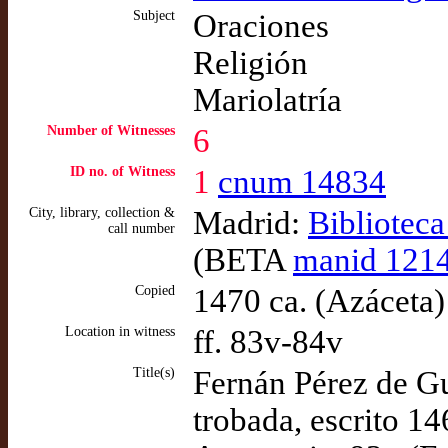
Subject
Oraciones
Religión
Mariolatría
Number of Witnesses
6
ID no. of Witness
1
cnum 14834
City, library, collection &
Madrid:
Bibliotec
call number
(BETA
manid 121
Copied
1470 ca. (Azáceta)
Location in witness
ff. 83v-84v
Title(s)
Fernán Pérez de G
trobada, escrito 1