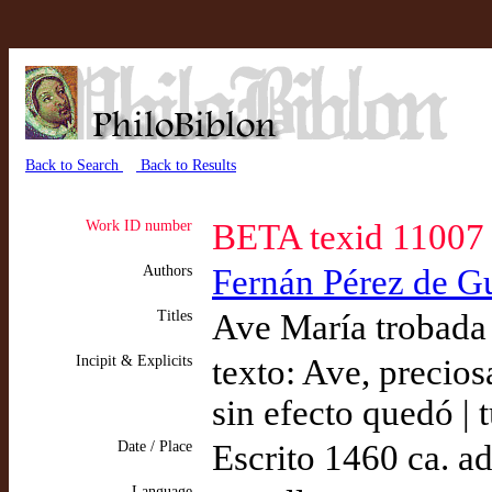
Back to Search
Back to Results
Work ID number
BETA texid 11007
Authors
Fernán Pérez de G
Titles
Ave María trobada
Incipit & Explicits
texto: Ave, precios
sin efecto quedó | 
Date / Place
Escrito 1460 ca. a
Language