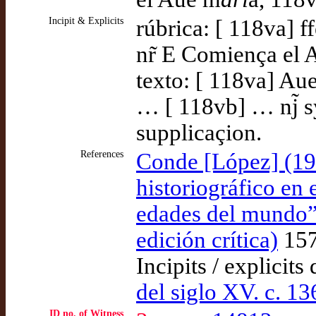
Incipit & Explicits
rúbrica: [ 118va] f
nr̃ E Comiença el
texto: [ 118va] Aue 
… [ 118vb] … nj̃ sy
supplicaçion.
References
Conde [López] (199
historiográfico en 
edades del mundo” 
edición crítica)
157
Incipits / explicits
del siglo XV. c. 1
ID no. of Witness