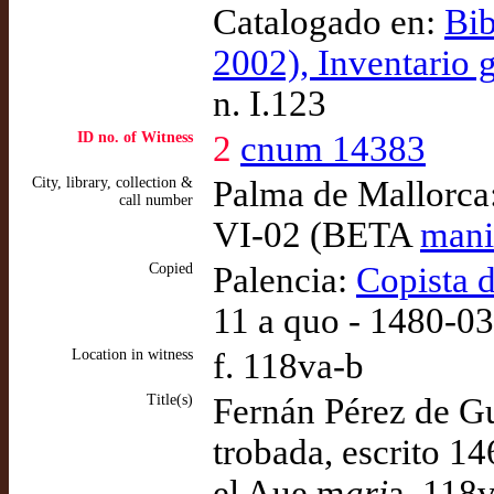
Catalogado en:
Bib
2002), Inventario 
n. I.123
ID no. of Witness
2
cnum 14383
City, library, collection &
Palma de Mallorca
call number
VI-02 (BETA
mani
Copied
Palencia:
Copista 
11 a quo - 1480-0
Location in witness
f. 118va-b
Title(s)
Fernán Pérez de G
trobada, escrito 1
el Aue m
ari
a, 118