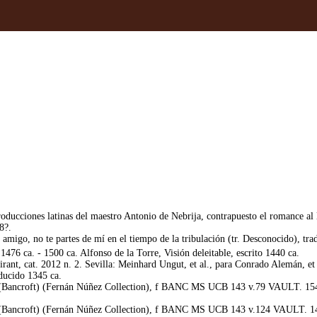
oducciones latinas del maestro Antonio de Nebrija, contrapuesto el romance al 
8?.
migo, no te partes de mí en el tiempo de la tribulación (tr. Desconocido), tr
476 ca. - 1500 ca. Alfonso de la Torre, Visión deleitable, escrito 1440 ca.
irant, cat. 2012 n. 2. Sevilla: Meinhard Ungut, et al., para Conrado Alemán, 
aducido 1345 ca.
 (Bancroft) (Fernán Núñez Collection), f BANC MS UCB 143 v.79 VAULT. 1543 
(Bancroft) (Fernán Núñez Collection), f BANC MS UCB 143 v.124 VAULT. 1451 