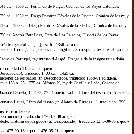
ca. - 1560 ca. Fernando de Pulgar, Crónica de los Reyes Católicos,
 ca. - 1650 ca. Diego Ramírez Dávalos de la Piscina, Crónica de los muy
ca. - 1600 ca. Diego Ramírez Dávalos de la Piscina, Crónica de los muy
 ca. Andrés Bernáldez, Cura de Los Palacios, Historia de los Reyes
nica general vulgata], escrito 1350 ca. a quo.
o, [Indulgencia por besar la longitud del cuerpo de Jesucristo], escrito
ro de Portugal, rey intruso d'Aragó, Tragedia de la insigne reina doña
, compilado 1485 ca. ad quem.
 Desconocido), traducido 1400 ca. - 1425 ca.
olaciones de los padres (tr. Desconocido), traducido 1388-01 ad quem.
aus 153 n. 25. 1275 ca. Alfonso X, rey de Castilla y León, Corona de,
uan de Escuela, 1481-06-27. Brunetto Latini, Libro del tesoro (tr. Alonso de
netto Latini, Libro del tesoro (tr. Alonso de Paredes…), traducido 1290
s, escrito 1390 ca.
Desconocido), traducido 1498-07-30 ad quem.
do, Historia de los godos (tr. Desconocido), traducido 1275-08-05 a quo -
ito 1475-09-13 a quo - 1476-05-21 ad quem.