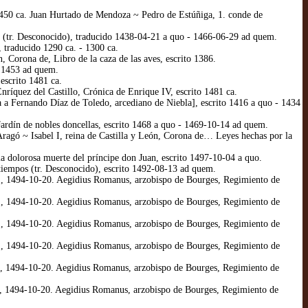
450 ca. Juan Hurtado de Mendoza ~ Pedro de Estúñiga, 1. conde de
o (tr. Desconocido), traducido 1438-04-21 a quo - 1466-06-29 ad quem.
 traducido 1290 ca. - 1300 ca.
Corona de, Libro de la caza de las aves, escrito 1386.
o 1453 ad quem.
escrito 1481 ca.
íquez del Castillo, Crónica de Enrique IV, escrito 1481 ca.
a Fernando Díaz de Toledo, arcediano de Niebla], escrito 1416 a quo - 1434
ardín de nobles doncellas, escrito 1468 a quo - 1469-10-14 ad quem.
agó ~ Isabel I, reina de Castilla y León, Corona de… Leyes hechas por la
 dolorosa muerte del príncipe don Juan, escrito 1497-10-04 a quo.
tiempos (tr. Desconocido), escrito 1492-08-13 ad quem.
l., 1494-10-20. Aegidius Romanus, arzobispo de Bourges, Regimiento de
l., 1494-10-20. Aegidius Romanus, arzobispo de Bourges, Regimiento de
l., 1494-10-20. Aegidius Romanus, arzobispo de Bourges, Regimiento de
l., 1494-10-20. Aegidius Romanus, arzobispo de Bourges, Regimiento de
l., 1494-10-20. Aegidius Romanus, arzobispo de Bourges, Regimiento de
l., 1494-10-20. Aegidius Romanus, arzobispo de Bourges, Regimiento de