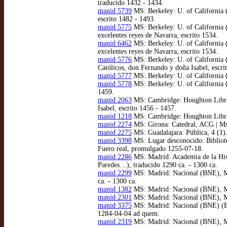
traducido 1432 - 1434.
manid 5739
MS: Berkeley: U. of California 
escrito 1482 - 1493.
manid 5775
MS: Berkeley: U. of California
excelentes reyes de Navarra, escrito 1534.
manid 6462
MS: Berkeley: U. of California
excelentes reyes de Navarra, escrito 1534.
manid 5776
MS: Berkeley: U. of California
Católicos, don Fernando y doña Isabel, escri
manid 5777
MS: Berkeley: U. of California 
manid 5778
MS: Berkeley: U. of California 
1459.
manid 2063
MS: Cambridge: Houghton Library
Isabel, escrito 1456 - 1457.
manid 1218
MS: Cambridge: Houghton Librar
manid 2274
MS: Girona: Catedral, ACG | Ms 6
manid 2275
MS: Guadalajara: Pública, 4 (1).
manid 3398
MS: Lugar desconocido: Bibliotec
Fuero real, promulgado 1255-07-18.
manid 2286
MS: Madrid: Academia de la Histo
Paredes…), traducido 1290 ca. - 1300 ca.
manid 2299
MS: Madrid: Nacional (BNE), MSS
ca. - 1300 ca.
manid 1382
MS: Madrid: Nacional (BNE), MSS
manid 2301
MS: Madrid: Nacional (BNE), MS
manid 3375
MS: Madrid: Nacional (BNE) (Bur
1284-04-04 ad quem.
manid 2319
MS: Madrid: Nacional (BNE), MSS