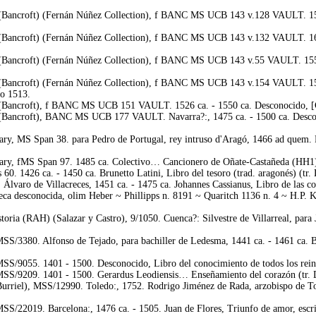
(Bancroft) (Fernán Núñez Collection), f BANC MS UCB 143 v.128 VAULT. 1541 
 (Bancroft) (Fernán Núñez Collection), f BANC MS UCB 143 v.132 VAULT. 1626
 (Bancroft) (Fernán Núñez Collection), f BANC MS UCB 143 v.55 VAULT. 1551 
 (Bancroft) (Fernán Núñez Collection), f BANC MS UCB 143 v.154 VAULT. 1550
to 1513.
(Bancroft), f BANC MS UCB 151 VAULT. 1526 ca. - 1550 ca. Desconocido, [Cró
(Bancroft), BANC MS UCB 177 VAULT. Navarra?:, 1475 ca. - 1500 ca. Desconocid
, MS Span 38. para Pedro de Portugal, rey intruso d'Aragó, 1466 ad quem. Ped
y, fMS Span 97. 1485 ca. Colectivo… Cancionero de Oñate-Castañeda (HH1)
0. 1426 ca. - 1450 ca. Brunetto Latini, Libro del tesoro (trad. aragonés) (tr.
 Álvaro de Villacreces, 1451 ca. - 1475 ca. Johannes Cassianus, Libro de las c
a desconocida, olim Heber ~ Phillipps n. 8191 ~ Quaritch 1136 n. 4 ~ H.P. Kr
ria (RAH) (Salazar y Castro), 9/1050. Cuenca?: Silvestre de Villarreal, para J
/3380. Alfonso de Tejado, para bachiller de Ledesma, 1441 ca. - 1461 ca. Bru
/9055. 1401 - 1500. Desconocido, Libro del conocimiento de todos los reino
S/9209. 1401 - 1500. Gerardus Leodiensis… Enseñamiento del corazón (tr. 
riel), MSS/12990. Toledo:, 1752. Rodrigo Jiménez de Rada, arzobispo de Tole
/22019. Barcelona:, 1476 ca. - 1505. Juan de Flores, Triunfo de amor, escr