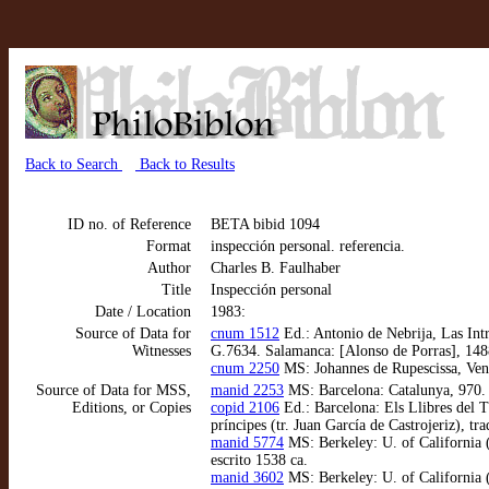
Back to Search
Back to Results
ID no. of Reference
BETA bibid 1094
Format
inspección personal. referencia.
Author
Charles B. Faulhaber
Title
Inspección personal
Date / Location
1983:
Source of Data for
cnum 1512
Ed.: Antonio de Nebrija, Las Intr
Witnesses
G.7634. Salamanca: [Alonso de Porras], 148
cnum 2250
MS: Johannes de Rupescissa, Ven a
Source of Data for MSS,
manid 2253
MS: Barcelona: Catalunya, 970. 1
Editions, or Copies
copid 2106
Ed.: Barcelona: Els Llibres del T
príncipes (tr. Juan García de Castrojeriz), tr
manid 5774
MS: Berkeley: U. of California
escrito 1538 ca.
manid 3602
MS: Berkeley: U. of California 