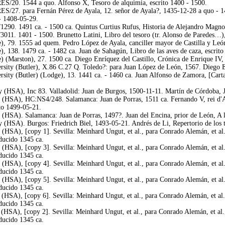
/20. 1544 a quo. Alfonso X, Tesoro de alquimia, escrito 1400 - 1500.
/27. para Fernán Pérez de Ayala, 12. señor de Ayala?, 1435-12-28 a quo - 1
- 1408-05-29.
/1290. 1491 ca. - 1500 ca. Quintus Curtius Rufus, Historia de Alejandro Magn
3011. 1401 - 1500. Brunetto Latini, Libro del tesoro (tr. Alonso de Paredes…),
79. 1555 ad quem. Pedro López de Ayala, canciller mayor de Castilla y León, 
 138. 1479 ca. - 1482 ca. Juan de Sahagún, Libro de las aves de caza, escrit
(Marston), 27. 1500 ca. Diego Enríquez del Castillo, Crónica de Enrique IV, 
ty (Butler), X.86 C.27 Q. Toledo?: para Juan López de León, 1567. Diego Enr
ty (Butler) (Lodge), 13. 1441 ca. - 1460 ca. Juan Alfonso de Zamora, [Carta 
 (HSA), Inc 83. Valladolid: Juan de Burgos, 1500-11-11. Martín de Córdoba, J
(HSA), HC:NS4/248. Salamanca: Juan de Porras, 1511 ca. Fernando V, rei d'Ar
ito 1499-05-21.
(HSA). Salamanca: Juan de Porras, 1497?. Juan del Encina, prior de León, A la
 (HSA). Burgos: Friedrich Biel, 1493-05-21. Andrés de Li, Repertorio de los 
(HSA), [copy 1]. Sevilla: Meinhard Ungut, et al., para Conrado Alemán, et a
aducido 1345 ca.
(HSA), [copy 3]. Sevilla: Meinhard Ungut, et al., para Conrado Alemán, et a
aducido 1345 ca.
(HSA), [copy 4]. Sevilla: Meinhard Ungut, et al., para Conrado Alemán, et a
aducido 1345 ca.
(HSA), [copy 5]. Sevilla: Meinhard Ungut, et al., para Conrado Alemán, et a
aducido 1345 ca.
(HSA), [copy 6]. Sevilla: Meinhard Ungut, et al., para Conrado Alemán, et a
aducido 1345 ca.
(HSA), [copy 2]. Sevilla: Meinhard Ungut, et al., para Conrado Alemán, et a
aducido 1345 ca.