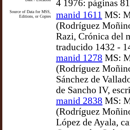
4 1976: páginas 8
Source of Data for MSS,
manid 1611
MS: Ma
Editions, or Copies
(Rodríguez Moñino)
Razi, Crónica del 
traducido 1432 - 1
manid 1278
MS: Ma
(Rodríguez Moñino
Sánchez de Vallado
de Sancho IV, escr
manid 2838
MS: Ma
(Rodríguez Moñino
López de Ayala, ca