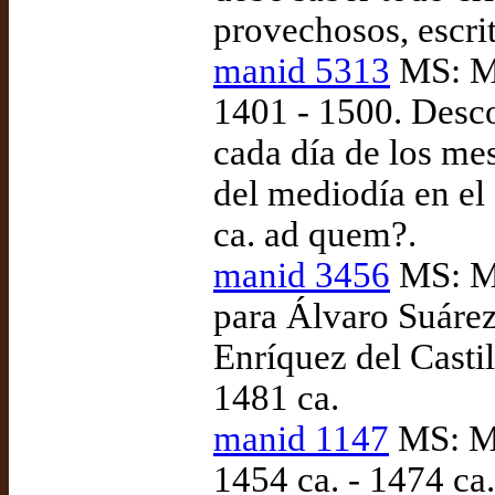
provechosos, escri
manid 5313
MS: Ma
1401 - 1500. Descon
cada día de los mes
del mediodía en el
ca. ad quem?.
manid 3456
MS: Ma
para Álvaro Suáre
Enríquez del Castil
1481 ca.
manid 1147
MS: Ma
1454 ca. - 1474 ca.