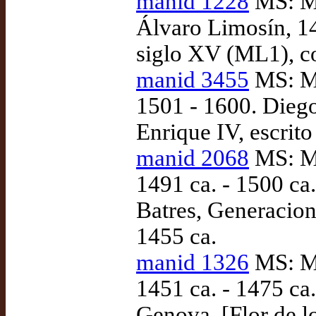
manid 1228
MS: Ma
Álvaro Limosín, 1
siglo XV (ML1), c
manid 3455
MS: Ma
1501 - 1600. Diego
Enrique IV, escrito
manid 2068
MS: Ma
1491 ca. - 1500 ca
Batres, Generacion
1455 ca.
manid 1326
MS: Ma
1451 ca. - 1475 ca
Genova, [Flor de l