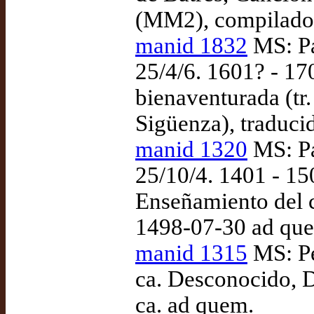
(MM2), compilado
manid 1832
MS: Pa
25/4/6. 1601? - 17
bienaventurada (tr
Sigüenza), traduci
manid 1320
MS: Pa
25/10/4. 1401 - 1
Enseñamiento del c
1498-07-30 ad qu
manid 1315
MS: Pe
ca. Desconocido, D
ca. ad quem.