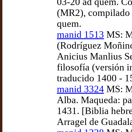
03-20 ad quem. Co
(MR2), compilado 
quem.
manid 1513
MS: Ma
(Rodríguez Moñino)
Anicius Manlius S
filosofía (versión 
traducido 1400 - 1
manid 3324
MS: Ma
Alba. Maqueda: pa
1431. [Biblia hebr
Arragel de Guadala