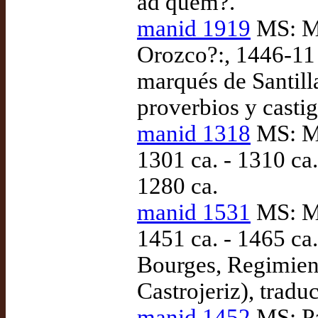
ad quem?.
manid 1919
MS: Ma
Orozco?:, 1446-11
marqués de Santilla
proverbios y castig
manid 1318
MS: Ma
1301 ca. - 1310 ca
1280 ca.
manid 1531
MS: Ma
1451 ca. - 1465 ca
Bourges, Regimient
Castrojeriz), tradu
manid 1452
MS: Pa