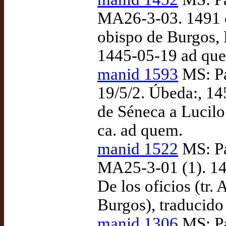
MA26-3-03. 1491 c
obispo de Burgos, D
1445-05-19 ad qu
manid 1593
MS: Pa
19/5/2. Úbeda:, 14
de Séneca a Lucilo
ca. ad quem.
manid 1522
MS: Pa
MA25-3-01 (1). 144
De los oficios (tr.
Burgos), traducido
manid 1306
MS: Pa