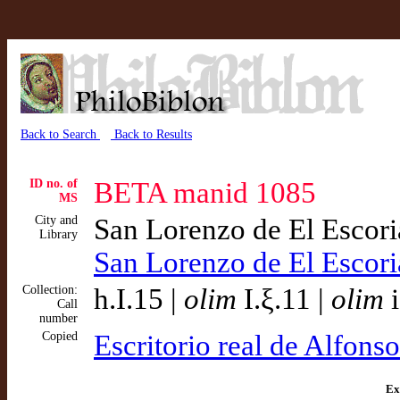
Back to Search
Back to Results
ID no. of
BETA manid 1085
MS
City and
San Lorenzo de El Escor
Library
San Lorenzo de El Escor
Collection:
h.I.15 |
olim
I.ξ.11 |
olim
i
Call
number
Copied
Escritorio real de Alfons
Ex