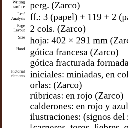
Writing
perg. (Zarco)
surface
Leaf
ff.: 3 (papel) + 119 + 2 (p
Analysis
Page
2 cols. (Zarco)
Layout
Size
hoja: 402 × 291 mm (Zar
Hand
gótica francesa (Zarco)
gótica fracturada formada 
Pictorial
iniciales: miniadas, en co
elements
orlas: (Zarco)
rúbricas: en rojo (Zarco)
calderones: en rojo y azu
ilustraciones: (signos de
[carneros, toros, liebres, 