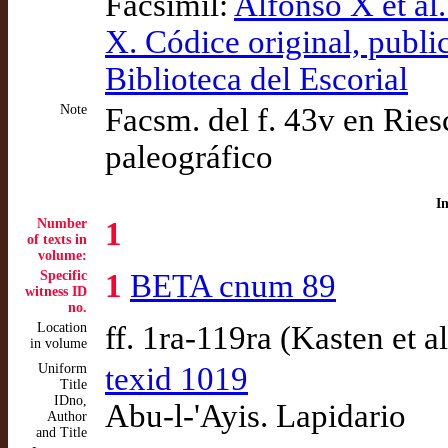
Facsímil:
Alfonso X et al
X. Códice original, publi
Biblioteca del Escorial
Note
Facsm. del f. 43v en Riesc
paleográfico
I
Number
1
of texts in
volume:
Specific
1
BETA cnum 89
witness ID
no.
Location
ff. 1ra-119ra (Kasten et a
in volume
Uniform
texid 1019
Title
IDno,
Abu-l-'Ayis. Lapidario
Author
and Title