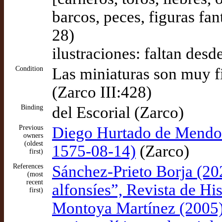
barcos, peces, figuras fan
28)
ilustraciones: faltan desd
Condition
Las miniaturas son muy fi
(Zarco III:428)
Binding
del Escorial (Zarco)
Previous
Diego Hurtado de Mendoz
owners
(oldest
1575-08-14)
(Zarco)
first)
References
Sánchez-Prieto Borja (20
(most
recent
alfonsíes”, Revista de H
first)
Montoya Martínez (2005), 