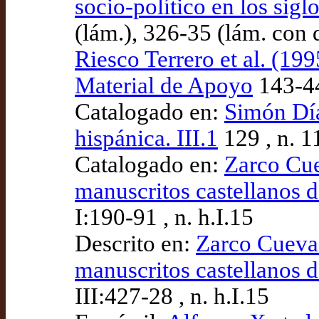
socio-político en los sig
(lám.), 326-35 (lám. con 
Riesco Terrero et al. (199
Material de Apoyo
143-44
Catalogado en:
Simón Díaz
hispánica. III.1
129 , n. 1
Catalogado en:
Zarco Cue
manuscritos castellanos d
I:190-91 , n. h.I.15
Descrito en:
Zarco Cuevas
manuscritos castellanos d
III:427-28 , n. h.I.15