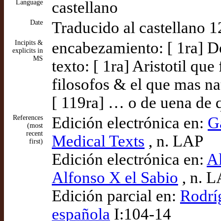
Language
castellano
Date
Traducido al castellano 
Incipits &
encabezamiento: [ 1ra] De
explicits in
MS
texto: [ 1ra] Aristotil qu
filosofos & el que mas na
[ 119ra] … o de uena de q
References
Edición electrónica en:
G
(most
recent
Medical Texts
, n. LAP
first)
Edición electrónica en:
Al
Alfonso X el Sabio
, n. 
Edición parcial en:
Rodrí
española
I:104-14