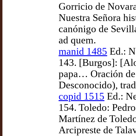
Gorricio de Novara
Nuestra Señora his
canónigo de Sevill
ad quem.
manid 1485
Ed.: N
143. [Burgos]: [Al
papa… Oración de la
Desconocido), tra
copid 1515
Ed.: Ne
154. Toledo: Pedr
Martínez de Toledo,
Arcipreste de Tala