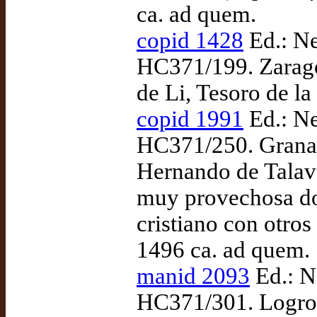
ca. ad quem.
copid 1428
Ed.: Ne
HC371/199. Zarago
de Li, Tesoro de l
copid 1991
Ed.: Ne
HC371/250. Granada
Hernando de Talav
muy provechosa doc
cristiano con otros
1496 ca. ad quem.
manid 2093
Ed.: N
HC371/301. Logroñ