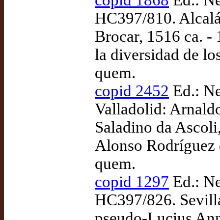
copid 1868
Ed.: Ne
HC397/810. Alcalá
Brocar, 1516 ca. -
la diversidad de lo
quem.
copid 2452
Ed.: Ne
Valladolid: Arnald
Saladino da Ascoli,
Alonso Rodríguez 
quem.
copid 1297
Ed.: Ne
HC397/826. Sevilla
pseudo-Lucius Ann