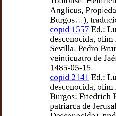
Toulouse: Heinric
Anglicus, Propiedad
Burgos…), traduci
copid 1557
Ed.: Lu
desconocida, olim 
Sevilla: Pedro Bru
veinticuatro de Jaé
1485-05-15.
copid 2141
Ed.: Lu
desconocida, olim 
Burgos: Friedrich 
patriarca de Jerusa
Desconocido), tra