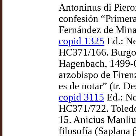
Antoninus di Piero
confesión “Primera
Fernández de Mina
copid 1325
Ed.: Ne
HC371/166. Burgos:
Hagenbach, 1499-0
arzobispo de Fire
es de notar” (tr. D
copid 3115
Ed.: Ne
HC371/722. Toledo
15. Anicius Manliu
filosofía (Saplana 