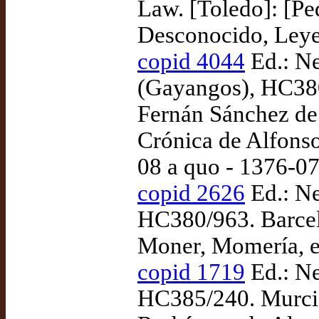
Law. [Toledo]: [Pe
Desconocido, Leyes 
copid 4044
Ed.: Ne
(Gayangos), HC380
Fernán Sánchez de 
Crónica de Alfonso
08 a quo - 1376-0
copid 2626
Ed.: Ne
HC380/963. Barcel
Moner, Momería, e
copid 1719
Ed.: Ne
HC385/240. Murcia