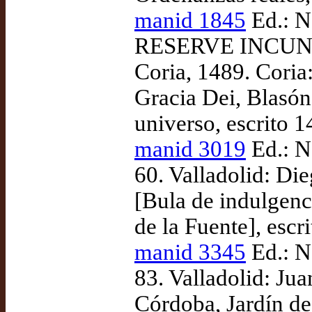
manid 1845
Ed.: N
RESERVE INCUNA
Coria, 1489. Coria
Gracia Dei, Blasón 
universo, escrito 
manid 3019
Ed.: N
60. Valladolid: Di
[Bula de indulgenc
de la Fuente], escr
manid 3345
Ed.: N
83. Valladolid: Ju
Córdoba, Jardín de