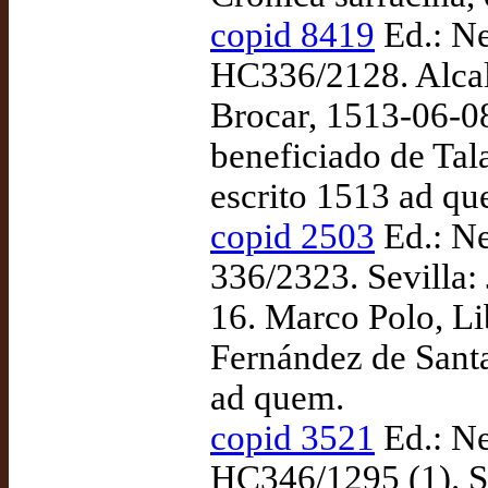
copid 8419
Ed.: Ne
HC336/2128. Alcal
Brocar, 1513-06-08
beneficiado de Tala
escrito 1513 ad qu
copid 2503
Ed.: Ne
336/2323. Sevilla:
16. Marco Polo, Li
Fernández de Santa
ad quem.
copid 3521
Ed.: Ne
HC346/1295 (1). Se