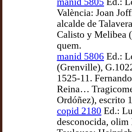
manid 5805
Ed.: L
València: Joan Jof
alcalde de Talaver
Calisto y Melibea (
quem.
manid 5806
Ed.: L
(Grenville), G.1022
1525-11. Fernando 
Reina… Tragicomedi
Ordóñez), escrito 
copid 2180
Ed.: Lu
desconocida, olim 