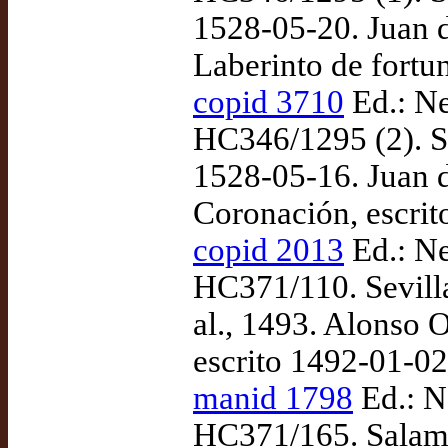
1528-05-20. Juan 
Laberinto de fortu
copid 3710
Ed.: Ne
HC346/1295 (2). Se
1528-05-16. Juan 
Coronación, escrit
copid 2013
Ed.: Ne
HC371/110. Sevilla
al., 1493. Alonso O
escrito 1492-01-02
manid 1798
Ed.: N
HC371/165. Salama