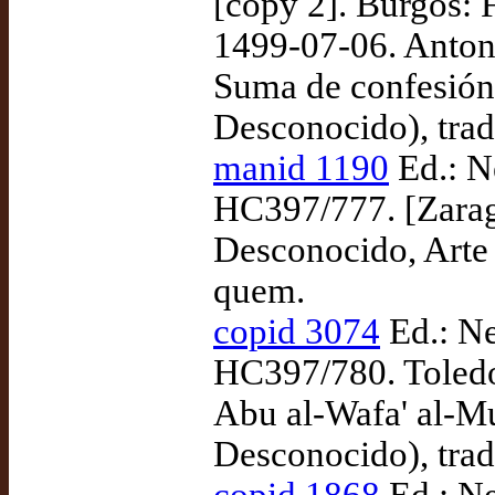
[copy 2]. Burgos: 
1499-07-06. Antoni
Suma de confesión 
Desconocido), trad
manid 1190
Ed.: N
HC397/777. [Zarago
Desconocido, Arte 
quem.
copid 3074
Ed.: Ne
HC397/780. Toledo
Abu al-Wafa' al-Mu
Desconocido), trad