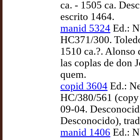
ca. - 1505 ca. De
escrito 1464.
manid 5324
Ed.: N
HC371/300. Toledo
1510 ca.?. Alonso 
las coplas de don 
quem.
copid 3604
Ed.: Ne
HC/380/561 (copy 
09-04. Desconocido
Desconocido), trad
manid 1406
Ed.: N