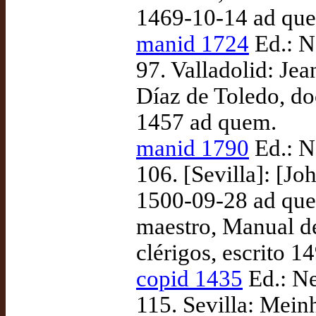
1469-10-14 ad qu
manid 1724
Ed.: N
97. Valladolid: Je
Díaz de Toledo, doc
1457 ad quem.
manid 1790
Ed.: N
106. [Sevilla]: [Jo
1500-09-28 ad que
maestro, Manual de 
clérigos, escrito 
copid 1435
Ed.: Ne
115. Sevilla: Mein