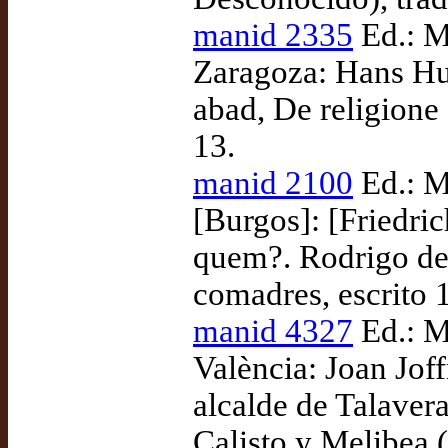
manid 2335
Ed.: M
Zaragoza: Hans Hur
abad, De religione 
13.
manid 2100
Ed.: M
[Burgos]: [Friedri
quem?. Rodrigo de 
comadres, escrito 
manid 4327
Ed.: M
València: Joan Jof
alcalde de Talaver
Calisto y Melibea (