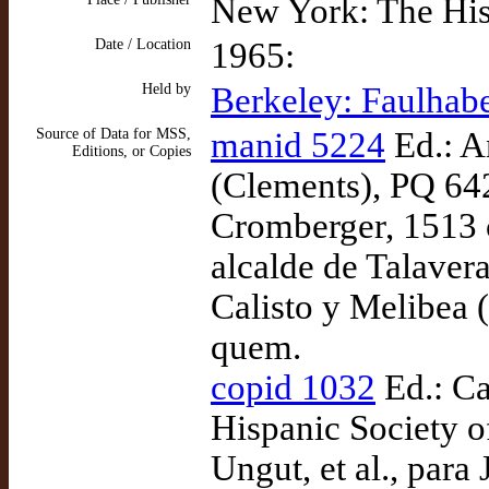
New York: The His
Date / Location
1965:
Held by
Berkeley: Faulhabe
Source of Data for MSS,
manid 5224
Ed.: A
Editions, or Copies
(Clements), PQ 642
Cromberger, 1513 c
alcalde de Talaver
Calisto y Melibea (
quem.
copid 1032
Ed.: Ca
Hispanic Society o
Ungut, et al., para