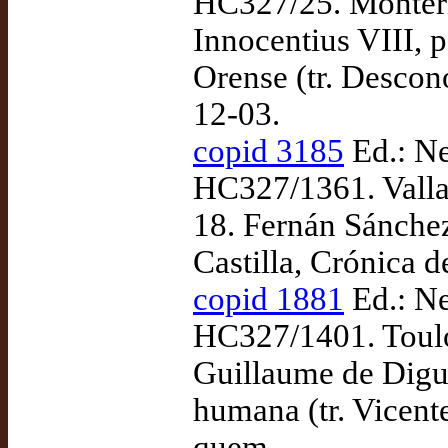
HC327/25. Monterr
Innocentius VIII, p
Orense (tr. Descon
12-03.
copid 3185
Ed.: Ne
HC327/1361. Valla
18. Fernán Sánchez
Castilla, Crónica d
copid 1881
Ed.: Ne
HC327/1401. Toulo
Guillaume de Digull
humana (tr. Vicent
quem.