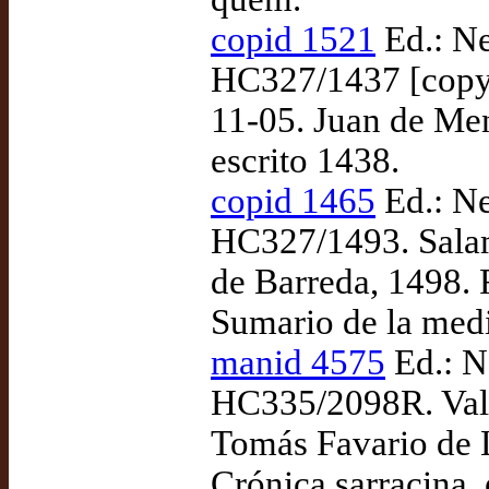
copid 1521
Ed.: Ne
HC327/1437 [copy 
11-05. Juan de Men
escrito 1438.
copid 1465
Ed.: Ne
HC327/1493. Salam
de Barreda, 1498. 
Sumario de la medi
manid 4575
Ed.: N
HC335/2098R. Valla
Tomás Favario de 
Crónica sarracina, 