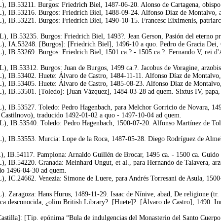
), IB.53211. Burgos: Friedrich Biel, 1487-06-20. Alonso de Cartagena, obispo 
), IB.53216. Burgos: Friedrich Biel, 1488-09-24. Alfonso Díaz de Montalvo, as
, IB.53221. Burgos: Friedrich Biel, 1490-10-15. Francesc Eiximenis, patriarca
), IB.53235. Burgos: Friedrich Biel, 1493?. Jean Gerson, Pasión del eterno pr
, IA.53248. [Burgos]: [Friedrich Biel], 1496-10 a quo. Pedro de Gracia Dei, C
, IB.53269. Burgos: Friedrich Biel, 1501 ca.? - 1505 ca.?. Fernando V, rei d'
L), IB.53312. Burgos: Juan de Burgos, 1499 ca.?. Jacobus de Voragine, arzobis
), IB.53402. Huete: Álvaro de Castro, 1484-11-11. Alfonso Díaz de Montalvo, 
), IB.53405. Huete: Álvaro de Castro, 1485-08-23. Alfonso Díaz de Montalvo, 
), IB.53501. [Toledo]: [Juan Vázquez], 1484-03-28 ad quem. Sixtus IV, papa, [
), IB.53527. Toledo: Pedro Hagenbach, para Melchor Gorricio de Novara, 1498
 Castilnovo), traducido 1492-01-02 a quo - 1497-10-04 ad quem.
), IB.53540. Toledo: Pedro Hagenbach, 1500-07-20. Alfonso Martínez de Toledo
), IB.53553. Murcia: Lope de la Roca, 1487-05-28. Diego Rodríguez de Almela,
), IB.54117. Pamplona: Arnaldo Guillén de Brocar, 1495 ca. - 1500 ca. Guido 
), IB.54220. Granada: Meinhard Ungut, et al., para Hernando de Talavera, arz
cido 1496-04-30 ad quem.
), IC.24662. Venezia: Simone de Luere, para Andrés Torresani de Asula, 1500-
). Zaragoza: Hans Hurus, 1489-11-29. Isaac de Nínive, abad, De religione (tr.
a desconocida, ¿olim British Library?. [Huete]?: [Álvaro de Castro], 1490. In
stilla]: [Tip. epónima “Bula de indulgencias del Monasterio del Santo Cuerpo 