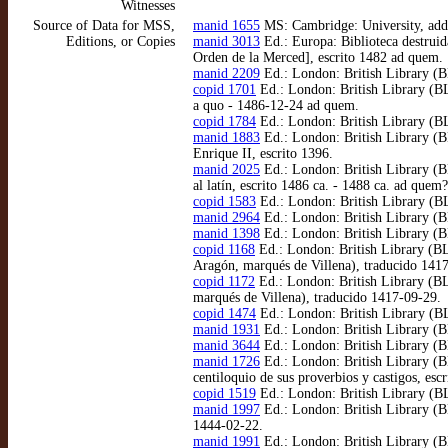
Witnesses
Source of Data for MSS,
manid 1655
MS: Cambridge: University, add.
Editions, or Copies
manid 3013
Ed.: Europa: Biblioteca destruid
Orden de la Merced], escrito 1482 ad quem.
manid 2209
Ed.: London: British Library (B
copid 1701
Ed.: London: British Library (BL)
a quo - 1486-12-24 ad quem.
copid 1784
Ed.: London: British Library (BL
manid 1883
Ed.: London: British Library (BL
Enrique II, escrito 1396.
manid 2025
Ed.: London: British Library (BL
al latín, escrito 1486 ca. - 1488 ca. ad quem?
copid 1583
Ed.: London: British Library (BL
manid 2964
Ed.: London: British Library (B
manid 1398
Ed.: London: British Library (BL
copid 1168
Ed.: London: British Library (BL
Aragón, marqués de Villena), traducido 141
copid 1172
Ed.: London: British Library (BL
marqués de Villena), traducido 1417-09-29.
copid 1474
Ed.: London: British Library (BL
manid 1931
Ed.: London: British Library (B
manid 3644
Ed.: London: British Library (B
manid 1726
Ed.: London: British Library (B
centiloquio de sus proverbios y castigos, esc
copid 1519
Ed.: London: British Library (BL
manid 1997
Ed.: London: British Library (BL
1444-02-22.
manid 1991
Ed.: London: British Library (BL