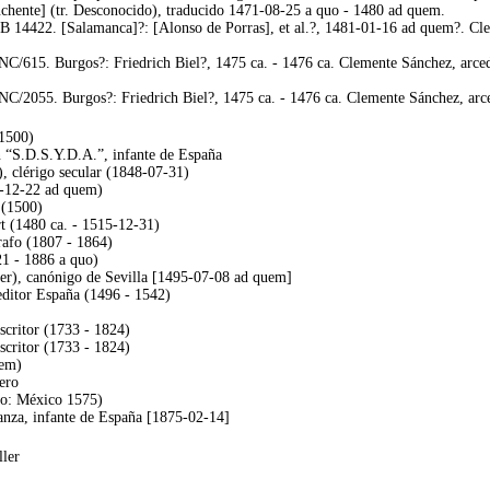
chente] (tr. Desconocido), traducido 1471-08-25 a quo - 1480 ad quem.
B 14422. [Salamanca]?: [Alonso de Porras], et al.?, 1481-01-16 ad quem?. Cle
C/615. Burgos?: Friedrich Biel?, 1475 ca. - 1476 ca. Clemente Sánchez, arced
C/2055. Burgos?: Friedrich Biel?, 1475 ca. - 1476 ca. Clemente Sánchez, arce
(1500)
 “S.D.S.Y.D.A.”, infante de España
 clérigo secular (1848-07-31)
8-12-22 ad quem)
 (1500)
t (1480 ca. - 1515-12-31)
afo (1807 - 1864)
21 - 1886 a quo)
er), canónigo de Sevilla [1495-07-08 ad quem]
ditor España (1496 - 1542)
scritor (1733 - 1824)
scritor (1733 - 1824)
uem)
ero
do: México 1575)
nza, infante de España [1875-02-14]
ler