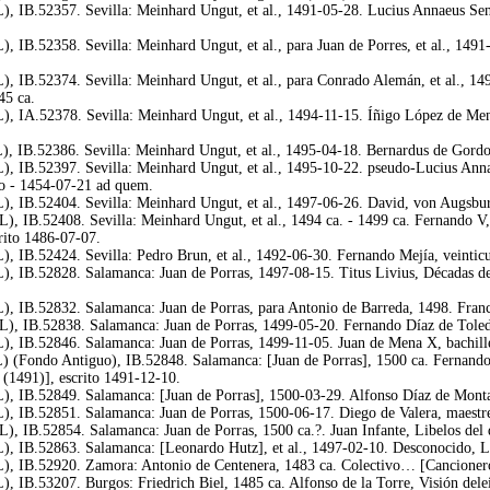
), IB.52357. Sevilla: Meinhard Ungut, et al., 1491-05-28. Lucius Annaeus Sene
, IB.52358. Sevilla: Meinhard Ungut, et al., para Juan de Porres, et al., 1491-
), IB.52374. Sevilla: Meinhard Ungut, et al., para Conrado Alemán, et al., 1
45 ca.
), IA.52378. Sevilla: Meinhard Ungut, et al., 1494-11-15. Íñigo López de Mend
, IB.52386. Sevilla: Meinhard Ungut, et al., 1495-04-18. Bernardus de Gordon
), IB.52397. Sevilla: Meinhard Ungut, et al., 1495-10-22. pseudo-Lucius Ann
uo - 1454-07-21 ad quem.
), IB.52404. Sevilla: Meinhard Ungut, et al., 1497-06-26. David, von Augsbur
), IB.52408. Sevilla: Meinhard Ungut, et al., 1494 ca. - 1499 ca. Fernando V,
rito 1486-07-07.
, IB.52424. Sevilla: Pedro Brun, et al., 1492-06-30. Fernando Mejía, veinticu
), IB.52828. Salamanca: Juan de Porras, 1497-08-15. Titus Livius, Décadas de 
), IB.52832. Salamanca: Juan de Porras, para Antonio de Barreda, 1498. Franc
L), IB.52838. Salamanca: Juan de Porras, 1499-05-20. Fernando Díaz de Toledo,
), IB.52846. Salamanca: Juan de Porras, 1499-11-05. Juan de Mena X, bachill
) (Fondo Antiguo), IB.52848. Salamanca: [Juan de Porras], 1500 ca. Fernando V
 (1491)], escrito 1491-12-10.
), IB.52849. Salamanca: [Juan de Porras], 1500-03-29. Alfonso Díaz de Montal
), IB.52851. Salamanca: Juan de Porras, 1500-06-17. Diego de Valera, maestr
), IB.52854. Salamanca: Juan de Porras, 1500 ca.?. Juan Infante, Libelos del 
), IB.52863. Salamanca: [Leonardo Hutz], et al., 1497-02-10. Desconocido, Ley
L), IB.52920. Zamora: Antonio de Centenera, 1483 ca. Colectivo… [Cancioner
, IB.53207. Burgos: Friedrich Biel, 1485 ca. Alfonso de la Torre, Visión delei