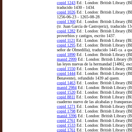
copid 1243
Ed.: London: British Library (BL
traducido 1430 - 1434.
copid 1026
Ed.: London: British Library (BL)
1256-06-23 - 1265-08-28.
copid 1360
Ed.: London: British Library (BL
(tr. Juan García de Castrojeriz), traducido 13
copid 1282
Ed.: London: British Library (BL
proverbios y castigos, escrito 1437.
copid 1121
Ed.: London: British Library (BL)
copid 1295
Ed.: London: British Library (BL
señor de Olmedilla), traducido 1445 ca. a q
copid 1890
Ed.: London: British Library (BL
manid 2999
Ed.: London: British Library (BL
las leyes nuevas de la hermandad [1486], esc
copid 1550
Ed.: London: British Library (BL)
copid 1444
Ed.: London: British Library (BL
Benavente), refundido 1439 ad quem.
copid 1463
Ed.: London: British Library (BL
manid 2984
Ed.: London: British Library (B
copid 1520
Ed.: London: British Library (BL
copid 8811
Ed.: London: British Library (BL
cuaderno nuevo de las alcabalas y franquezas
copid 1271
Ed.: London: British Library (BL
copid 1798
Ed.: London: British Library (BL
manid 3396
Ed.: London: British Library (BL
copid 2761
Ed.: London: British Library (BL
copid 1533
Ed.: London: British Library (B
copid 1761
Ed.: London: British Library (BL)