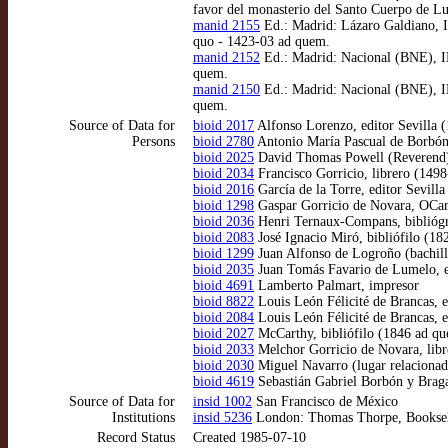
favor del monasterio del Santo Cuerpo de Lu
manid 2155
Ed.: Madrid: Lázaro Galdiano, I
quo - 1423-03 ad quem.
manid 2152
Ed.: Madrid: Nacional (BNE), IN
quem.
manid 2150
Ed.: Madrid: Nacional (BNE), IN
quem.
Source of Data for
bioid 2017
Alfonso Lorenzo, editor Sevilla 
Persons
bioid 2780
Antonio María Pascual de Borbón
bioid 2025
David Thomas Powell (Reverend),
bioid 2034
Francisco Gorricio, librero (149
bioid 2016
García de la Torre, editor Sevilla
bioid 1298
Gaspar Gorricio de Novara, OCar
bioid 2036
Henri Ternaux-Compans, bibliógr
bioid 2083
José Ignacio Miró, bibliófilo (18
bioid 1299
Juan Alfonso de Logroño (bachill
bioid 2035
Juan Tomás Favario de Lumelo, e
bioid 4691
Lamberto Palmart, impresor
bioid 8822
Louis León Félicité de Brancas, e
bioid 2084
Louis León Félicité de Brancas, e
bioid 2027
McCarthy, bibliófilo (1846 ad q
bioid 2033
Melchor Gorricio de Novara, libr
bioid 2030
Miguel Navarro (lugar relaciona
bioid 4619
Sebastián Gabriel Borbón y Braga
Source of Data for
insid 1002
San Francisco de México
Institutions
insid 5236
London: Thomas Thorpe, Booksel
Record Status
Created 1985-07-10