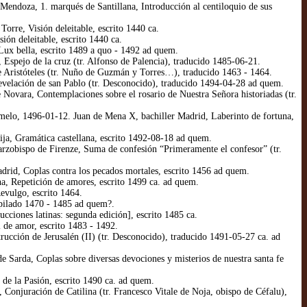
endoza, 1. marqués de Santillana, Introducción al centiloquio de sus
orre, Visión deleitable, escrito 1440 ca.
ión deleitable, escrito 1440 ca.
ux bella, escrito 1489 a quo - 1492 ad quem.
Espejo de la cruz (tr. Alfonso de Palencia), traducido 1485-06-21.
de Aristóteles (tr. Nuño de Guzmán y Torres…), traducido 1463 - 1464.
evelación de san Pablo (tr. Desconocido), traducido 1494-04-28 ad quem.
Novara, Contemplaciones sobre el rosario de Nuestra Señora historiadas (tr.
melo, 1496-01-12. Juan de Mena X, bachiller Madrid, Laberinto de fortuna,
ja, Gramática castellana, escrito 1492-08-18 ad quem.
rzobispo de Firenze, Suma de confesión “Primeramente el confesor” (tr.
rid, Coplas contra los pecados mortales, escrito 1456 ad quem.
, Repetición de amores, escrito 1499 ca. ad quem.
evulgo, escrito 1464.
mpilado 1470 - 1485 ad quem?.
ciones latinas: segunda edición], escrito 1485 ca.
 de amor, escrito 1483 - 1492.
ucción de Jerusalén (II) (tr. Desconocido), traducido 1491-05-27 ca. ad
Sarda, Coplas sobre diversas devociones y misterios de nuestra santa fe
e la Pasión, escrito 1490 ca. ad quem.
Conjuración de Catilina (tr. Francesco Vitale de Noja, obispo de Céfalu),