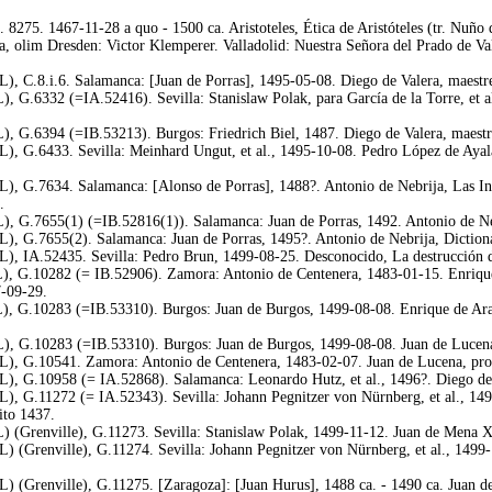
 8275. 1467-11-28 a quo - 1500 ca. Aristoteles, Ética de Aristóteles (tr. Nuñ
a, olim Dresden: Victor Klemperer. Valladolid: Nuestra Señora del Prado de Va
L), C.8.i.6. Salamanca: [Juan de Porras], 1495-05-08. Diego de Valera, maestr
, G.6332 (=IA.52416). Sevilla: Stanislaw Polak, para García de la Torre, et al
), G.6394 (=IB.53213). Burgos: Friedrich Biel, 1487. Diego de Valera, maestr
), G.6433. Sevilla: Meinhard Ungut, et al., 1495-10-08. Pedro López de Ayala
), G.7634. Salamanca: [Alonso de Porras], 1488?. Antonio de Nebrija, Las Int
.
), G.7655(1) (=IB.52816(1)). Salamanca: Juan de Porras, 1492. Antonio de Ne
L), G.7655(2). Salamanca: Juan de Porras, 1495?. Antonio de Nebrija, Diction
), IA.52435. Sevilla: Pedro Brun, 1499-08-25. Desconocido, La destrucción de
), G.10282 (= IB.52906). Zamora: Antonio de Centenera, 1483-01-15. Enrique 
7-09-29.
), G.10283 (=IB.53310). Burgos: Juan de Burgos, 1499-08-08. Enrique de Arag
), G.10283 (=IB.53310). Burgos: Juan de Burgos, 1499-08-08. Juan de Lucena, 
L), G.10541. Zamora: Antonio de Centenera, 1483-02-07. Juan de Lucena, proto
L), G.10958 (= IA.52868). Salamanca: Leonardo Hutz, et al., 1496?. Diego de
L), G.11272 (= IA.52343). Sevilla: Johann Pegnitzer von Nürnberg, et al., 149
rito 1437.
) (Grenville), G.11273. Sevilla: Stanislaw Polak, 1499-11-12. Juan de Mena X,
) (Grenville), G.11274. Sevilla: Johann Pegnitzer von Nürnberg, et al., 1499-
) (Grenville), G.11275. [Zaragoza]: [Juan Hurus], 1488 ca. - 1490 ca. Juan d