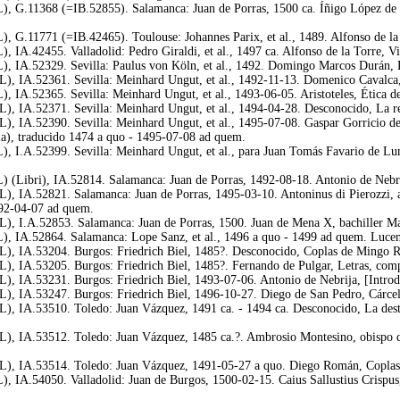
), G.11368 (=IB.52855). Salamanca: Juan de Porras, 1500 ca. Íñigo López de M
, G.11771 (=IB.42465). Toulouse: Johannes Parix, et al., 1489. Alfonso de la T
 IA.42455. Valladolid: Pedro Giraldi, et al., 1497 ca. Alfonso de la Torre, Vis
), IA.52329. Sevilla: Paulus von Köln, et al., 1492. Domingo Marcos Durán, L
), IA.52361. Sevilla: Meinhard Ungut, et al., 1492-11-13. Domenico Cavalca, 
), IA.52365. Sevilla: Meinhard Ungut, et al., 1493-06-05. Aristoteles, Ética 
L), IA.52371. Sevilla: Meinhard Ungut, et al., 1494-04-28. Desconocido, La r
), IA.52390. Sevilla: Meinhard Ungut, et al., 1495-07-08. Gaspar Gorricio de 
la), traducido 1474 a quo - 1495-07-08 ad quem.
), I.A.52399. Sevilla: Meinhard Ungut, et al., para Juan Tomás Favario de Lu
) (Libri), IA.52814. Salamanca: Juan de Porras, 1492-08-18. Antonio de Nebri
L), IA.52821. Salamanca: Juan de Porras, 1495-03-10. Antoninus di Pierozzi, a
92-04-07 ad quem.
L), I.A.52853. Salamanca: Juan de Porras, 1500. Juan de Mena X, bachiller Mad
), IA.52864. Salamanca: Lope Sanz, et al., 1496 a quo - 1499 ad quem. Lucena
L), IA.53204. Burgos: Friedrich Biel, 1485?. Desconocido, Coplas de Mingo R
L), IA.53205. Burgos: Friedrich Biel, 1485?. Fernando de Pulgar, Letras, co
), IA.53231. Burgos: Friedrich Biel, 1493-07-06. Antonio de Nebrija, [Introduc
L), IA.53247. Burgos: Friedrich Biel, 1496-10-27. Diego de San Pedro, Cárcel
), IA.53510. Toledo: Juan Vázquez, 1491 ca. - 1494 ca. Desconocido, La destr
), IA.53512. Toledo: Juan Vázquez, 1485 ca.?. Ambrosio Montesino, obispo de 
L), IA.53514. Toledo: Juan Vázquez, 1491-05-27 a quo. Diego Román, Coplas d
, IA.54050. Valladolid: Juan de Burgos, 1500-02-15. Caius Sallustius Crispus, 