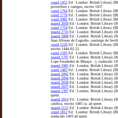
copid 1451
Ed.: London: British Library (BL
proverbios y castigos, escrito 1437.
copid 1764
Ed.: London: British Library (BL)
copid 1770
Ed.: London: British Library (BL),
copid 2082
Ed.: London: British Library (BL
manid 2050
Ed.: London: British Library (BL
copid 1754
Ed.: London: British Library (BL
manid 2733
Ed.: London: British Library (B
manid 1868
Ed.: London: British Library (BL
Juan Alfonso de Logroño, canónigo de Sevil
copid 1526
Ed.: London: British Library (BL
escrito 1444-02-22.
copid 1595
Ed.: London: British Library (BL
manid 1797
Ed.: London: British Library (B
Lope Fernández de Minaya…), traducido 14
manid 1985
Ed.: London: British Library (B
copid 1485
Ed.: London: British Library (BL
manid 2092
Ed.: London: British Library (B
manid 2094
Ed.: London: British Library (B
manid 2030
Ed.: London: British Library (BL
manid 2037
Ed.: London: British Library (B
manid 1397
Ed.: London: British Library (BL
quem.
manid 2014
Ed.: London: British Library (BL
católica, escrito 1485 ca. ad quem.
manid 2121
Ed.: London: British Library (B
copid 1812
Ed.: London: British Library (BL)
traducido 1493 ad quem.