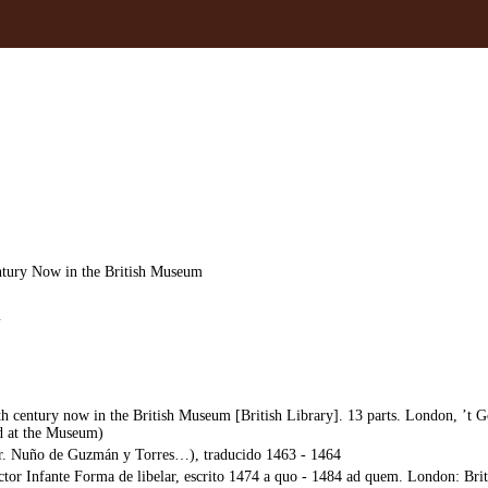
tury Now in the British Museum
m
h century now in the British Museum [British Library]. 13 parts. London, ’t 
ed at the Museum)
 (tr. Nuño de Guzmán y Torres…), traducido 1463 - 1464
ctor Infante Forma de libelar, escrito 1474 a quo - 1484 ad quem. London: Bri