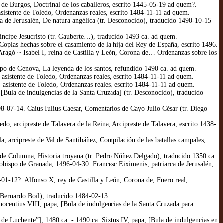
de Burgos, Doctrinal de los caballeros, escrito 1445-05-19 ad quem?.
istente de Toledo, Ordenanzas reales, escrito 1484-11-11 ad quem.
 de Jerusalén, De natura angélica (tr. Desconocido), traducido 1490-10-15
íncipe Jesucristo (tr. Gauberte…), traducido 1493 ca. ad quem.
oplas hechas sobre el casamiento de la hija del Rey de España, escrito 1496.
Aragó ~ Isabel I, reina de Castilla y León, Corona de… Ordenanzas sobre los
po de Genova, La leyenda de los santos, refundido 1490 ca. ad quem.
asistente de Toledo, Ordenanzas reales, escrito 1484-11-11 ad quem.
asistente de Toledo, Ordenanzas reales, escrito 1484-11-11 ad quem.
Bula de indulgencias de la Santa Cruzada] (tr. Desconocido), traducido
-07-14. Caius Iulius Caesar, Comentarios de Cayo Julio César (tr. Diego
, arcipreste de Talavera de la Reina, Arcipreste de Talavera, escrito 1438-
 arcipreste de Val de Santibáñez, Compilación de las batallas campales,
de Columna, Historia troyana (tr. Pedro Núñez Delgado), traducido 1350 ca.
obispo de Granada, 1496-04-30. Francesc Eiximenis, patriarca de Jerusalén,
01-12?. Alfonso X, rey de Castilla y León, Corona de, Fuero real,
 Bernardo Boïl), traducido 1484-02-13.
nocentius VIII, papa, [Bula de indulgencias de la Santa Cruzada para
de Luchente”], 1480 ca. - 1490 ca. Sixtus IV, papa, [Bula de indulgencias en