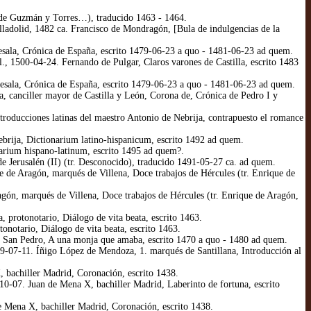
o de Guzmán y Torres…), traducido 1463 - 1464.
lladolid, 1482 ca. Francisco de Mondragón, [Bula de indulgencias de la
esala, Crónica de España, escrito 1479-06-23 a quo - 1481-06-23 ad quem.
., 1500-04-24. Fernando de Pulgar, Claros varones de Castilla, escrito 1483
esala, Crónica de España, escrito 1479-06-23 a quo - 1481-06-23 ad quem.
, canciller mayor de Castilla y León, Corona de, Crónica de Pedro I y
roducciones latinas del maestro Antonio de Nebrija, contrapuesto el romance
brija, Dictionarium latino-hispanicum, escrito 1492 ad quem.
arium hispano-latinum, escrito 1495 ad quem?.
 Jerusalén (II) (tr. Desconocido), traducido 1491-05-27 ca. ad quem.
de Aragón, marqués de Villena, Doce trabajos de Hércules (tr. Enrique de
ón, marqués de Villena, Doce trabajos de Hércules (tr. Enrique de Aragón,
protonotario, Diálogo de vita beata, escrito 1463.
notario, Diálogo de vita beata, escrito 1463.
 San Pedro, A una monja que amaba, escrito 1470 a quo - 1480 ad quem.
9-07-11. Íñigo López de Mendoza, 1. marqués de Santillana, Introducción al
 bachiller Madrid, Coronación, escrito 1438.
10-07. Juan de Mena X, bachiller Madrid, Laberinto de fortuna, escrito
e Mena X, bachiller Madrid, Coronación, escrito 1438.