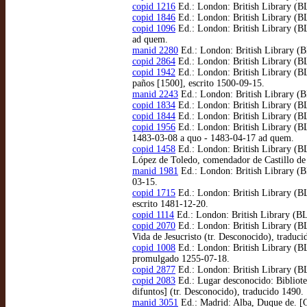
copid 1216
Ed.: London: British Library (BL
copid 1846
Ed.: London: British Library (BL
copid 1096
Ed.: London: British Library (BL)
ad quem.
manid 2280
Ed.: London: British Library (BL
copid 2864
Ed.: London: British Library (BL)
copid 1942
Ed.: London: British Library (BL)
paños [1500], escrito 1500-09-15.
manid 2243
Ed.: London: British Library (B
copid 1834
Ed.: London: British Library (BL
copid 1844
Ed.: London: British Library (BL
copid 1956
Ed.: London: British Library (BL
1483-03-08 a quo - 1483-04-17 ad quem.
copid 1458
Ed.: London: British Library (BL
López de Toledo, comendador de Castillo de
manid 1981
Ed.: London: British Library (BL
03-15.
copid 1715
Ed.: London: British Library (BL
escrito 1481-12-20.
copid 1114
Ed.: London: British Library (BL
copid 2070
Ed.: London: British Library (BL
Vida de Jesucristo (tr. Desconocido), tradu
copid 1008
Ed.: London: British Library (BL
promulgado 1255-07-18.
copid 2877
Ed.: London: British Library (BL
copid 2083
Ed.: Lugar desconocido: Bibliotec
difuntos] (tr. Desconocido), traducido 1490.
manid 3051
Ed.: Madrid: Alba, Duque de. [Ca