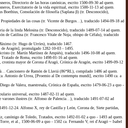
eros, Directorio de las horas canónicas, escrito 1500-09-30 ad quem.
ros, Exercitatorio de la vida espiritual, escrito 1500-11-13 ad quem.
 Boethius, Consolación de filosofía (Saplana β) (tr. Desconocido),
Propiedades de las cosas (tr. Vicente de Burgos…), traducido 1494-09-18 ad
oria de la linda Melosina (tr. Desconocido), traducido 1489-07-14 ad quem.
n de Catilina (tr. Francesco Vitale de Noja, obispo de Céfalu), traducido
áximo (tr. Hugo de Urríes), traducido 1467.
no de Aragón], promulgado 1282-10-03 - 1495.
cristo (tr. Martín Martínez de Ampiés), traducido 1496-10-08 ad quem.
, Tratado de Roma, escrito 1498-01-16 ad quem.
, cronista mayor de Corona d'Aragó, Crónica de Aragón, escrito 1499-09-12
abià… Cancionero de Ramón de Llaviá (86*RL), compilado 1486 ad quem.
a. Antonio de Urrea, [Proemio al De contemptu mundi], escrito 1490 ca. a
 Diego de Valera, maestresala, Crónica de España, escrito 1479-06-23 a quo -
bulario universal, escrito 1487-02-11 ad quem.
e varones ilustres (tr. Alfonso de Palencia…), traducido 1491-07-02 ad
1491-12-24. Alfonso X, rey de Castilla y León, Corona de, Siete partidas,
iz, canónigo de Toledo, Tratados, escrito 1492-01-02 a quo - 1493 ad quem.
Torre, et al., 1500-06-09 a quo - 1502 ca. Fernando V, rei d'Aragó ~ Isabel