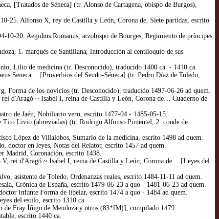
ca, [Tratados de Séneca] (tr. Alonso de Cartagena, obispo de Burgos),
10-25. Alfonso X, rey de Castilla y León, Corona de, Siete partidas, escrito
494-10-20. Aegidius Romanus, arzobispo de Bourges, Regimiento de príncipes
oza, 1. marqués de Santillana, Introducción al centiloquio de sus
io, Lilio de medicina (tr. Desconocido), traducido 1400 ca. - 1410 ca.
aeus Seneca… [Proverbios del Seudo-Séneca] (tr. Pedro Díaz de Toledo,
g, Forma de los novicios (tr. Desconocido), traducido 1497-06-26 ad quem.
 rei d'Aragó ~ Isabel I, reina de Castilla y León, Corona de… Cuaderno de
atro de Jaén, Nobiliario vero, escrito 1477-04 - 1485-05-15.
Tito Livio (abreviadas) (tr. Rodrigo Alfonso Pimentel, 2. conde de
isco López de Villalobos, Sumario de la medicina, escrito 1498 ad quem.
 doctor en leyes, Notas del Relator, escrito 1457 ad quem.
er Madrid, Coronación, escrito 1438.
, rei d'Aragó ~ Isabel I, reina de Castilla y León, Corona de… [Leyes del
vo, asistente de Toledo, Ordenanzas reales, escrito 1484-11-11 ad quem.
esala, Crónica de España, escrito 1479-06-23 a quo - 1481-06-23 ad quem.
doctor Infante Forma de libelar, escrito 1474 a quo - 1484 ad quem.
es del estilo, escrito 1310 ca.
o de Fray Íñigo de Mendoza y otros (83*IM)], compilado 1479.
table, escrito 1440 ca.