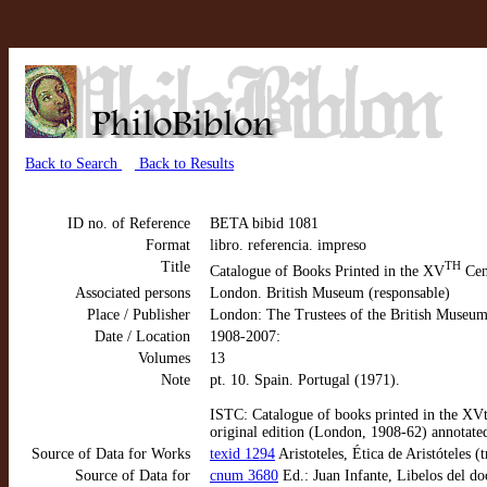
Back to Search
Back to Results
ID no. of Reference
BETA bibid 1081
Format
libro. referencia. impreso
Title
TH
Catalogue of Books Printed in the XV
Cen
Associated persons
London. British Museum (responsable)
Place / Publisher
London: The Trustees of the British Museu
Date / Location
1908-2007:
Volumes
13
Note
pt. 10. Spain. Portugal (1971).
ISTC: Catalogue of books printed in the XVt
original edition (London, 1908-62) annotat
Source of Data for Works
texid 1294
Aristoteles, Ética de Aristóteles
Source of Data for
cnum 3680
Ed.: Juan Infante, Libelos del do