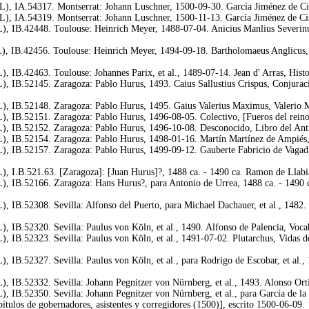
L), IA.54317. Montserrat: Johann Luschner, 1500-09-30. García Jiménez de Cisn
), IA.54319. Montserrat: Johann Luschner, 1500-11-13. García Jiménez de Cisne
), IB.42448. Toulouse: Heinrich Meyer, 1488-07-04. Anicius Manlius Severinus
), IB.42456. Toulouse: Heinrich Meyer, 1494-09-18. Bartholomaeus Anglicus, 
, IB.42463. Toulouse: Johannes Parix, et al., 1489-07-14. Jean d' Arras, Hist
, IB.52145. Zaragoza: Pablo Hurus, 1493. Caius Sallustius Crispus, Conjuració
), IB.52148. Zaragoza: Pablo Hurus, 1495. Gaius Valerius Maximus, Valerio M
), IB.52151. Zaragoza: Pablo Hurus, 1496-08-05. Colectivo, [Fueros del rei
), IB.52152. Zaragoza: Pablo Hurus, 1496-10-08. Desconocido, Libro del Anti
L), IB.52154. Zaragoza: Pablo Hurus, 1498-01-16. Martín Martínez de Ampiés
), IB.52157. Zaragoza: Pablo Hurus, 1499-09-12. Gauberte Fabricio de Vagad
L), I.B.521.63. [Zaragoza]: [Juan Hurus]?, 1488 ca. - 1490 ca. Ramon de Ll
), IB.52166. Zaragoza: Hans Hurus?, para Antonio de Urrea, 1488 ca. - 1490 c
, IB.52308. Sevilla: Alfonso del Puerto, para Michael Dachauer, et al., 1482.
, IB.52320. Sevilla: Paulus von Köln, et al., 1490. Alfonso de Palencia, Voca
, IB.52323. Sevilla: Paulus von Köln, et al., 1491-07-02. Plutarchus, Vidas d
, IB.52327. Sevilla: Paulus von Köln, et al., para Rodrigo de Escobar, et al., 
), IB.52332. Sevilla: Johann Pegnitzer von Nürnberg, et al., 1493. Alonso Ort
, IB.52350. Sevilla: Johann Pegnitzer von Nürnberg, et al., para García de la 
ítulos de gobernadores, asistentes y corregidores (1500)], escrito 1500-06-09.