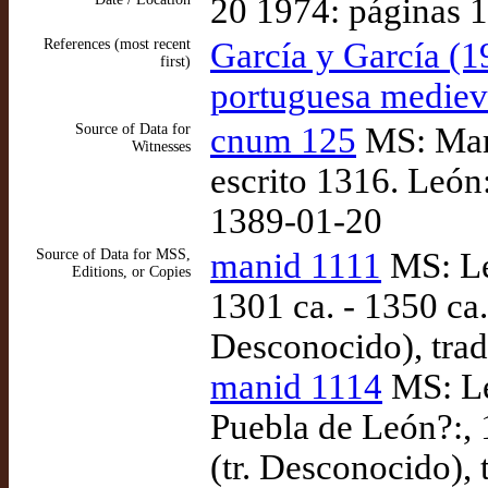
20 1974: páginas 
References (most recent
García y García (1
first)
portuguesa mediev
Source of Data for
cnum 125
MS: Mart
Witnesses
escrito 1316. León
1389-01-20
Source of Data for MSS,
manid 1111
MS: Le
Editions, or Copies
1301 ca. - 1350 ca.
Desconocido), tra
manid 1114
MS: Le
Puebla de León?:, 
(tr. Desconocido),