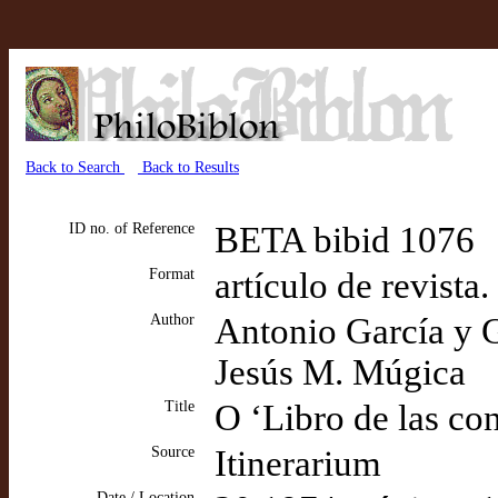
Back to Search
Back to Results
ID no. of Reference
BETA bibid 1076
Format
artículo de revista
Author
Antonio García y 
Jesús M. Múgica
Title
O ‘Libro de las co
Source
Itinerarium
Date / Location