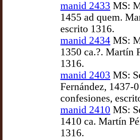
manid 2433
MS: Ma
1455 ad quem. Mart
escrito 1316.
manid 2434
MS: Mo
1350 ca.?. Martín P
1316.
manid 2403
MS: Se
Fernández, 1437-01
confesiones, escrit
manid 2410
MS: Se
1410 ca. Martín Pér
1316.