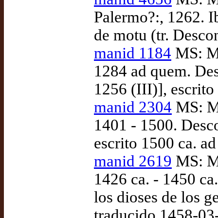
Palermo?:, 1262. 
de motu (tr. Desco
manid 1184
MS: Ma
1284 ad quem. Des
1256 (III)], escrit
manid 2304
MS: Ma
1401 - 1500. Desco
escrito 1500 ca. a
manid 2619
MS: Ma
1426 ca. - 1450 ca
los dioses de los g
traducido 1458-03