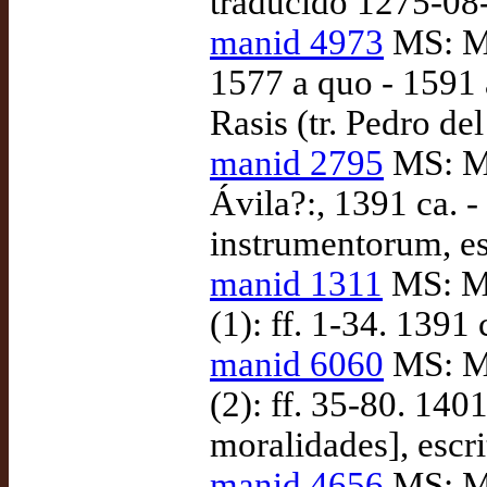
traducido 1275-08
manid 4973
MS: Ma
1577 a quo - 1591 
Rasis (tr. Pedro de
manid 2795
MS: Ma
Ávila?:, 1391 ca. 
instrumentorum, es
manid 1311
MS: Ma
(1): ff. 1-34. 1391 
manid 6060
MS: Ma
(2): ff. 35-80. 140
moralidades], escr
manid 4656
MS: Ma