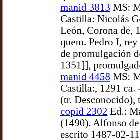
manid 3813
MS: Ma
Castilla: Nicolás G
León, Corona de, 
quem. Pedro I, rey
de promulgación d
1351]], promulgad
manid 4458
MS: Ma
Castilla:, 1291 ca
(tr. Desconocido),
copid 2302
Ed.: M
(1490). Alfonso de
escrito 1487-02-11