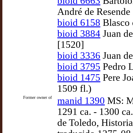
bioid 6663
Bartolo
André de Resende
bioid 6158
Blasco d
bioid 3884
Juan de
[1520]
bioid 3336
Juan de 
bioid 3795
Pedro L
bioid 1475
Pere Jo
1509 fl.)
Former owner of
manid 1390
MS: Ma
1291 ca. - 1300 ca
de Toledo, Historia