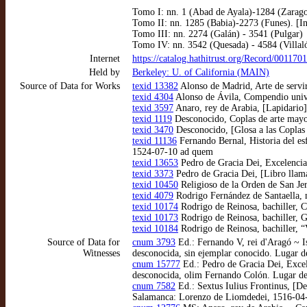
Tomo I: nn. 1 (Abad de Ayala)-1284 (Zarag
Tomo II: nn. 1285 (Babia)-2273 (Funes). [In
Tomo III: nn. 2274 (Galán) - 3541 (Pulgar)
Tomo IV: nn. 3542 (Quesada) - 4584 (Villal
Internet
https://catalog.hathitrust.org/Record/001170
Held by
Berkeley: U. of California (MAIN)
Source of Data for Works
texid 13382
Alonso de Madrid, Arte de servi
texid 4304
Alonso de Ávila, Compendio univers
texid 3597
Anaro, rey de Arabia, [Lapidario]
texid 1119
Desconocido, Coplas de arte mayor
texid 3470
Desconocido, [Glosa a las Coplas
texid 11136
Fernando Bernal, Historia del es
1524-07-10 ad quem
texid 13653
Pedro de Gracia Dei, Excelencias
texid 3373
Pedro de Gracia Dei, [Libro llama
texid 10450
Religioso de la Orden de San Je
texid 4079
Rodrigo Fernández de Santaella, m
texid 10174
Rodrigo de Reinosa, bachiller, 
texid 10173
Rodrigo de Reinosa, bachiller, G
texid 10184
Rodrigo de Reinosa, bachiller, “
Source of Data for
cnum 3793
Ed.: Fernando V, rei d'Aragó ~ I
Witnesses
desconocida, sin ejemplar conocido. Lugar d
cnum 15777
Ed.: Pedro de Gracia Dei, Excel
desconocida, olim Fernando Colón. Lugar d
cnum 7582
Ed.: Sextus Iulius Frontinus, [De
Salamanca: Lorenzo de Liomdedei, 1516-04