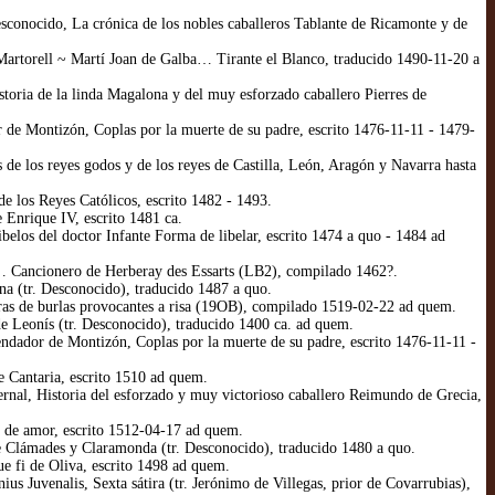
conocido, La crónica de los nobles caballeros Tablante de Ricamonte y de
Martorell ~ Martí Joan de Galba… Tirante el Blanco, traducido 1490-11-20 a
toria de la linda Magalona y del muy esforzado caballero Pierres de
de Montizón, Coplas por la muerte de su padre, escrito 1476-11-11 - 1479-
los reyes godos y de los reyes de Castilla, León, Aragón y Navarra hasta
los Reyes Católicos, escrito 1482 - 1493.
Enrique IV, escrito 1481 ca.
elos del doctor Infante Forma de libelar, escrito 1474 a quo - 1484 ad
… Cancionero de Herberay des Essarts (LB2), compilado 1462?.
a (tr. Desconocido), traducido 1487 a quo.
ras de burlas provocantes a risa (19OB), compilado 1519-02-22 ad quem.
e Leonís (tr. Desconocido), traducido 1400 ca. ad quem.
dador de Montizón, Coplas por la muerte de su padre, escrito 1476-11-11 -
e Cantaria, escrito 1510 ad quem.
rnal, Historia del esforzado y muy victorioso caballero Reimundo de Grecia,
 de amor, escrito 1512-04-17 ad quem.
e Clámades y Claramonda (tr. Desconocido), traducido 1480 a quo.
e fi de Oliva, escrito 1498 ad quem.
s Juvenalis, Sexta sátira (tr. Jerónimo de Villegas, prior de Covarrubias),