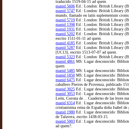
traducido 1519-04-15 ad quem.
manid 5606
Ed.: London: British Library (BL
manid 5747
Ed.: London: British Library (BL
mundo, llamado en latín suplementum cronica
manid 5719
Ed.: London: British Library (B
manid 1398
Ed.: London: British Library (BL
manid 1931
Ed.: London: British Library (B
manid 5202
Ed.: London: British Library (BL
escrito 1511-01-11 ad quem.
manid 4185
Ed.: London: British Library (BL
manid 5287
Ed.: London: British Library (B
[UC13], escrito 1513-07-07 ad quem.
manid 5323
Ed.: London: British Library (BL
manid 4861
MS: Lugar desconocido: Bibliotec
quem.
manid 5485
MS: Lugar desconocido: Bibliote
manid 1850
MS: Lugar desconocido: Bibliote
manid 6475
Ed.: Lugar desconocido: Bibliot
caballero Pierres de Provenza, publicado 15
manid 3025
Ed.: Lugar desconocido: Bibliote
manid 3053
Ed.: Lugar desconocido: Bibliote
León, Corona de… Cuaderno de las leyes nue
manid 6314
Ed.: Lugar desconocido: Bibliot
cristianisima reina de España doña Isabel d
manid 1980
Ed.: Lugar desconocido: Bibliote
de Talavera, escrito 1438-03-15.
manid 5003
Ed.: Lugar desconocido: Bibliote
ad quem?.