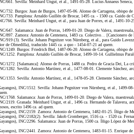
C/661. Sevilla: Meinhard Ungut, et al., 1491-05-28. Lucius Annaeus Seneca, [
C/732. Burgos: Juan de Burgos, 1497-05-06. Alonso de Cartagena, obispo de B
C/733. Pamplona: Arnaldo Guillén de Brocar, 1495 ca. - 1500 ca. Guido de Co
766. Sevilla: Meinhard Ungut, et al., para Juan de Porres, et al., 1491-10-25.
C/647. Salamanca: Juan de Porras, 1499-01-20. Diego de Valera, maestresala,
NC/897. Zamora: Antonio de Centenera, 1483 ca. Colectivo… [Cancionero de 
C/919 (3). Sevilla: Johann Pegnitzer von Nürnberg, et al., para Guido Lavezz
ñor de Olmedilla), traducido 1445 ca. a quo - 1454-07-21 ad quem.
C/1249. Burgos: Friedrich Biel, 1487-06-20. Alonso de Cartagena, obispo de B
C/1252. Pamplona: Arnaldo Guillén de Brocar, 1499-10-14. Gullielmus Paraldu
C/1272. [Salamanca]: Alonso de Porras, 1488 ca. Pedro de Gracia Dei, La crian
C/1282. Sevilla: Antonio Martínez, et al., 1477-08-01. Clemente Sánchez, arc
C/1353. Sevilla: Antonio Martínez, et al., 1478-05-28. Clemente Sánchez, arc
yangos), INC/1512. Sevilla: Johann Pegnitzer von Nürnberg, et al., 1499-08
quem.
C/1768. Salamanca: Juan de Porras, 1499-01-20. Diego de Valera, maestresala
C/2119. Granada: Meinhard Ungut, et al., 1496 ca. Hernando de Talavera, arz
hosos, escrito 1496 ca. ad quem.
yangos), INC/2159. Zamora: Antonio de Centenera, 1482-01-25. Íñigo de Mend
yangos), INC/2182(2). Sevilla: Jakob Cromberger, 1516 ca. - 1520 ca. Fernand
yangos), INC/2296. Salamanca: Juan de Porras, 1500 ca. Íñigo López de Mendo
yangos), INC/2441. Zamora: Antonio de Centenera, 1483-01-15. Enrique de Ar