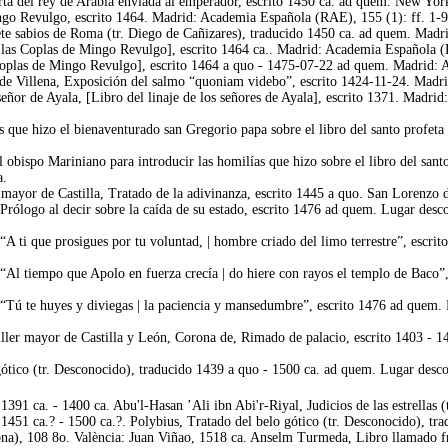
a del rey de Arabia enviada al emperador, escrito 1450 ca. ad quem. New Yor
o Revulgo, escrito 1464. Madrid: Academia Española (RAE), 155 (1): ff. 1-9
te sabios de Roma (tr. Diego de Cañizares), traducido 1450 ca. ad quem. Mad
las Coplas de Mingo Revulgo], escrito 1464 ca.. Madrid: Academia Española (
oplas de Mingo Revulgo], escrito 1464 a quo - 1475-07-22 ad quem. Madrid: A
e Villena, Exposición del salmo “quoniam videbo”, escrito 1424-11-24. Madr
ñor de Ayala, [Libro del linaje de los señores de Ayala], escrito 1371. Madrid
que hizo el bienaventurado san Gregorio papa sobre el libro del santo profeta
 obispo Mariniano para introducir las homilías que hizo sobre el libro del sant
a.
mayor de Castilla, Tratado de la adivinanza, escrito 1445 a quo. San Lorenzo de
rólogo al decir sobre la caída de su estado, escrito 1476 ad quem. Lugar desc
 ti que prosigues por tu voluntad, | hombre criado del limo terrestre”, escri
Al tiempo que Apolo en fuerza crecía | do hiere con rayos el templo de Baco”
Tú te huyes y diviegas | la paciencia y mansedumbre”, escrito 1476 ad quem. L
er mayor de Castilla y León, Corona de, Rimado de palacio, escrito 1403 - 140
ótico (tr. Desconocido), traducido 1439 a quo - 1500 ca. ad quem. Lugar desco
391 ca. - 1400 ca. Abu'l-Hasan ’Ali ibn Abi'r-Riyal, Judicios de las estrellas
451 ca.? - 1500 ca.?. Polybius, Tratado del belo gótico (tr. Desconocido), tr
na), 108 8o. València: Juan Viñao, 1518 ca. Anselm Turmeda, Libro llamado 