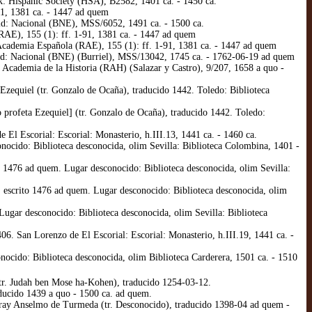
k: Hispanic Society (HSA), B2582, 1401 ca. - 1450 ca.
1, 1381 ca. - 1447 ad quem
rid: Nacional (BNE), MSS/6052, 1491 ca. - 1500 ca.
RAE), 155 (1): ff. 1-91, 1381 ca. - 1447 ad quem
cademia Española (RAE), 155 (1): ff. 1-91, 1381 ca. - 1447 ad quem
id: Nacional (BNE) (Burriel), MSS/13042, 1745 ca. - 1762-06-19 ad quem
: Academia de la Historia (RAH) (Salazar y Castro), 9/207, 1658 a quo -
 Ezequiel (tr. Gonzalo de Ocaña), traducido 1442. Toledo: Biblioteca
o profeta Ezequiel] (tr. Gonzalo de Ocaña), traducido 1442. Toledo:
 El Escorial: Escorial: Monasterio, h.III.13, 1441 ca. - 1460 ca.
onocido: Biblioteca desconocida, olim Sevilla: Biblioteca Colombina, 1401 -
to 1476 ad quem. Lugar desconocido: Biblioteca desconocida, olim Sevilla:
, escrito 1476 ad quem. Lugar desconocido: Biblioteca desconocida, olim
ugar desconocido: Biblioteca desconocida, olim Sevilla: Biblioteca
6. San Lorenzo de El Escorial: Escorial: Monasterio, h.III.19, 1441 ca. -
nocido: Biblioteca desconocida, olim Biblioteca Carderera, 1501 ca. - 1510
 (tr. Judah ben Mose ha-Kohen), traducido 1254-03-12.
aducido 1439 a quo - 1500 ca. ad quem.
fray Anselmo de Turmeda (tr. Desconocido), traducido 1398-04 ad quem -