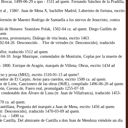
 Brocar, 1499-06-29 a quo - 1511 ad quem. Fernando Sánchez de la Pradilla,
t al., 1586!. Juan de Mena X, bachiller Madrid, Laberinto de fortuna, escrito
rmón de Maestre Rodrigo de Santaella a los siervos de Jesucristo, contra
lá de Henares: Stanislaw Polak, 1502-04 ca. ad quem. Diego Guillén de
quem.
na, protonotario, Diálogo de vita beata, escrito 1463.
2-04-26. Desconocido… Flor de virtudes (tr. Desconocido), traducido
aflor, traducido 1512 ad quem.
01-04-10. Jorge Manrique, comendador de Montizón, Coplas por la muerte de
 1800. Enrique de Aragón, marqués de Villena, Obras, escrito 1434 ad
so y prosa (MH2), escrito 1510-01-13 ad quem?.
ñor de El Carpio, Aviso para cuerdos, escrito 1500 ca. ad quem.
or de León, Cancionero de las obras (96JE), compilado 1496-06-20 ad quem.
ón, Corona de, Fuero real, promulgado 1255-07-18.
ndestable don Álvaro de Luna (tr. Juan de Villafranca), traducido 1453-
70 ca. ad quem.
tillana, Pregunta del marqués a Juan de Mena, escrito 1456 ad quem.
tr. Desconocido), traducido 1470-03-09 ad quem.
 ca. - 1490 ca.
Castilla, Del almirante de Castilla a don Juan de Mendoza viéndole un día