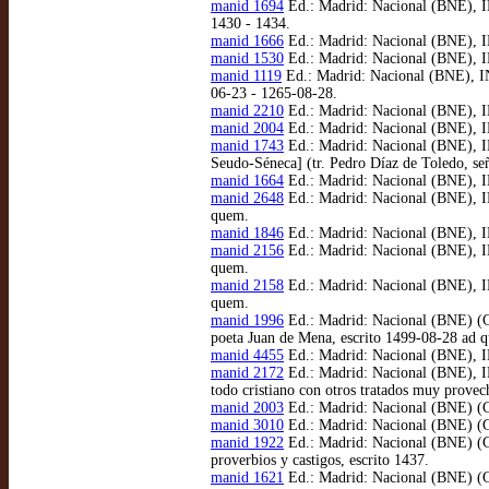
manid 1694
Ed.: Madrid: Nacional (BNE), IN
1430 - 1434.
manid 1666
Ed.: Madrid: Nacional (BNE), IN
manid 1530
Ed.: Madrid: Nacional (BNE), IN
manid 1119
Ed.: Madrid: Nacional (BNE), INC/
06-23 - 1265-08-28.
manid 2210
Ed.: Madrid: Nacional (BNE), IN
manid 2004
Ed.: Madrid: Nacional (BNE), I
manid 1743
Ed.: Madrid: Nacional (BNE), IN
Seudo-Séneca] (tr. Pedro Díaz de Toledo, se
manid 1664
Ed.: Madrid: Nacional (BNE), IN
manid 2648
Ed.: Madrid: Nacional (BNE), IN
quem.
manid 1846
Ed.: Madrid: Nacional (BNE), IN
manid 2156
Ed.: Madrid: Nacional (BNE), IN
quem.
manid 2158
Ed.: Madrid: Nacional (BNE), IN
quem.
manid 1996
Ed.: Madrid: Nacional (BNE) (Ga
poeta Juan de Mena, escrito 1499-08-28 ad 
manid 4455
Ed.: Madrid: Nacional (BNE), IN
manid 2172
Ed.: Madrid: Nacional (BNE), IN
todo cristiano con otros tratados muy provec
manid 2003
Ed.: Madrid: Nacional (BNE) (Ga
manid 3010
Ed.: Madrid: Nacional (BNE) (Ga
manid 1922
Ed.: Madrid: Nacional (BNE) (Ga
proverbios y castigos, escrito 1437.
manid 1621
Ed.: Madrid: Nacional (BNE) (Ga