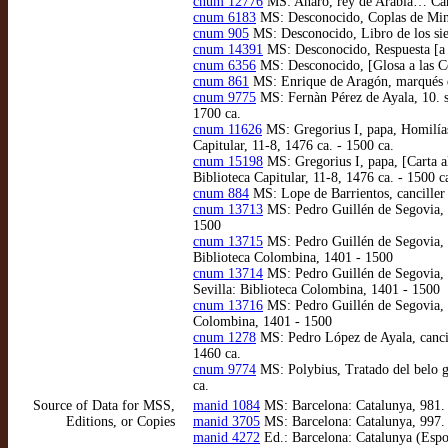
cnum 12776
MS: Anaro, rey de Arabia… Cart
cnum 6183
MS: Desconocido, Coplas de Ming
cnum 905
MS: Desconocido, Libro de los sie
cnum 14391
MS: Desconocido, Respuesta [a 
cnum 6356
MS: Desconocido, [Glosa a las C
cnum 861
MS: Enrique de Aragón, marqués d
cnum 9775
MS: Fernàn Pérez de Ayala, 10. se
1700 ca.
cnum 11626
MS: Gregorius I, papa, Homilías 
Capitular, 11-8, 1476 ca. - 1500 ca.
cnum 15198
MS: Gregorius I, papa, [Carta al
Biblioteca Capitular, 11-8, 1476 ca. - 1500 c
cnum 884
MS: Lope de Barrientos, canciller 
cnum 13713
MS: Pedro Guillén de Segovia, P
1500
cnum 13715
MS: Pedro Guillén de Segovia, “A
Biblioteca Colombina, 1401 - 1500
cnum 13714
MS: Pedro Guillén de Segovia, “
Sevilla: Biblioteca Colombina, 1401 - 1500
cnum 13716
MS: Pedro Guillén de Segovia, “
Colombina, 1401 - 1500
cnum 1278
MS: Pedro López de Ayala, cancill
1460 ca.
cnum 9774
MS: Polybius, Tratado del belo g
ca.
Source of Data for MSS,
manid 1084
MS: Barcelona: Catalunya, 981. 1
Editions, or Copies
manid 3705
MS: Barcelona: Catalunya, 997. 1
manid 4272
Ed.: Barcelona: Catalunya (Espo