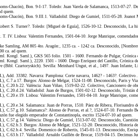
oms-Chacón), Bon. 9-I-17. Toledo: Juan Varela de Salamanca, 1513-07-27. Des
 ad quem.
oms-Chacón), Bon. 9.III.1. Valladolid: Diego de Gumiel, 1511-05-28. Joanot 
Robert S. Turner?. Toledo: [Miguel de Eguía], 1526-10-12. Desconocido, La his
 T. IV. Lisboa: Valentim Fernandes, 1501-04-10. Jorge Manrique, comendador 
amling, AM 805 4to. Aragón:, 1235 ca. - 1242 ca. Desconocido, [Nombres de 
300 ca. ad quem.
 Kongl. Saml.), GKS 565 folio. 1501 - 1600. Fernando de Pulgar, Crónica de 
 Kongl. Saml.), 2220. 1501 - 1600. Diego Enríquez del Castillo, Crónica de 
bl. Czartoryskich). Sevilla: Meinhard Ungut, et al., 1497. Juan Infante, Lib
L), Add. 33382. Navarra: Pamplona: Corte navarra, 1462? - 1463?. Colectivo
L), C.7.a.17. Burgos: Alonso de Melgar, 1524-11-08. Desconocido, Paris y Vian
L), C.20.b.22. València: Juan Viñao, 1519-02-22. Colectivo, Cancionero de ob
), C.20.d.24. Valladolid: Juan de Burgos, 1501-02-12. Desconocido, Tristán d
L), C.20.e.19. Lisboa: Valentim Fernandes, 1501-04-10. Jorge Manrique, comen
), C.20.e.34. Salamanca: Juan de Porras, 1510. Páez de Ribera, Florisandro d
), C.57.g.10. Salamanca?: Alonso de Porras, et al.?, 1524-07-10. Fernando Be
orazón fue elegido emperador de Constantinopla, escrito 1524-07-10 ad quem.
L), C.57.g.14. València: Diego de Gumiel, 1513-07-02. Desconocido, Cuestión
L), C.62.b.3. Burgos: Alonso de Melgar, 1521-12-20. Desconocido, Historia d
L), C.62.b.4. Sevilla: Domenico de Robertis, 1545-01-13. Desconocido, Enriqu
), C.63.b.17. Valladolid: Arnaldo Guillén de Brocar, 1519-04-15. Decimus Juniu