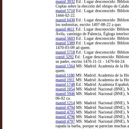
manid 3032
Ed.: Lugar desconocido: Bibliot
Coplas sobre la elección del obispo de Calah
manid 5710
Ed.: Lugar desconocido: Bibliote
1444-02-22.
manid 6430
Ed.: Lugar desconocido: Bibliote
los sodomitas, escrito 1497-08-22 a quo.
manid 4611
Ed.: Lugar desconocido: Bibliot
Ávila, canónigo de Palencia, Égloga interloc
manid 5603
Ed.: Lugar desconocido: Bibliote
manid 5389
Ed.: Lugar desconocido: Bibliot
1470-03-09 ad quem.
manid 5718
Ed.: Lugar desconocido: Bibliot
copid 3292
Ed.: Lugar desconocido: Bibliote
su padre, escrito 1476-11-11 - 1479-04-24.
manid 1564
MS: Madrid: Academia de la Hist
quem.
manid 1180
MS: Madrid: Academia de la His
manid 1911
MS: Madrid: Academia de la Hist
manid 1748
Ed.: Madrid: Academia Española 
manid 1054
MS: Madrid: Nacional (BNE), MS
manid 5946
MS: Madrid: Nacional (BNE), MSS
06-02 ca.
manid 1214
MS: Madrid: Nacional (BNE), MS
manid 4794
MS: Madrid: Nacional (BNE), MSS
manid 4795
MS: Madrid: Nacional (BNE), MSS
manid 4796
MS: Madrid: Nacional (BNE), MSS
manid 4797
MS: Madrid: Nacional (BNE), MSS
rapada la barba, porque se parecían muchas a