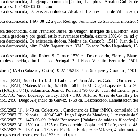
eca desconocida, sin ejemplar conocido [Colón]. Pamplona: Arnaldo Guillén de
orra, escrito 1499-09-06 a quo.
ca desconocida, De existencia dudosa. Alcalá de Henares: Juan de Villanueva, e
ca desconocida. 1497-08-22 a quo. Rodrigo Fernández de Santaella, maestro, Se
eca desconocida, olim Francisco Rafael de Uhagón, marqués de Laurencín. Alca
utoria graciosa y por gentil estilo nuevamente trobada, escrito 1502-04 ca. ad 
ca desconocida, De existencia dudosa. Medina del Campo?:, 1541?. Juan de Luce
eca desconocida, olim Colón Regestrum n. 3245. Toledo: Pedro Hagenbach, 150
eca desconocida, olim Robert S. Turner. 1530 ca. Desconocido, Flores y Blanc
ca desconocida, olim Luis I de Portugal [?]. Lisboa: Valentim Fernandes, 15
oria (RAH) (Salazar y Castro), 9-27-4/5218. Juan Sempere y Guarinos, 1701 -
toria (RAH), 9/5535. 1510-01-13 ad quem?. Juan Álvarez Gato… Obras en ver
oria (RAH) (Mateos Murillo), 9/5849. 1601 - 1700. Diego López de Haro, 9. se
(RAE), I-8 (1). Salamanca: Juan de Porras, 1496-06-20. Juan del Encina, pri
S/710. Vasco Lourenço de Tuy, 1301 - 1400. Alfonso X, rey de Castilla y Le
/2496. Diego Alejandro de Gálvez, 1768 ca. Desconocido, Lamentación del co
S/2882 (1). 1470 ca. Colectivo… Cancionero de Híjar (MN6), compilado 14
/2882 (2). Nicosia:, 1469-05-03. Íñigo López de Mendoza, 1. marqués de San
/2882 (3). 1470-03-09. Jafudà Bonsenyor, [Palabras de sabios y filósofos] (
/2882 (4). 1501 ca. - 1525 ca. Desconocido, Coplas del Tabefe, escrito 1485
/2882 (5). 1501 ca. - 1525 ca. Fadrique Enríquez de Velasco, 4. almirante de 
rrugas en el rostro, escrito 1525 ca. ad quem.