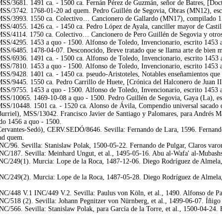
/3681. 1491 ca. - 1500 ca. Fernán Pérez de Guzmán, señor de Batres, [Doctri
S/3742. 1768-01-20 ad quem. Pedro Guillén de Segovia, Obras (MN12), escr
SS/3993. 1550 ca. Colectivo… Cancionero de Gallardo (MN17), compilado 1
/4055. 1426 ca. - 1450 ca. Pedro López de Ayala, canciller mayor de Castill
S/4114. 1750 ca. Colectivo… Cancionero de Pero Guillén de Segovia y otros
S/4295. 1453 a quo - 1500. Alfonso de Toledo, Invencionario, escrito 1453 
/6485. 1478-04-07. Desconocido, Breve tratado que se llama arte de bien mor
/6936. 1491 ca. - 1500 ca. Alfonso de Toledo, Invencionario, escrito 1453 
S/7810. 1453 a quo - 1500. Alfonso de Toledo, Invencionario, escrito 1453 
/9428. 1401 ca. - 1450 ca. pseudo-Aristoteles, Notables enseñamientos que en
/9445. 1550 ca. Pedro Carrillo de Huete, [Crónica del Halconero de Juan II]
S/9755. 1453 a quo - 1500. Alfonso de Toledo, Invencionario, escrito 1453 
S/10065. 1469-10-08 a quo - 1500. Pedro Guillén de Segovia, Gaya (La), es
/10448. 1501 ca. - 1520 ca. Alonso de Ávila, Compendio universal sacado de la
rriel), MSS/13042. Francisco Javier de Santiago y Palomares, para Andrés M
do 1456 a quo - 1500.
ervantes-Sedó), CERV.SEDÓ/8646. Sevilla: Fernando de Lara, 1596. Fernando 
 ad quem.
C/96. Sevilla: Stanislaw Polak, 1500-05-22. Fernando de Pulgar, Claros varon
C/187. Sevilla: Meinhard Ungut, et al., 1495-05-16. Abu al-Wafa' al-Mubashsh
/249(1). Murcia: Lope de la Roca, 1487-12-06. Diego Rodríguez de Almela, arci
C/249(2). Murcia: Lope de la Roca, 1487-05-28. Diego Rodríguez de Almela, ar
C/448 V.1 INC/449 V.2. Sevilla: Paulus von Köln, et al., 1490. Alfonso de Pal
C/518 (2). Sevilla: Johann Pegnitzer von Nürnberg, et al., 1499-06-07. Íñigo
/566. Sevilla: Stanislaw Polak, para García de la Torre, et al., 1500-04-24. F