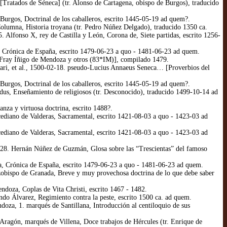
Tratados de Séneca] (tr. Alonso de Cartagena, obispo de Burgos), traducido
urgos, Doctrinal de los caballeros, escrito 1445-05-19 ad quem?.
lumna, Historia troyana (tr. Pedro Núñez Delgado), traducido 1350 ca.
 Alfonso X, rey de Castilla y León, Corona de, Siete partidas, escrito 1256-
 Crónica de España, escrito 1479-06-23 a quo - 1481-06-23 ad quem.
Fray Íñigo de Mendoza y otros (83*IM)], compilado 1479.
ari, et al., 1500-02-18. pseudo-Lucius Annaeus Seneca… [Proverbios del
urgos, Doctrinal de los caballeros, escrito 1445-05-19 ad quem?.
s, Enseñamiento de religiosos (tr. Desconocido), traducido 1499-10-14 ad
za y virtuosa doctrina, escrito 1488?.
ediano de Valderas, Sacramental, escrito 1421-08-03 a quo - 1423-03 ad
ediano de Valderas, Sacramental, escrito 1421-08-03 a quo - 1423-03 ad
-28. Hernán Núñez de Guzmán, Glosa sobre las “Trescientas” del famoso
, Crónica de España, escrito 1479-06-23 a quo - 1481-06-23 ad quem.
obispo de Granada, Breve y muy provechosa doctrina de lo que debe saber
oza, Coplas de Vita Christi, escrito 1467 - 1482.
o Álvarez, Regimiento contra la peste, escrito 1500 ca. ad quem.
za, 1. marqués de Santillana, Introducción al centiloquio de sus
agón, marqués de Villena, Doce trabajos de Hércules (tr. Enrique de