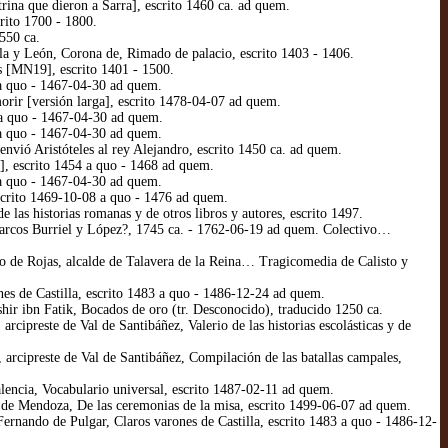
na que dieron a Sarra], escrito 1460 ca. ad quem.
ito 1700 - 1800.
550 ca.
a y León, Corona de, Rimado de palacio, escrito 1403 - 1406.
 [MN19], escrito 1401 - 1500.
a quo - 1467-04-30 ad quem.
ir [versión larga], escrito 1478-04-07 ad quem.
a quo - 1467-04-30 ad quem.
a quo - 1467-04-30 ad quem.
vió Aristóteles al rey Alejandro, escrito 1450 ca. ad quem.
, escrito 1454 a quo - 1468 ad quem.
a quo - 1467-04-30 ad quem.
crito 1469-10-08 a quo - 1476 ad quem.
s historias romanas y de otros libros y autores, escrito 1497.
arcos Burriel y López?, 1745 ca. - 1762-06-19 ad quem. Colectivo…
de Rojas, alcalde de Talavera de la Reina… Tragicomedia de Calisto y
es de Castilla, escrito 1483 a quo - 1486-12-24 ad quem.
ir ibn Fatik, Bocados de oro (tr. Desconocido), traducido 1250 ca.
preste de Val de Santibáñez, Valerio de las historias escolásticas y de
cipreste de Val de Santibáñez, Compilación de las batallas campales,
encia, Vocabulario universal, escrito 1487-02-11 ad quem.
 de Mendoza, De las ceremonias de la misa, escrito 1499-06-07 ad quem.
ernando de Pulgar, Claros varones de Castilla, escrito 1483 a quo - 1486-12-