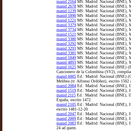
manid 2164
MS: Madrid: Nacional (BNE), MSS
manid 2678
MS: Madrid: Nacional (BNE), MS
manid 1239
MS: Madrid: Nacional (BNE), M
manid 1890
MS: Madrid: Nacional (BNE), MSS
manid 1221
MS: Madrid: Nacional (BNE), MS
manid 3379
MS: Madrid: Nacional (BNE), MS
manid 3734
MS: Madrid: Nacional (BNE), MSS
manid 1521
MS: Madrid: Nacional (BNE), MSS
manid 3380
MS: Madrid: Nacional (BNE), MS
manid 3292
MS: Madrid: Nacional (BNE), MSS
manid 3293
MS: Madrid: Nacional (BNE), MSS
manid 3381
MS: Madrid: Nacional (BNE), MS
manid 1849
MS: Madrid: Nacional (BNE), MS
manid 4893
MS: Madrid: Nacional (BNE), MSS
manid 1625
MS: Madrid: Nacional (BNE) (Bu
Cancionero de la Colombina (SV2), compila
manid 6005
Ed.: Madrid: Nacional (BNE) (C
Melibea (tr. Alfonso Ordóñez), escrito 1502
manid 2084
Ed.: Madrid: Nacional (BNE), IN
manid 1519
Ed.: Madrid: Nacional (BNE), IN
manid 2115
Ed.: Madrid: Nacional (BNE), INC
España, escrito 1472.
manid 2105
Ed.: Madrid: Nacional (BNE), IN
escrito 1481-12-20.
manid 2047
Ed.: Madrid: Nacional (BNE), IN
manid 2009
Ed.: Madrid: Nacional (BNE), IN
manid 2083
Ed.: Madrid: Nacional (BNE), INC
24 ad quem.