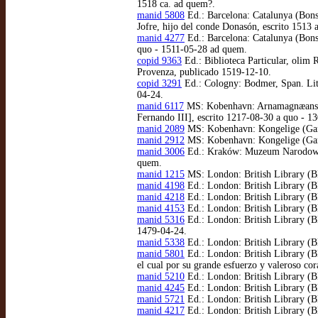
1518 ca. ad quem?.
manid 5808
Ed.: Barcelona: Catalunya (Bons
Jofre, hijo del conde Donasón, escrito 1513
manid 4277
Ed.: Barcelona: Catalunya (Bons
quo - 1511-05-28 ad quem.
copid 9363
Ed.: Biblioteca Particular, olim 
Provenza, publicado 1519-12-10.
copid 3291
Ed.: Cologny: Bodmer, Span. Lit.
04-24.
manid 6117
MS: Kobenhavn: Arnamagnæanske S
Fernando III], escrito 1217-08-30 a quo - 1
manid 2089
MS: Kobenhavn: Kongelige (Gaml.
manid 2912
MS: Kobenhavn: Kongelige (Gaml.
manid 3006
Ed.: Kraków: Muzeum Narodowe (Bi
quem.
manid 1215
MS: London: British Library (B
manid 4198
Ed.: London: British Library (B
manid 4218
Ed.: London: British Library (B
manid 4153
Ed.: London: British Library (BL
manid 5316
Ed.: London: British Library (B
1479-04-24.
manid 5338
Ed.: London: British Library (BL
manid 5801
Ed.: London: British Library (BL
el cual por su grande esfuerzo y valeroso c
manid 5210
Ed.: London: British Library (B
manid 4245
Ed.: London: British Library (B
manid 5721
Ed.: London: British Library (B
manid 4217
Ed.: London: British Library (BL