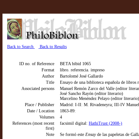
Back to Search
Back to Results
ID no. of Reference
BETA bibid 1065
Format
libro. referencia. impreso
Author
Bartolomé José Gallardo
Title
Ensayo de una biblioteca española de libros r
Associated persons
Manuel Remón Zarco del Valle (editor literar
José Sancho Rayón (editor literario)
Marcelino Menéndez Pelayo (editor literario
Place / Publisher
Madrid: I-II: M. Rivadeneyra; III-IV Manuel
Date / Location
1863-89:
Volumes
4
References (most recent
facsimil digital:
HathiTrust (2008-)
first)
Note
Se formó este
Ensay
de las papeletas de Gal