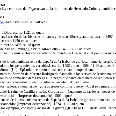
oza)
cluye extractos del
Regestrium
de la biblioteca de Hernando Colón y también co
ón)
154
HathiTrust visto 2015-09-25
r a Dios, escrito 1521 ad quem
al sacado de las historias romanas y de otros libros y autores, escrito 1497
, escrito 1450 ca. ad quem
, escrito 1498 ca. ad quem
 de Mingo Revulgo], escrito 1464 a quo - 1475-07-22 ad quem
forzado y muy victorioso caballero Reimundo de Grecia, el cual por su grande e
 de la cristianisima reina de España doña Isabel de gloriosa memoria, escrit
do de los pensamientos variables], escrito 1492 a quo - 1504-11-26 ad quem?
rónimo (Un), Epístola que envió a una su hermana, mujer devota
aestro, Sermón de Maestre Rodrigo de Santaella a los siervos de Jesucristo, co
Coplas de cómo una dama ruega a un negro que cante en manera de requiebro y 
racioso razonamiento de dos rufianes, escrito 1519 ad quem?
Vos, señora, a desamarme | yo a quereros como os quiero | ¿Cuál se cansará pri
sabel I, reina de Castilla y León, Corona de… Cuaderno de las leyes nuevas de
esconocido: [Impresor desconocido], 1501 a quo?.
encias de la cristianisima reina de España doña Isabel de gloriosa memoria, e
esconocido: [Impresor desconocido], 1524-11-12 ad quem.
 los ejemplos, consejos y avisos de la guerra] (tr. Diego Guillén de Ávila, c
-01.