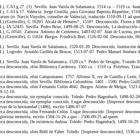
), C.63.g.27. (1). Sevilla: Juan Varela de Salamanca, 1514 ca. - 1519 ca. Juan 
), C.63.k.17. València: Jorge Costilla, para Giovanni Baptista Riquelme, 1510
rum (tr. Narcís Vinyoles, conseller de València), traducido 1510-09-11 ad qu
L) (Grenville), G.10203. Alcalá de Henares?:, 1510?. Desconocido, Flores y B
), IA.52435. Sevilla: Pedro Brun, 1499-08-25. Desconocido, La destrucción de
L), G.10541. Zamora: Antonio de Centenera, 1483-02-07. Juan de Lucena, proto
) (Grenville), G.11024. Burgos: Friedrich Biel, 1516-02-04. Desconocido, Hist
). Sevilla: Juan Varela de Salamanca, 1520-01-20. Desconocido, Institución d
L). Logroño: Arnaldo Guillén de Brocar, 1513-07-07. Pedro Manuel Jiménez de
). Sevilla: Juan Varela de Salamanca, 1520 ca.?. Pedro de Veragüe, Tratado lla
a desconocida, olim Biblioteca Carderera. 1501 ca. - 1510 ca. Polybius, Trata
ca desconocida, olim Campomanes. 1757. Alfonso X, rey de Castilla y León, Co
ca desconocida, olim Sevilla: Biblioteca Colombina. 1401 - 1500. Pedro Guill
eca desconocida, olim Fernando Colón 4042. Burgos: Alonso de Melgar, 1521-0
19-12-10.
ca desconocida, sin ejemplar conocido. Toledo: Pedro Hagenbach, 1498-02-26. 
ca desconocida, sin ejemplar conocido. Lugar desconocido: [Impresor desconoci
vas de la hermandad [1486], escrito 1486-07-07.
eca desconocida, olim Fernando Colón. Lugar desconocido: [Impresor desconoc
e gloriosa memoria, escrito 1504-11-26 a quo - 1506-09-25 ad quem.
ca desconocida, De existencia dudosa. Toledo: Pedro Hagenbach, 1499-10-29. A
ca desconocida, olim Böhl de Faber. Toledo: [Impresor desconocido], 1530 ca.?.