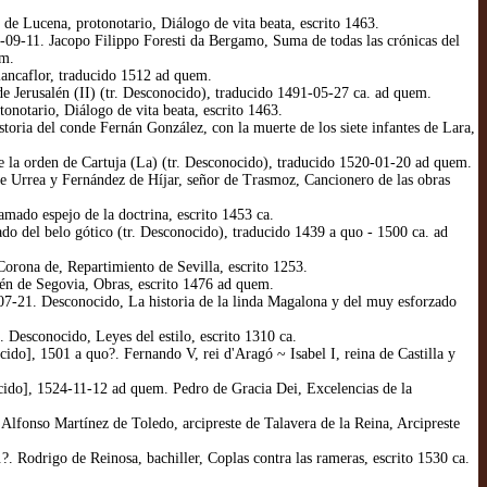
de Lucena, protonotario, Diálogo de vita beata, escrito 1463.
-09-11. Jacopo Filippo Foresti da Bergamo, Suma de todas las crónicas del
em.
lancaflor, traducido 1512 ad quem.
 Jerusalén (II) (tr. Desconocido), traducido 1491-05-27 ca. ad quem.
notario, Diálogo de vita beata, escrito 1463.
oria del conde Fernán González, con la muerte de los siete infantes de Lara,
e la orden de Cartuja (La) (tr. Desconocido), traducido 1520-01-20 ad quem.
 Urrea y Fernández de Híjar, señor de Trasmoz, Cancionero de las obras
mado espejo de la doctrina, escrito 1453 ca.
do del belo gótico (tr. Desconocido), traducido 1439 a quo - 1500 ca. ad
rona de, Repartimiento de Sevilla, escrito 1253.
én de Segovia, Obras, escrito 1476 ad quem.
7-21. Desconocido, La historia de la linda Magalona y del muy esforzado
Desconocido, Leyes del estilo, escrito 1310 ca.
do], 1501 a quo?. Fernando V, rei d'Aragó ~ Isabel I, reina de Castilla y
ido], 1524-11-12 ad quem. Pedro de Gracia Dei, Excelencias de la
lfonso Martínez de Toledo, arcipreste de Talavera de la Reina, Arcipreste
 Rodrigo de Reinosa, bachiller, Coplas contra las rameras, escrito 1530 ca.