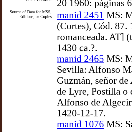
20 1960: páginas 
Source of Data for MSS,
manid 2451
MS: Ma
Editions, or Copies
(Cortes), Cód. 87. 
romanceada. AT] (t
1430 ca.?.
manid 2465
MS: Ma
Sevilla: Alfonso M
Guzmán, señor de 
de Lyre, Postilla o 
Alfonso de Algecir
1420-12-17.
manid 1076
MS: Sa