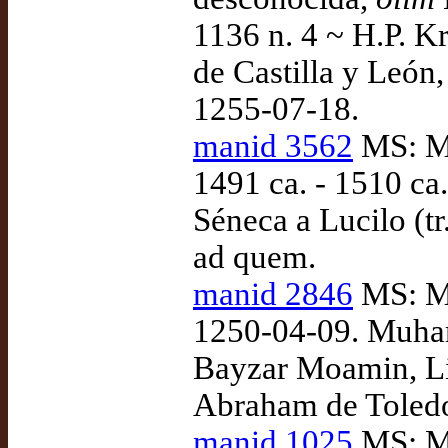
1136 n. 4 ~ H.P. K
de Castilla y León
1255-07-18.
manid 3562
MS: Ma
1491 ca. - 1510 ca
Séneca a Lucilo (t
ad quem.
manid 2846
MS: Ma
1250-04-09. Muham
Bayzar Moamin, Lib
Abraham de Toledo
manid 1025
MS: Mi