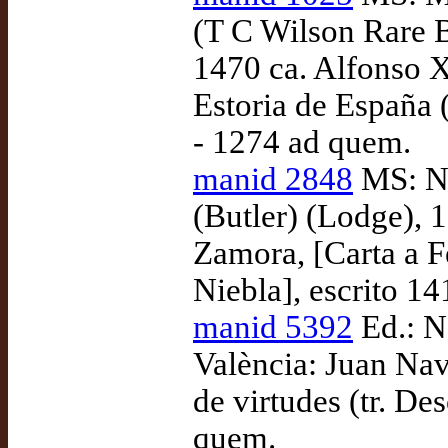
(T C Wilson Rare B
1470 ca. Alfonso X
Estoria de España (
- 1274 ad quem.
manid 2848
MS: Ne
(Butler) (Lodge), 
Zamora, [Carta a F
Niebla], escrito 1
manid 5392
Ed.: N
València: Juan Na
de virtudes (tr. D
quem.