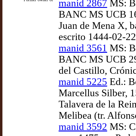
manid 2867
MS: Be
BANC MS UCB 161
Juan de Mena X, ba
escrito 1444-02-22
manid 3561
MS: Ber
BANC MS UCB 290.
del Castillo, Cróni
manid 5225
Ed.: B
Marcellus Silber, 
Talavera de la Rei
Melibea (tr. Alfon
manid 3592
MS: Ca