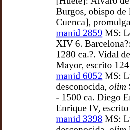
[Huete]: Álvaro de
Burgos, obispo de 
Cuenca], promulga
manid 2859
MS: Lo
XIV 6. Barcelona?:
1280 ca.?. Vidal d
Mayor, escrito 124
manid 6052
MS: Lu
desconocida,
olim
S
- 1500 ca. Diego E
Enrique IV, escrito
manid 3398
MS: Lu
desconocida,
olim