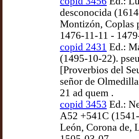
copid 3456
Ed.: Lu
desconocida (1614
Montizón, Coplas p
1476-11-11 - 1479
copid 2431
Ed.: Ma
(1495-10-22). ps
[Proverbios del Se
señor de Olmedilla
21 ad quem .
copid 3453
Ed.: Ne
A52 +541C (1541-04
León, Corona de, 
1505-03-07 .