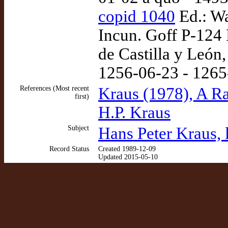
copid 1040
Ed.: Wa
Incun. Goff P-124
de Castilla y León,
1256-06-23 - 1265
References (Most recent
Kraus (1978), A R
first)
H.P. Kraus
Subject
Hans Peter Kraus, 
Record Status
Created 1989-12-09
Updated 2015-05-10