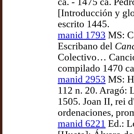
ca. - 1475 ca. Ped
[Introducción y glo
escrito 1445.
manid 1793
MS: Co
Escribano del
Canc
Colectivo… Cancio
compilado 1470 ca
manid 2953
MS: Ha
112 n. 20. Aragó: 
1505. Joan II, rei
ordenaciones, pro
manid 6221
Ed.: L