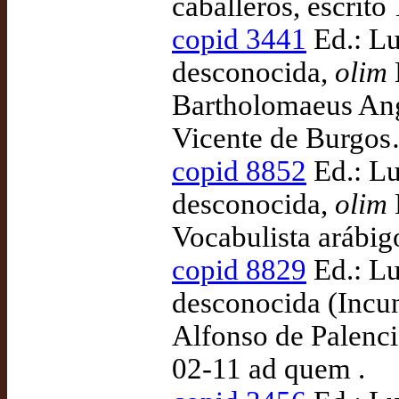
caballeros, escrit
copid 3441
Ed.: Lu
desconocida,
olim
Bartholomaeus Angl
Vicente de Burgos
copid 8852
Ed.: Lu
desconocida,
olim
Vocabulista arábigo
copid 8829
Ed.: Lu
desconocida (Incu
Alfonso de Palenci
02-11 ad quem .