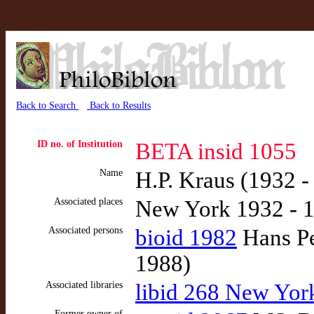
Back to Search
Back to Results
ID no. of Institution
BETA insid 1055
Name
H.P. Kraus (1932 -
Associated places
New York 1932 - 
Associated persons
bioid 1982
Hans Pe
1988)
Associated libraries
libid 268 New York
Former owner of