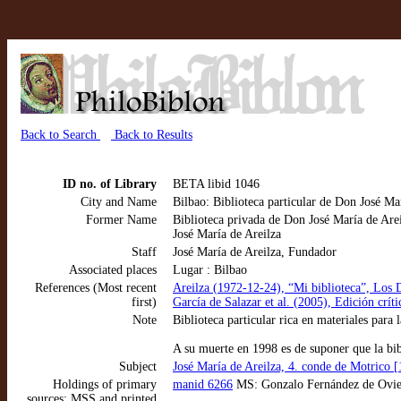
Back to Search
Back to Results
ID no. of Library
BETA libid 1046
City and Name
Bilbao: Biblioteca particular de Don José Ma
Former Name
Biblioteca privada de Don José María de Are
José María de Areilza
Staff
José María de Areilza, Fundador
Associated places
Lugar : Bilbao
References (Most recent
Areilza (1972-12-24), “Mi biblioteca”, Lo
first)
García de Salazar et al. (2005), Edición crí
Note
Biblioteca particular rica en materiales para 
A su muerte en 1998 es de suponer que la bib
Subject
José María de Areilza, 4. conde de Motrico 
Holdings of primary
manid 6266
MS: Gonzalo Fernández de Oviedo
sources: MSS and printed