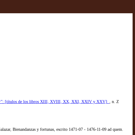
zar”: [títulos de los libros XIII, XVIII, XX, XXI, XXIV y XXV]:
, n. Z
lazar, Bienandanzas y fortunas, escrito 1471-07 - 1476-11-09 ad quem.