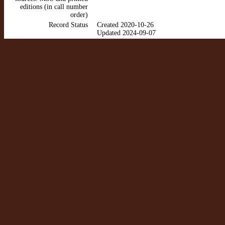
editions (in call number
order)
Record Status
Created 2020-10-26
Updated 2024-09-07