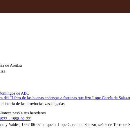
ría de Areilza
ilza
s Domingos de ABC
tica del “Libro de las buenas andanças e fortunas que fizo Lope García de Sala
la historia de las provincias vascongadas.
lioteca pasó a sus herederos
[1932 - 1998-02-22]
 y Valdés, 1557-06-07 ad quem. Lope García de Salazar, señor de Torre de Sa