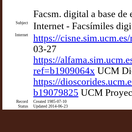
Facsm. digital a base de 
Subject
Internet - Facsímiles dig
Internet
https://cisne.sim.ucm.e
03-27
https://alfama.sim.ucm.e
ref=b1909064x
UCM Dios
https://dioscorides.ucm.
b19079825
UCM Proyecto
Record
Created 1985-07-10
Status
Updated 2014-06-23