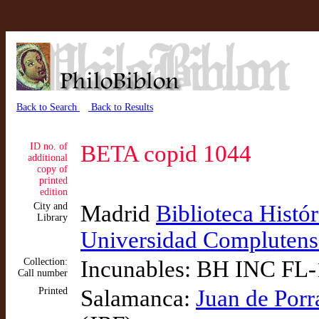
Back to Search
Back to Results
ID no. of
BETA copid 1044
additional
copy of
printed
edition
City and
Madrid
Biblioteca Histó
Library
Universidad Complutens
Collection:
Incunables: BH INC FL-
Call number
Printed
Salamanca:
Juan de Porr