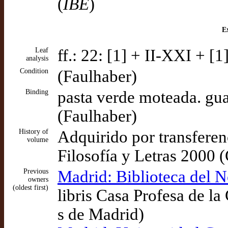
(
IBE
)
Ex
Leaf
ff.: 22: [1] + II-XXI + [1
analysis
Condition
(Faulhaber)
Binding
pasta verde moteada. gua
(Faulhaber)
History of
Adquirido por transferenc
volume
Filosofía y Letras 2000 (
Previous
Madrid: Biblioteca del No
owners
(oldest first)
libris Casa Profesa de l
s de Madrid)